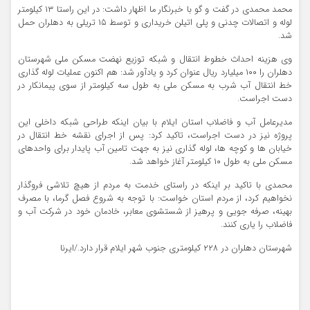
محمد محمدی در گفت و گو با خبرنگار ما اظهار داشت: در این راستا ۱۳ کیلومتر
لوله و اتصالات چدنی و پلی اتیلن خریداری و توسط ۱۵ تریلی به دهلران حمل
شد.
وی هزینه احداث خطوط انتقال و شبکه توزیع نهضت مسکن ملی شهرستان
دهلران را ۱۰۰ میلیارد ریال عنوان کرد و یادآور شد: هم اکنون عملیات لوله گذاری
خط انتقال آب شرب به مسکن ملی به طول سه کیلومتر از سوی پیمانکار در
دست اجراست.
مدیرعامل آب و فاضلاب استان ایلام با بیان اینکه طراحی شبکه داخلی این
پروژه نیز در دست اجراست، تاکید کرد: پس از اجرای نقشه خط انتقال در
خیابان ها و کوچه ها، لوله گذاری نیز به جهت تامین آب پایدار برای واحدهای
مسکن ملی به طول ۱۰ کیلومتر آغاز خواهد شد.
محمدی با تاکید بر اینکه در راستای خدمت به مردم از هیچ تلاشی فروگذار
نخواهیم کرد، از مردم استان خواست: با توجه به شروع فصل گرما، با مصرف
بهینه، صرفه جویی و پرهیز از شستشوی معابر، خادمان خود در شرکت آب و
فاضلاب را یاری کنند.
شهرستان دهلران در ۲۲۸ کیلومتری جنوب شهر ایلام قرار دارد./ایرنا