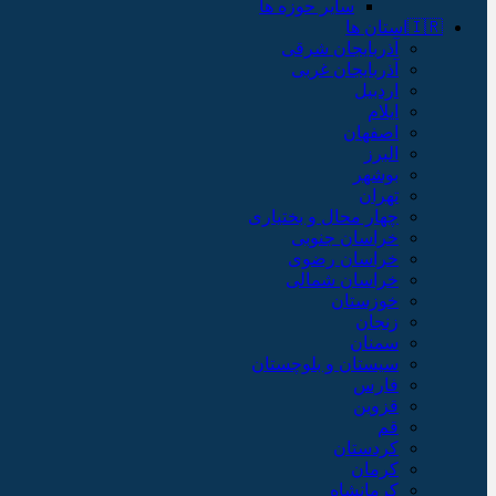
سایر حوزه ها
🇮🇷استان ها
آذربایجان شرقی
آذربایجان غربی
اردبیل
ایلام
اصفهان
البرز
بوشهر
تهران
چهار محال و بختیاری
خراسان جنوبی
خراسان رضوی
خراسان شمالی
خوزستان
زنجان
سمنان
سیستان و بلوچستان
فارس
قزوین
قم
کردستان
کرمان
کرمانشاه