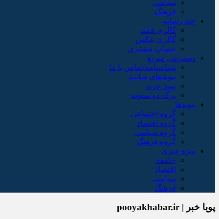
سیاسی
فرهنگ
چند رسانه
گالری فیلم
گالری عکس
حساب مشتری
دسترسی سریع
شناسنامه/تماس با ما
پیوندهای سایت
سبد خريد
برگه دو ستونه
پیوندها
گروه اجتماعی
گروه اقتصاد
گروه سیاسی
گروه فرهنگ
ویژه خبری
جامعه
اقتصاد
سیاسی
فرهنگ
پویا خبر | pooyakhabar.ir