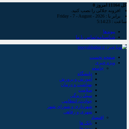
کل
11164
امروز
0
افزونه جلالی را نصب کنید.
برابر با : Friday - 7 - August - 2026
ساعت :
5:14:24
پیوندها
شناسنامه/تماس با ما
صفحه نخست
ویژه خبری
جامعه
دانشگاه
آموزش و پرورش
بهداشت و درمان
سلامت
سبک زندگی
حوادث، انتظامی
شهرداری و شورای شهر
شهری و رفاهی
اقتصاد
بانک ها
بیمه ها