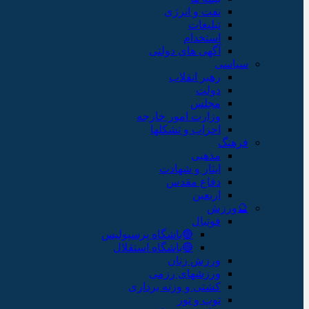
نفت و انرژی
تبلیغات
استخدام
آگهی های دولتی
سیاسی
رهبر انقلاب
دولت
مجلس
وزارت امور خارجه
احزاب و تشکلها
فرهنگ
مذهبی
ایثار و شهادت
دفاع مقدس
اربعین
🔮ورزش
فوتبال
🔴باشگاه پرسپولیس
🔵باشگاه استقلال
ورزش زنان
ورزشهای رزمی
کشتی و وزنه برداری
توپ و تور