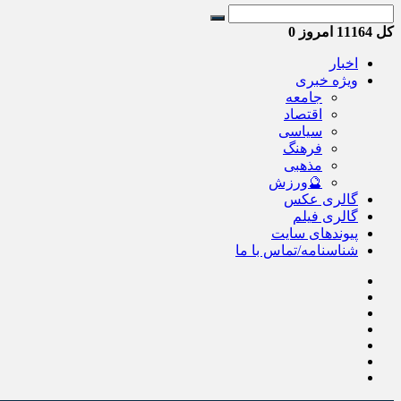
کل
11164
امروز
0
اخبار
ویژه خبری
جامعه
اقتصاد
سیاسی
فرهنگ
مذهبی
🔮ورزش
گالری عکس
گالری فیلم
پیوندهای سایت
شناسنامه/تماس با ما