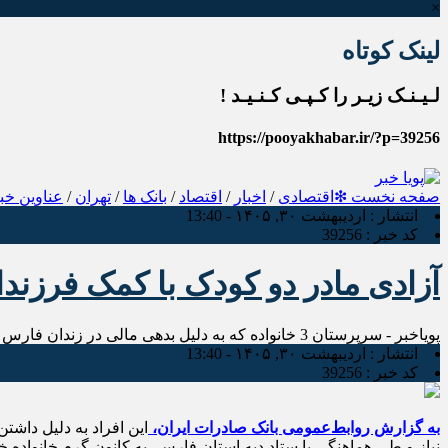
×
لینک کوتاه
لـیـنـک زیـر را کـپـی کـنـیـد !
https://pooyakhabar.ir/?p=39256
صفحه نخست
❇اقتصادی
/
اخبار
/
اقتصاد
/
بانک ها
/
تهران
/
عناوین خب
انتشار :
اردیبهشت ۳۰, ۱۴۰۵ - 13:40
کد خبر :
39256
آزادی مادر دو کودک با کمک فرزند
پویاخبر - سرپرستان 3 خانواده که به دلیل بدهی مالی در زندان فارس به سر می‌بردند، با اقدام خیرخواهانه فرزندان شاهد بانک صادرات ایران آزاد شدند.
انتشار :
اردیبهشت ۳۰, ۱۴۰۵ - 13:40
کد خبر :
39256
به گزارش روابط‌عمومی بانک صادرات ایران،
نیاز و طی هماهنگی با ستاد دیه استان فارس، به کانون گرم خانواده خو