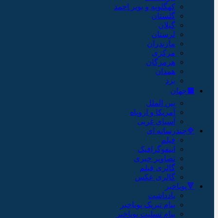
کهگلویه و بویر احمد
گلستان
گیلان
لرستان
مازندران
مرکزی
هرمزگان
همدان
یزد
🟫جهان
بین الملل
آمریکا و اروپاه
آسیای غربی
🔷چندرسانه ای
فیلم
اینفوگرافیک
تصاویر خبری
گالری فیلم
گالری عکس
🔻پویاخبر
یادداشت
پیام تبریک پویاخبر
پیام تسلیت پویاخبر