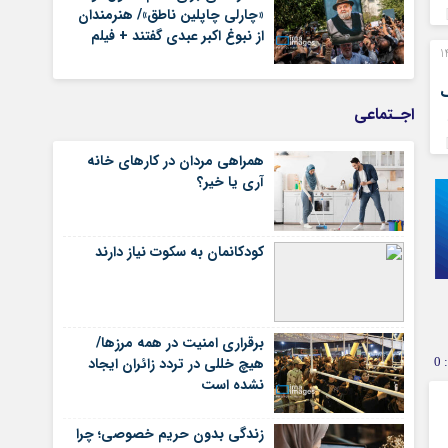
«چارلی چاپلین ناطق»/ هنرمندان
از نبوغ اکبر عبدی گفتند + فیلم
هه نخست 1405
ک
اجـتماعی
۸
همراهی مردان در کارهای خانه
آری یا خیر؟
کودکانمان به سکوت نیاز دارند
برقراری امنیت در همه مرزها/
هیچ‌ خللی در تردد زائران ایجاد
0
نشده است
زندگی بدون حریم خصوصی؛ چرا