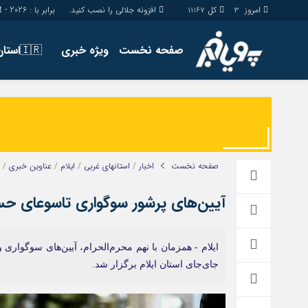
امروز
کل
افزونه جلالی را نصب کنید.
برابر با : Friday - 7 - August - 2026
11167
3
صفحه نخست
ویژه خبری
🇮🇷استان ها
اخبار
چند رسانه
جامعه
گالری فیلم
اقتصاد
گالری عکس
سیاسی
حساب مشتری
صفحه نخست
اخبار
/
استانهای غربی
/
ایلام
/
عناوین خبری
/
فرهنگ
آیین‌های پرشور سوگواری تاسوعای حسین
ایلام - همزمان با نهم محرم‌الحرام، آیین‌های سوگوار
جای‌جای استان ایلام برگزار شد.