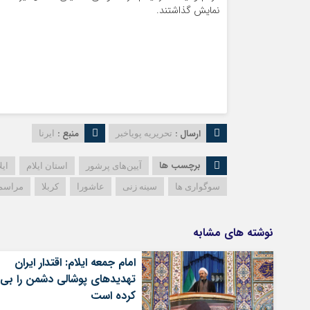
نمایش گذاشتند.
ارسال :
منبع :
تحریریه پویاخبر
ایرنا
برچسب ها
آیین‌های پرشور
استان ایلام
ایل
سوگواری ها
سینه زنی
عاشورا
کربلا
مراسم 
نوشته های مشابه
امام جمعه ایلام: اقتدار ایران
تهدیدهای پوشالی دشمن را بی‌ا
کرده است