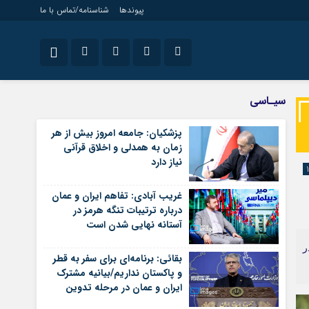
پیوندها
شناسنامه/تماس با ما
ویژه خبری
نام کاربری یا نشانی ایمیل
اینستاگرام
سیـاسی
جامعه
تلگرام
پزشکیان: جامعه امروز بیش از هر
اقتصاد
زمان به همدلی و اخلاق قرآنی
رمز عبور
سروش
سیاسی
نیاز دارد
فرهنگ
ایتا
غریب آبادی: تفاهم ایران و عمان
مرا به خاطر بسپار
آپارات
درباره ترتیبات تنگه هرمز در
آستانه نهایی شدن است
اپلیکیشن
ر
بقائی: برنامه‌ای برای سفر به قطر
و پاکستان نداریم/بیانیه مشترک
ایران و عمان در مرحله تدوین