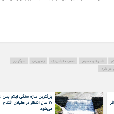
ام
تاسوعای حسینی
حضرت عباس (ع)
زنجیرزنی
سوگواری
عزاداری
بزرگترین سازه سنگی ایلام پس از
ثر
۲۰ سال انتظار در هلیلان افتتاح
می‌شود