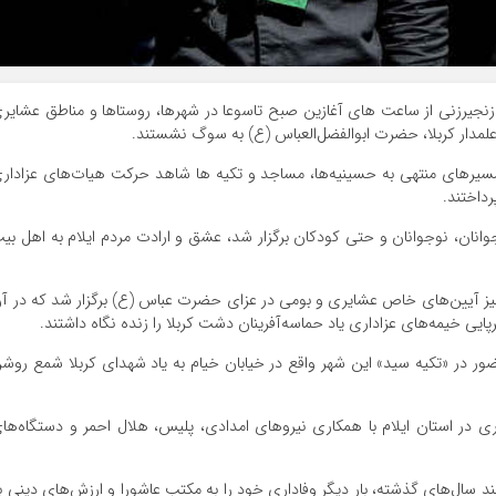
زنجیرزنی از ساعت های آغازین صبح تاسوعا در شهرها، روستاها و مناطق عشایر
علمدار کربلا، حضرت ابوالفضل‌العباس (ع) به سوگ نشستند.
ه مسیرهای منتهی به حسینیه‌ها، مساجد و تکیه ها شاهد حرکت هیات‌های عزادار
رداختند.
وانان، نوجوانان و حتی کودکان برگزار شد، عشق و ارادت مردم ایلام به اهل بی
یز آیین‌های خاص عشایری و بومی در عزای حضرت عباس (ع) برگزار شد که در آ
ایی خیمه‌های عزاداری یاد حماسه‌آفرینان دشت کربلا را زنده نگاه داشتند.
ضور در «تکیه سید» این شهر واقع در خیابان خیام به یاد شهدای کربلا شمع روش
داری در استان ایلام با همکاری نیروهای امدادی، پلیس، هلال احمر و دستگاه‌ها
ند سال‌های گذشته، بار دیگر وفاداری خود را به مکتب عاشورا و ارزش‌های دینی ب