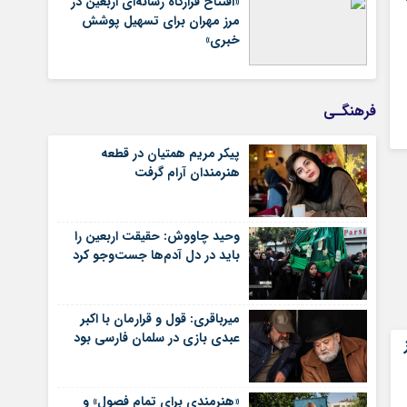
«افتتاح قرارگاه رسانه‌ای اربعین در
مرز مهران برای تسهیل پوشش
خبری»
فرهنگـی
پیکر مریم همتیان در قطعه
هنرمندان آرام گرفت
وحید چاووش: حقیقت اربعین را
باید در دل آدم‌ها جست‌وجو کرد
میرباقری: قول و قرارمان با اکبر
عبدی بازی در سلمان فارسی بود
«هنرمندی برای تمام فصول» و