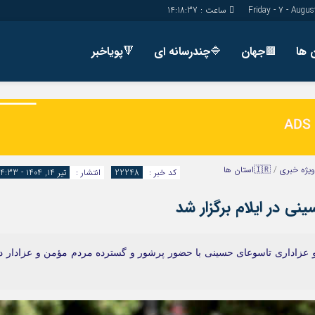
ساعت :
14:18:38
🟫جهان
🔷چندرسانه ای
🔻پویاخبر
دسترسی سریع
پیوندها
شناسنامه/تماس با ما
گروه اجتماعی
پیوندهای سایت
گروه اقتصاد
سبد خريد
گروه سیاسی
ویژه خبری
/
🇮🇷استان ها
کد خبر :
22248
انتشار :
تیر ۱۴, ۱۴۰۴ - 14:33
برگه دو ستونه
گروه فرهنگ
ی در ایلام برگزار شد
ی و عزاداری تاسوعای حسینی با حضور پرشور و گسترده مردم مؤمن و عزادار د