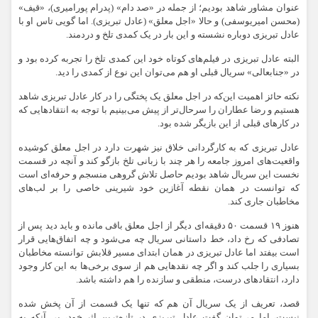
عنوان مشاور شاهد بودیم؛ از جمله در «صد دام» (پدرام پورامیری)، «قیف»
(محسن امیریوسفی) و حالا «اجل معلق» (عادل تبریزی). اما گویی تاس او با
عادل تبریزی دوباره نشسته و این بار در یک کمدی تلخ و دردمند.
البته عادل تبریزی در فیلم‌های کوتاه خود این کمدی تلخ را تجربه کرده بود و
در «جنابعالی» سریال قبلی او هم می‌توان این نوع از کمدی را دید.
نکته حائز اهمیت این‌که در اجل معلق یک پختگی را در کار عادل تبریزی شاهد
هستیم و رضا عطاران را سرحال‌تر از پیش می‌بینیم با توجه به انتقادهایی که
در کارهای قبلی از این بازیگر شده بود.
عادل تبریزی که به کارگردانی خلاق نیز شهرت دارد در اجل معلق کوشیده
واقعیت‌های امروز جامعه را هر چند با زبانی تلخ بازگو کند و آنچه در قسمت
نخست این سریال شاهد بودیم حاصل تلاش گروهی منسجم و حرفه‌ای است
که توانست در همان نقطه آغازین خود شیرینی خاصی را بر لب‌های
مخاطبان جاری کند.
هنوز ۱۹ قسمت ۵۰ دقیقه‌ای دیگر از اجل معلق باقی مانده و باید دید پس از
تصادفی که رخ داد، خط داستانی سریال چه می‌شود و چه اتفاق‌هایی قرار
است بیفتد اما عادل تبریزی در همان ابتدای مسیر قلابش توانسته مخاطبان
بسیاری را جلب کند و اگر چه نقدهایی هم از سوی برخی‌ها به این کار وجود
دارد، انتقادهای درست، منطقی و سازنده را هم داشته باشد.
قصد، تعریف از یک سریال آن هم که تنها یک قسمت از آن پخش شده
نیست، اما می‌توان گفت عادل تبریزی در تازه‌ترین اثر خود، بی آنکه به