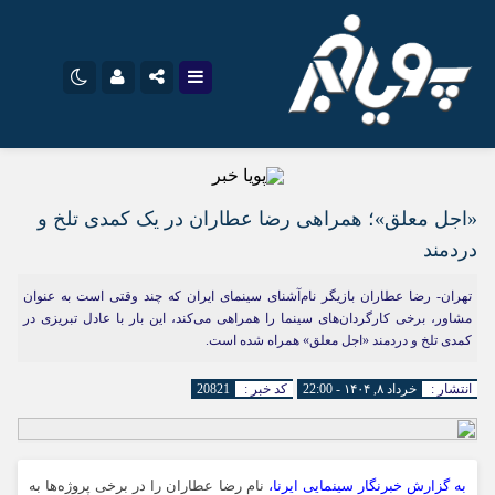
نام کاربری یا نشانی ایمیل
اینستاگرام
تلگرام
سروش
ایتا
«اجل معلق»؛ همراهی رضا عطاران در یک کمدی تلخ و
دردمند
رمز عبور
آپارات
اپلیکیشن
تهران- رضا عطاران بازیگر نام‌آشنای سینمای ایران که چند وقتی است به عنوان
مشاور، برخی کارگردان‌های سینما را همراهی می‌کند، این بار با عادل تبریزی در
کمدی تلخ و دردمند «اجل معلق» همراه شده است.
مرا به خاطر بسپار
انتشار :
خرداد ۸, ۱۴۰۴ - 22:00
کد خبر :
20821
به گزارش خبرنگار سینمایی ایرنا،
نام رضا عطاران را در برخی پروژه‌ها به