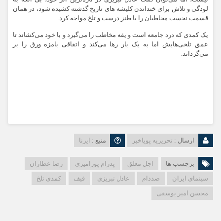
لودگی و تلاش برای خنداندن کلیشه های تاریخ گذشته کشیده شود، در همان
قسمت نخست مخاطبان را با طنز درست و تلخ مواجه کرد.
یک کمدی که درد جامعه است و یقه مخاطب را می‌گیرد و با خود می‌کشاند تا
عمق تلخی‌هایش اما به یک بار رها می‌کند و اتفاقی بامزه ورق را بر
می‌گرداند.
ارسال :
تحریریه پویاخبر
منبع :
ایرنا
برچسب ها
اجل معلق
پدرام پورامیری
رضا عطاران
سینمای ایران
صددام
عادل تبریزی
قیف
کمدی تلخ
محسن امیر یوسفی