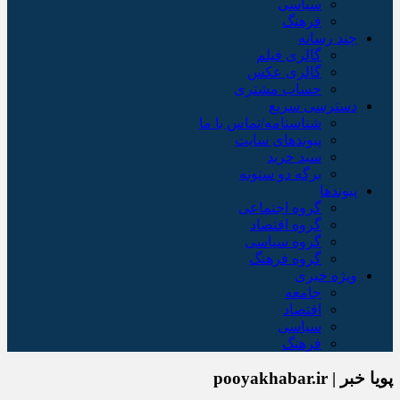
سیاسی
فرهنگ
چند رسانه
گالری فیلم
گالری عکس
حساب مشتری
دسترسی سریع
شناسنامه/تماس با ما
پیوندهای سایت
سبد خريد
برگه دو ستونه
پیوندها
گروه اجتماعی
گروه اقتصاد
گروه سیاسی
گروه فرهنگ
ویژه خبری
جامعه
اقتصاد
سیاسی
فرهنگ
پویا خبر | pooyakhabar.ir