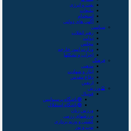
نفت و انرژی
تبلیغات
استخدام
آگهی های دولتی
سیاسی
رهبر انقلاب
دولت
مجلس
وزارت امور خارجه
احزاب و تشکلها
فرهنگ
مذهبی
ایثار و شهادت
دفاع مقدس
اربعین
🔮ورزش
فوتبال
🔴باشگاه پرسپولیس
🔵باشگاه استقلال
ورزش زنان
ورزشهای رزمی
کشتی و وزنه برداری
توپ و تور