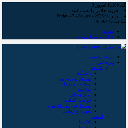
کل
11168
امروز
3
افزونه جلالی را نصب کنید.
برابر با : Friday - 7 - August - 2026
ساعت :
14:59:41
پیوندها
شناسنامه/تماس با ما
صفحه نخست
ویژه خبری
جامعه
دانشگاه
آموزش و پرورش
بهداشت و درمان
سلامت
سبک زندگی
حوادث، انتظامی
شهرداری و شورای شهر
شهری و رفاهی
اقتصاد
بانک ها
بیمه ها