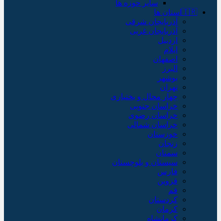
سایر حوزه ها
🇮🇷استان ها
آذربایجان شرقی
آذربایجان غربی
اردبیل
ایلام
اصفهان
البرز
بوشهر
تهران
چهار محال و بختیاری
خراسان جنوبی
خراسان رضوی
خراسان شمالی
خوزستان
زنجان
سمنان
سیستان و بلوچستان
فارس
قزوین
قم
کردستان
کرمان
کرمانشاه