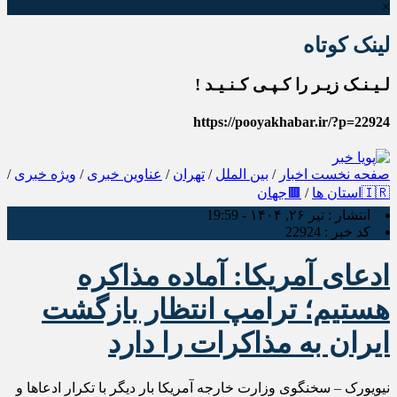
×
لینک کوتاه
لـیـنـک زیـر را کـپـی کـنـیـد !
https://pooyakhabar.ir/?p=22924
صفحه نخست
اخبار
/
بین الملل
/
تهران
/
عناوین خبری
/
ویژه خبری
/
🇮🇷استان ها
/
🟫جهان
انتشار :
تیر ۲۶, ۱۴۰۴ - 19:59
کد خبر :
22924
ادعای آمریکا: آماده مذاکره
هستیم؛ ترامپ انتظار بازگشت
ایران به مذاکرات را دارد
نیویورک – سخنگوی وزارت خارجه آمریکا بار دیگر با تکرار ادعاها و