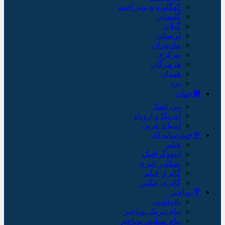
کهگلویه و بویر احمد
گلستان
گیلان
لرستان
مازندران
مرکزی
هرمزگان
همدان
یزد
🟫جهان
بین الملل
آمریکا و اروپاه
آسیای غربی
🔷چندرسانه ای
فیلم
اینفوگرافیک
تصاویر خبری
گالری فیلم
گالری عکس
🔻پویاخبر
یادداشت
پیام تبریک پویاخبر
پیام تسلیت پویاخبر