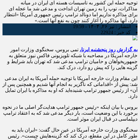
توجیه حمله این کشور به تاسیسات هسته ای ایران در میانه
مذاکرات، توپ را به زمین تهران انداخت و مدعی شد ما عجله ای
برای مذاکره نداریم اما دونالد ترامپ رئیس جمهوری آمریکا «انتطار
دارد، آنها مذاکره را آغاز کنند چون به نفع آنها است.»
انتشار :
تیر ۲۶, ۱۴۰۴ - 19:59
کد خبر :
22924
به گزارش روز پنجشنبه ایرنا،
تمی بروس، سخنگوی وزارت امور
خارجه آمریکا در مصاحبه با شبکه تلویزیونی فاکس نیوز متعلق به
جمهوریخواهان و حامیان ترامپ مدعی شد که تهران باید شرایط و
گزینه هایی را که پیش رو دارد، درک کند.
این مقام وزارت خارجه آمریکا با توجیه حمله آمریکا به ایران مدعی
شد: پیش از «اقداماتی که ناگزیر به انجام آنها شدیم و همچنین پس از
آن» از رئیس جمهور ترامپ شنیده‌اید که او به مذاکره با ایران تمایل
دارد.
بروس با بیان اینکه «رئیس جمهور ترامپ هدایت‌گر اصلی ما در نحوه
برخورد با این وضعیت است، بار دیگر مدعی شد که به اعتقاد ترامپ
دیپلماسی در قبال ایران موثر است.
سخنگوی وزارت خارجه آمریکا در عین حال گفت: «ایران باید به
طور کامل در این مقطع، درک کند که گزینه‌هایش چیست». رئیس