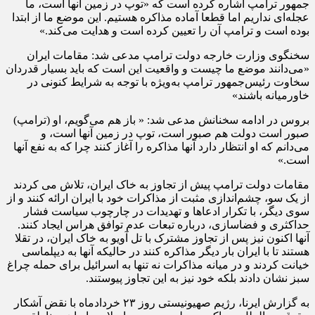
جمهور ترامپ اشاره کرده است که «توپ در زمین آنها است، ما
عجله‌ای نداریم اما قطعا آماده مذاکره‌ هستیم. این موضع ما از ابتدا
بوده است و ترامپ آن را تعیین کرده است و هدایت می‌کند.»
سخنگوی وزارت خارجه دولت ترامپ مدعی شد: مقامات ایران
«می‌دانند موضع ما چیست و واقعیت این است که باید بسیار قدردان
سخاوت رئیس‌جمهور ترامپ به‌ویژه با توجه به شرایط کنونی در
خاورمیانه باشند»
بروس در ادامه سخنانش مدعی شد: « باز هم می‌گویم، او (ترامپ)
صبور است دولت هم صبور است، توپ در زمین آنها است، و
می‌دانم که او انتظار دارد آنها مذاکره را آغاز کنند چرا که به نفع آنها
است.»
مقامات دولت ترامپ پیش از تجاوز به خاک ایران، تلاش می کردند
از یک سو، چشم‌اندازی مثبت از مذاکرات خود با ایران ارائه کنند و از
سوی دیگر، با تکرار ادعاها و تهدیدات در چارچوب سیاست فشار
حداکثری و فضاسازی، درباره تبعات عدم توافق هراس ایجاد کنند.
آنها اکنون نیز پس از تجاوز مشترک با تل آویو به خاک ایران، در تقلا
هستند تا با ایران بار دیگر مذاکره کنند در حالیکه آنها به دیپلماسی
خیانت کردند و در میانه مذاکرات نه تنها به اسرائیل برای حمله چراغ
سبز نشان دادند بلکه خود نیز به این تجاوز پیوستند.
به گزارش ایرنا، رژیم صهیونیستی روز ۲۳ خردادماه با نقض آشکار