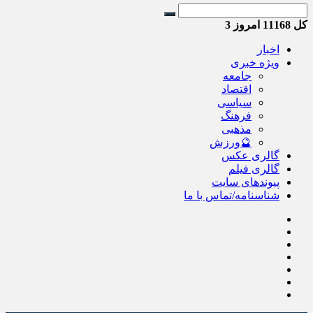
کل
11168
امروز
3
اخبار
ویژه خبری
جامعه
اقتصاد
سیاسی
فرهنگ
مذهبی
🔮ورزش
گالری عکس
گالری فیلم
پیوندهای سایت
شناسنامه/تماس با ما