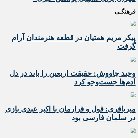
فرهنگـی
پیکر مریم همتیان در قطعه هنرمندان آرام
گرفت
وحید چاووش: حقیقت اربعین را باید در دل
آدم‌ها جست‌وجو کرد
میرباقری: قول و قرارمان با اکبر عبدی بازی
در سلمان فارسی بود