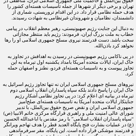
حقوق بین‌الملل و حاکمیت ملی جمهوری اسلامی ایران، مناطقی در
تهران و برخی دیگر از شهرها از جمله تأسیسات هسته‌ای کشور را
هدف حمله نظامی قرار داد. در این اقدام تروریستی، شماری از
دانشمندان، نظامیان و شهروندان غیرنظامی به شهادت رسیدند.
به دنبال این جنایت رژیم صهیونیستی، رهبر معظم انقلاب در پیامی
خطاب به ملت بزرگ ایران، فرمودند: رژیم باید منتظر مجازاتی
سخت باشد. دست قدرتمند نیروی مسلح جمهوری اسلامی او را رها
نخواهد کرد باذن‌الله.
در پی ناکامی رژیم صهیونیستی در رسیدن به اهدافش در تجاوز به
خاک ایران، ایالات متحده آمریکا بامداد یکشنبه اول تیرماه به این
تجاوز پیوست و به تاسیسات هسته‌ای فردو، نطنز و اصفهان حمله
کرد.
نیروهای مسلح جمهوری اسلامی ایران نه تنها تجاوز رژیم اسرائیل به
خاک ایران را پاسخ دادند بلکه سپاه پاسداران انقلاب اسلامی دوم
تیرماه در بیانیه ای اعلام کرد: در پی تجاوز نظامی آشکار رژیم
جنایتکار ایالات متحده آمریکا به تاسیسات هسته‌ای صلح‌آمیز
جمهوری اسلامی ایران و نقض صریح حقوق بین‌الملل، با تدبیر
شورای عالی امنیت ملی و راهبری قرارگاه مرکزی خاتم الانبیا (ص)
“سپاه پاسداران انقلاب اسلامی” با رمز مقدس یا اباعبدالله الحسین
(ع) در عملیات بشارت فتح پایگاه‌ العدید قطر را هدف تهاجم ویرانگر
و قدرتمند موشکی قرار داده است. این پایگاه، مقر سرفرماندهی