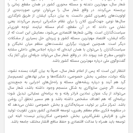
شعار سال، مهم‌ترین دغدغه و مسئله محوری کشور در همان مقطع زمانی را
برجسته می‌کردند. در واقع شعار سال را می‌توان نوعی صورت‌بندی از
اولویت‌های راهبردی کشور دانست. به بیان دیگر، ایشان از طریق نام‌گذاری
سال‌ها نوعی جهت‌گیری کلان را برای نظام حکمرانی ترسیم می‌کردند یعنی
نشان می دادند که در آن مقطع، کدام مسئله نیازمند توجه فوری‌تر
سیاست‌گذاران است. وقتی شعارها اقتصادی می‌شود، معنایش این است که از
نگاه ایشان، اقتصاد مهم‌ترین مسئله کشور و زیربنای حل بسیاری از مشکلات
دیگر است. همچنین ضرورت برگزاری نشست‌های منظم میان نخبگان و
سیاست‌گذاران را می‌توان با همان ایده‌ای که درباره اجلاس‌های داخلی مشابه
داووس مطرح شد پیوند داد. در واقع شعار سال می‌تواند جرقه‌ای برای آغاز یک
گفت‌وگوی ملی درباره مهم‌ترین مسئله کشور باشد.
انتظار این است که پس از اعلام شعار سال، صرفاً به بیان کلیات بسنده نشود،
بلکه دولت، مجلس، بخش خصوصی، دانشگاه‌ها و سایر نهادهای تصمیم‌ساز
گرد هم آیند و درباره ریشه‌های مسئله و راه‌حل‌های اجرایی به جمع‌بندی
برسند. اگر چنین سازوکاری به شکل منسجم وجود داشته باشد، شعار سال
می‌تواند از یک عنوان نمادین فراتر رفته و به برنامه‌ای عملیاتی تبدیل شود؛
برنامه‌ای که هم اهداف مشخص داشته باشد و هم مسیر تحقق آن روشن
باشد. تمرکز مکرر بر تولید، سرمایه‌گذاری و بخش خصوصی نشان می‌دهد که
در منظومه فکری مقام معظم رهبری، توسعه اقتصادی کشور بدون تقویت تولید
ملی و افزایش نقش‌آفرینی بخش خصوصی امکان‌پذیر نیست؛ البته این
توسعه باید همراه با عدالت اقتصادی و حفظ منافع اقشار مختلف جامعه باشد.