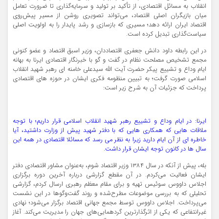
انقلاب به مسائل اقتصادی، از تأکید بر تولید و سرمایه‌گذاری تا ضرورت تعامل
میان بازیگران اصلی اقتصاد، می‌تواند تصویری روشن از مسیر پیش‌روی
اقتصاد ایران ارائه دهد؛ مسیری که بازسازی و رشد پایدار را به اولویت اصلی
سیاست‌گذاری تبدیل کرده است.
در این رابطه داود دانش جعفری اقتصاددان، وزیر اسبق اقتصاد و عضو کنونی
مجمع تشخیص مصلحت نظام در گفت و گو با خبرنگار اقتصادی ایرنا به بهانه
ایام وداع و تشییع پیکر حضرت آیت الله سیدعلی خامنه ای رهبر شهید انقلاب
اسلامی صورت گرفت؛ به تبیین منظومه فکری ایشان در حوزه های اقتصادی
پرداخت که جزئیات آن به شرح زیر است:
ایرنا: در ایام وداع و تشییع رهبر شهید انقلاب اسلامی قرار داریم؛ با توجه
ملاقات هایی که همکاری هایی که با دفتر شهید پیش از وزارت داشتید، آیا
خاطره ای از آن ایام دارید زیرا به نظر می رسد که مسائلا اقتصادی در همه این
سال ها در کانون توجه ایشان قرار داشت.
بله، پیش از آنکه در سال ۱۳۸۴ وزیر اقتصاد شوم، به‌عنوان مشاور اقتصادی دفتر
ایشان فعالیت می‌کردم. در آن مقطع گزارشی درباره آخرین دوره برگزاری
اجلاس داووس سوئیس تهیه و برای مقام معظم رهبری ارسال کردم، گزارشی
تحلیلی که به بررسی موضوعات مطرح‌شده و روند گفت‌وگوها در این نشست
می‌پرداخت. اجلاس داووس توسط مجمع جهانی اقتصاد برگزار می‌شود؛ نهادی
غیرانتفاعی که یکی از اثرگذارترین گردهمایی‌های جهان را مدیریت می‌کند. آغاز