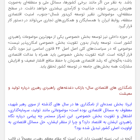
باشد. به نظر من اگر مانند برخی کشورها، مسائل ملی و منطقه‌ای به‌صورت
هم‌زمان بررسی شوند، جذابیت و کارآمدی بیشتری خواهد داشت. در سطح
منطقه‌ای، موضوعاتی نظیر توسعه کریدور شمال–جنوب، امنیت اقتصادی
منطقه، روابط ایران با همسایگان و همکاری‌های تجاری می‌تواند در دستور کار
قرار گیرد.
در حوزه داخلی نیز توسعه بخش خصوصی یکی از مهم‌ترین موضوعات راهبردی
کشور است. توسعه پایدار بدون تقویت بخش خصوصی امکان‌پذیر نیست؛
موضوعی که در سیاست‌های کلی اصل اصل ۴۴ قانون اساسی نیز مورد تأکید
قرار گرفته است. البته تقویت بخش خصوصی باید همراه با عدالت اقتصادی
باشد؛ به‌گونه‌ای که رشد اقتصادی همزمان با حفظ منافع اقشار ضعیف و افزایش
مشارکت همه بخش‌های جامعه در توسعه کشور تحقق یابد.
نامگذاری های اقتصادی سال؛ بازتاب دغدغه‌های راهبردی رهبری درباره تولید و
معیشت
ایرنا: بخش عمده‌ای از نامگذاری ها در سال های گذشته از سوی رهبر شهید،
معطوف به مسائل اقتصادی بوده است؛ موضوعاتی مانند تولید، سرمایه‌گذاری،
اشتغال و تقویت بخش خصوصی. این تمرکز مستمر چه پیامی درباره نگاه
راهبردی ایشان به اقتصاد دارد؟ و چرا از منظر ایشان، حل مسائل اقتصادی به
اولویت اصلی کشور تبدیل شده بود؟
آنچه در این زمینه اهمیت دارد این است که مقام معظم رهبری معمولاً در قالب