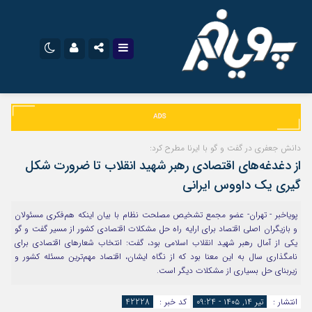
نام کاربری یا نشانی ایمیل
اینستاگرام
تلگرام
سروش
ایتا
دانش جعفری در گفت و گو با ایرنا مطرح کرد:
رمز عبور
از دغدغه‌های اقتصادی رهبر شهید انقلاب تا ضرورت شکل
آپارات
اپلیکیشن
گیری یک داووس ایرانی
پویاخبر - تهران- عضو مجمع تشخیص مصلحت نظام با بیان اینکه هم‌فکری مسئولان
مرا به خاطر بسپار
و بازیگران اصلی اقتصاد برای ارایه راه حل مشکلات اقتصادی کشور از مسیر گفت و گو
یکی از آمال رهبر شهید انقلاب اسلامی بود، گفت: انتخاب شعارهای اقتصادی برای
نامگذاری سال به این معنا بود که از نگاه ایشان، اقتصاد مهم‌ترین مسئله کشور و
زیربنای حل بسیاری از مشکلات دیگر است.
انتشار :
تیر ۱۴, ۱۴۰۵ - 09:24
کد خبر :
42228