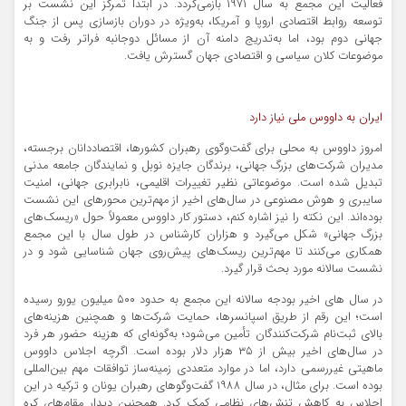
فعالیت این مجمع به سال ۱۹۷۱ بازمی‌گردد. در ابتدا تمرکز این نشست بر
توسعه روابط اقتصادی اروپا و آمریکا، به‌ویژه در دوران بازسازی پس از جنگ
جهانی دوم بود، اما به‌تدریج دامنه آن از مسائل دوجانبه فراتر رفت و به
موضوعات کلان سیاسی و اقتصادی جهان گسترش یافت.
ایران به داووس ملی نیاز دارد
امروز داووس به محلی برای گفت‌وگوی رهبران کشورها، اقتصاددانان برجسته،
مدیران شرکت‌های بزرگ جهانی، برندگان جایزه نوبل و نمایندگان جامعه مدنی
تبدیل شده است. موضوعاتی نظیر تغییرات اقلیمی، نابرابری جهانی، امنیت
سایبری و هوش مصنوعی در سال‌های اخیر از مهم‌ترین محورهای این نشست
بوده‌اند. این نکته را نیز اشاره کنم، دستور کار داووس معمولاً حول «ریسک‌های
بزرگ جهانی» شکل می‌گیرد و هزاران کارشناس در طول سال با این مجمع
همکاری می‌کنند تا مهم‌ترین ریسک‌های پیش‌روی جهان شناسایی شود و در
نشست سالانه مورد بحث قرار گیرد.
در سال های اخیر بودجه سالانه این مجمع به حدود ۵۰۰ میلیون یورو رسیده
است؛ این رقم از طریق اسپانسرها، حمایت شرکت‌ها و همچنین هزینه‌های
بالای ثبت‌نام شرکت‌کنندگان تأمین می‌شود؛ به‌گونه‌ای که هزینه حضور هر فرد
در سال‌های اخیر بیش از ۳۵ هزار دلار بوده است. اگرچه اجلاس داووس
ماهیتی غیررسمی دارد، اما در موارد متعددی زمینه‌ساز توافقات مهم بین‌المللی
بوده است. برای مثال، در سال ۱۹۸۸ گفت‌وگوهای رهبران یونان و ترکیه در این
اجلاس به کاهش تنش‌های نظامی کمک کرد. همچنین دیدار مقام‌های کره