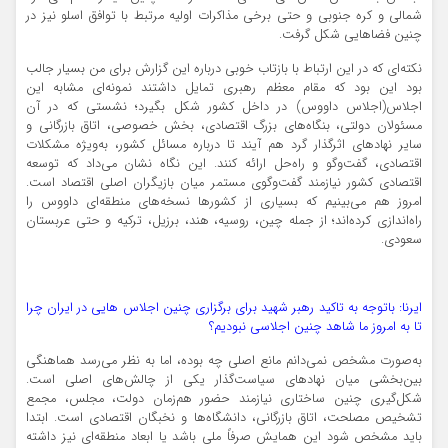
شمالی و کره جنوبی و حتی برخی مذاکرات اولیه مرتبط با توافق اسلو نیز در
چنین فضاهایی شکل گرفت.
نکته‌ای که در این ارتباط با بازتاب خوبی درباره این گزارش برای من بسیار جالب
بود این بود که مقام معظم رهبری تمایل داشتند نمونه‌ای مشابه این
اجلاس(اجلاس داووس) در داخل کشور شکل بگیرد؛ نشستی که در آن
مسئولان دولتی، بنگاه‌های بزرگ اقتصادی، بخش خصوصی، اتاق بازرگانی و
سایر نهادهای اثرگذار گرد هم آیند تا درباره مسائل کشور، به‌ویژه مشکلات
اقتصادی، گفت‌وگو و راه‌حل ارائه کنند. این نگاه نشان می‌داد که توسعه
اقتصادی کشور نیازمند گفت‌وگوی مستمر میان بازیگران اصلی اقتصاد است.
امروز هم می‌بینیم که بسیاری از کشورها نسخه‌های منطقه‌ای داووس را
راه‌اندازی کرده‌اند؛ از جمله چین، روسیه، هند، برزیل، ترکیه و حتی عربستان
سعودی.
ایرنا: باتوجه به تاکید رهبر شهید برای برگزاری چنین اجلاس هایی در ایران چرا
تا به امروز ما شاهد چنین اجلاسی نبودیم؟
به‌صورت مشخص نمی‌دانم مانع اصلی چه بوده، اما به نظر می‌رسد هماهنگی
بین‌بخشی میان نهادهای سیاست‌گذار یکی از چالش‌های اصلی است.
شکل‌گیری چنین ساختاری نیازمند حضور هم‌زمان دولت، مجلس، مجمع
تشخیص مصلحت، اتاق بازرگانی، دانشگاه‌ها و نخبگان اقتصادی است. ابتدا
باید مشخص شود این همایش صرفاً ملی باشد یا ابعاد منطقه‌ای نیز داشته