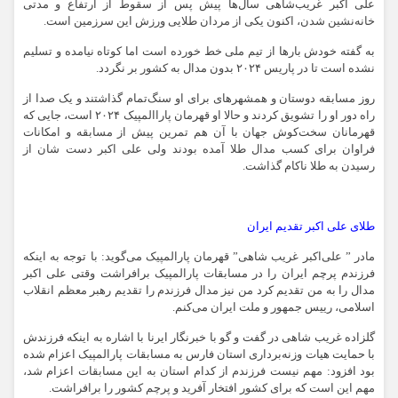
علی اکبر غریب‌شاهی سال‌ها پیش پس از سقوط از ارتفاع و مدتی
خانه‌نشین شدن، اکنون یکی از مردان طلایی ورزش این سرزمین است.
به گفته خودش بارها از تیم ملی خط خورده است اما کوتاه نیامده و تسلیم
نشده است تا در پاریس ۲۰۲۴ بدون مدال به کشور بر نگردد.
روز مسابقه دوستان و همشهرهای برای او سنگ‌تمام گذاشتند و یک صدا از
راه دور او را تشویق کردند و حالا او قهرمان پاراالمپیک ۲۰۲۴ است، جایی که
قهرمانان سخت‌کوش جهان با آن هم تمرین پیش از مسابقه و امکانات
فراوان برای کسب مدال طلا آمده بودند ولی علی اکبر دست شان از
رسیدن به طلا ناکام گذاشت.
طلای علی اکبر تقدیم ایران
مادر ” علی‌اکبر غریب شاهی” قهرمان پارالمپیک می‌گوید: با توجه به اینکه
فرزندم پرچم ایران را در مسابقات پارالمپیک برافراشت وقتی علی اکبر
مدال را به من تقدیم کرد من نیز مدال فرزندم را تقدیم رهبر معظم انقلاب
اسلامی، رییس جمهور و ملت ایران می‌کنم.
گلزاده غریب شاهی در گفت و گو با خبرنگار ایرنا با اشاره به اینکه فرزندش
با حمایت هیات وزنه‌برداری استان فارس به مسابقات پارالمپیک اعزام شده
بود افزود: مهم نیست فرزندم از کدام استان به این مسابقات اعزام شد،
مهم این است که برای کشور افتخار آفرید و پرچم کشور را برافراشت.