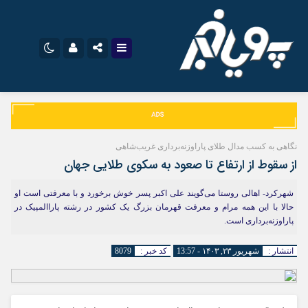
اینستاگرام
نام کاربری یا نشانی ایمیل
تلگرام
سروش
ایتا
نگاهی به کسب مدال طلای پاراوزنه‌برداری غریب‌شاهی
رمز عبور
آپارات
اپلیکیشن
از سقوط از ارتفاع تا صعود به سکوی طلایی جهان
شهرکرد- اهالی روستا می‌گویند علی اکبر پسر خوش برخورد و با معرفتی است او
حالا با این همه مرام و معرفت قهرمان بزرگ یک کشور در رشته پاراالمپیک در
مرا به خاطر بسپار
پاراوزنه‌برداری است.
انتشار :
شهریور ۲۳, ۱۴۰۳ - 13:57
کد خبر :
8079