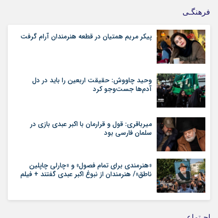
فرهنگـی
پیکر مریم همتیان در قطعه هنرمندان آرام گرفت
وحید چاووش: حقیقت اربعین را باید در دل
آدم‌ها جست‌وجو کرد
میرباقری: قول و قرارمان با اکبر عبدی بازی در
سلمان فارسی بود
«هنرمندی برای تمام فصول» و «چارلی چاپلین
ناطق»/ هنرمندان از نبوغ اکبر عبدی گفتند + فیلم
اجـتماعی