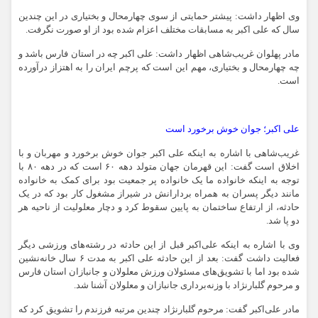
وی اظهار داشت: پیشتر حمایتی از سوی چهارمحال و بختیاری در این چندین
سال که علی اکبر به مسابقات مختلف اعزام شده بود از او صورت نگرفت.
مادر پهلوان غریب‌شاهی اظهار داشت: علی اکبر چه در استان فارس باشد و
چه چهارمحال و بختیاری، مهم این است که پرچم ایران را به اهتزاز درآورده
است.
علی اکبر؛ جوان خوش برخورد است
غریب‌شاهی با اشاره به اینکه علی اکبر جوان خوش برخورد و مهربان و با
اخلاق است گفت: این قهرمان جهان متولد دهه ۶۰ است که در دهه ۸۰ با
توجه به اینکه خانواده ما یک خانواده پر جمعیت بود برای کمک به خانواده
مانند دیگر پسران به همراه بردارانش در شیراز مشغول کار بود که در یک
حادثه، از ارتفاع ساختمان به پایین سقوط کرد و دچار معلولیت از ناحیه هر
دو پا شد.
وی با اشاره به اینکه علی‌اکبر قبل از این حادثه در رشته‌های ورزشی دیگر
فعالیت داشت گفت: بعد از این حادثه علی اکبر به مدت ۶ سال خانه‌نشین
شده بود اما با تشویق‌های مسئولان ورزش معلولان و جانبازان استان فارس
و مرحوم گلبارنژاد با وزنه‌برداری جانبازان و معلولان آشنا شد.
مادر علی‌اکبر گفت: مرحوم گلبارنژاد چندین مرتبه فرزندم را تشویق کرد که