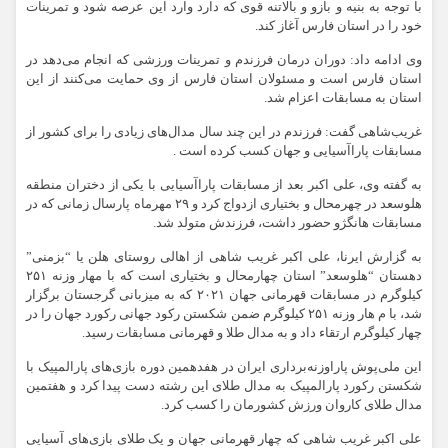
با توجه به بنیه و بازو و بالاتنه قوی که دارد وارد این عرصه شود و تمرینات
خود را در استان فارس آغاز کند.
وی ادامه داد: دوران درمان فرزندم و تمرینات ورزشی که انجام می‌دهد در
استان فارس است و مسئولان استان فارس از وی حمایت می‌کنند از این
استان به مسابقات اعزام شد.
غریب‌شاهی گفت: فرزندم در این چند سال مدال‌های زیادی را برای کشور از
مسابقات پاراآسیایی و جهان کسب کرده است .
به گفته وی، علی اکبر بعد از مسابقات پاراآسیایی با یکی از دختران منطقه
هلوسعد در چهرمحال و بختیاری ازدواج کرد و ۲۹ مهرماه پارسال زمانی که در
مسابقات هانگژو حضور داشت، فرزندش متولد شد.
به گزارش ایرنا، علی اکبر غریب شاهی از اهالی روستای هلن یا “بزمنی”
دهستان “هلوسعد” استان چهارمحال و بختیاری است که با مهار وزنه ۲۵۱
کیلوگرم در مسابقات قهرمانی جهان ۲۰۲۱ که به میزبانی گرجستان برگزار
شد، با م هار وزنه ۲۵۱ کیلوگرم ضمن شکستن رکود جهانی رکورد جهان را در
چهار کیلوگرم ارتقاء داد و به مدال طلا و قهرمانی مسابقات رسید.
این ملی‌پوش پاراوزنه‌برداری ایران در هفدهمین دوره بازی‌های پارالمپیک با
شکستن رکورد پارالمپیک به مدال طلای این رشته دست پیدا کرد و هفتمین
مدال طلای کاروان ورزش کشورمان را کسب کرد.
علی اکبر غریب شاهی که چهار قهرمانی جهان و یک طلای بازی‌های آسیایی