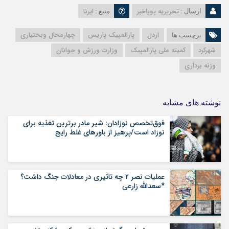
تحریریه پویاخبر
ایرنا
ارسال :
منبع :
اردل
پارالمپیک پاریس
چهارمحال وبختیاری
برچسب ها
شهرکرد
کمیته ملی پارالمپیک
وزارت ورزش و جوانان
وزنه برداری
نوشته های مشابه
فوق‌تخصص نوزادان: شیر مادر برترین تغذیه برای
نوزاد است/پرهیز از باورهای غلط رایج
عملیات نصر ۲ چه تاثیری در معادلات جنگ داشت؟
*سعدالله زارعی