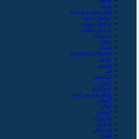
تهران
چهار محال و بختیاری
خراسان جنوبی
خراسان رضوی
خراسان شمالی
خوزستان
زنجان
سمنان
سیستان و بلوچستان
فارس
قزوین
قم
کردستان
کرمان
کرمانشاه
کهگلویه و بویر احمد
گلستان
گیلان
لرستان
مازندران
مرکزی
هرمزگان
همدان