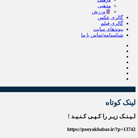
مذهبی
ورزش
گالری عکس
گالری فیلم
پیوندهای سایت
شناسنامه/تماس با ما
×
لینک کوتاه
لـیـنـک زیـر را کـپـی کـنـیـد !
https://pooyakhabar.ir/?p=13742