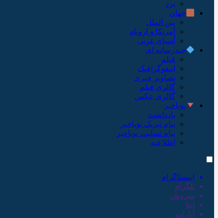
یزد
جهان
بین الملل
آمریکا و اروپاه
آسیای غربی
چندرسانه ای
فیلم
اینفوگرافیک
تصاویر خبری
گالری فیلم
گالری عکس
پویاخبر
یادداشت
پیام تبریک پویاخبر
پیام تسلیت پویاخبر
اطلاعیه
اینستاگرام
تلگرام
سروش
ایتا
آپارات