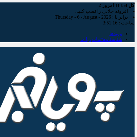
کل
11154
امروز
2
افزونه جلالی را نصب کنید.
برابر با : Thursday - 6 - August - 2026
ساعت :
3:51:17
پیوندها
شناسنامه/تماس با ما