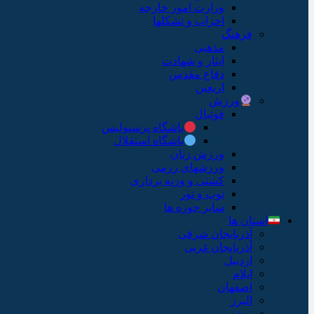
وزارت امور خارجه
احزاب و تشکلها
فرهنگ
مذهبی
ایثار و شهادت
دفاع مقدس
اربعین
ورزش
فوتبال
باشگاه پرسپولیس
باشگاه استقلال
ورزش زنان
ورزشهای رزمی
کشتی و وزنه برداری
توپ و تور
سایر حوزه ها
استان ها
آذربایجان شرقی
آذربایجان غربی
اردبیل
ایلام
اصفهان
البرز
بوشهر