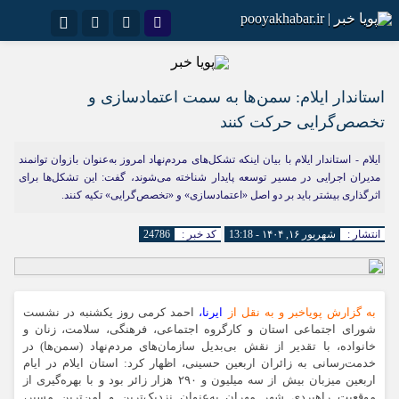
نام کاربری یا نشانی ایمیل
اینستاگرام
تلگرام
سروش
ایتا
استاندار ایلام: سمن‌ها به سمت اعتمادسازی و
تخصص‌گرایی حرکت کنند
رمز عبور
آپارات
اپلیکیشن
ایلام - استاندار ایلام با بیان اینکه تشکل‌های مردم‌نهاد امروز به‌عنوان بازوان توانمند
مدیران اجرایی در مسیر توسعه پایدار شناخته می‌شوند، گفت: این تشکل‌ها برای
اثرگذاری بیشتر باید بر دو اصل «اعتمادسازی» و «تخصص‌گرایی» تکیه کنند.
مرا به خاطر بسپار
انتشار :
شهریور ۱۶, ۱۴۰۴ - 13:18
کد خبر :
24786
به گزارش پویاخبر و به نقل از
ایرنا،
احمد کرمی روز یکشنبه در نشست
شورای اجتماعی استان و کارگروه اجتماعی، فرهنگی، سلامت، زنان و
خانواده، با تقدیر از نقش بی‌بدیل سازمان‌های مردم‌نهاد (سمن‌ها) در
خدمت‌رسانی به زائران اربعین حسینی، اظهار کرد: استان ایلام در ایام
اربعین میزبان بیش از سه میلیون و ۲۹۰ هزار زائر بود و با بهره‌گیری از
موقعیت راهبردی شهر مهران به‌عنوان نزدیک‌ترین و امن‌ترین مسیر،