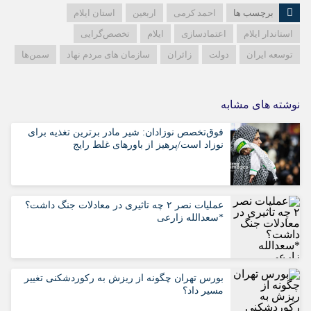
برچسب ها
احمد کرمی
اربعین
استان ایلام
استاندار ایلام
اعتمادسازی
ایلام
تخصص‌گرایی
توسعه ایران
دولت
زائران
سازمان های مردم نهاد
سمن‌ها
نوشته های مشابه
فوق‌تخصص نوزادان: شیر مادر برترین تغذیه برای
نوزاد است/پرهیز از باورهای غلط رایج
عملیات نصر ۲ چه تاثیری در معادلات جنگ داشت؟
*سعدالله زارعی
بورس تهران چگونه از ریزش به رکوردشکنی تغییر
مسیر داد؟