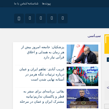
پیوندها
شناسنامه/تماس با ما
نام کاربری یا نشانی ایمیل
اینستاگرام
ویژه خبری
سیـاسی
جامعه
تلگرام
پزشکیان: جامعه امروز بیش از
اقتصاد
رمز عبور
هر زمان به همدلی و اخلاق
سروش
سیاسی
قرآنی نیاز دارد
فرهنگ
ایتا
غریب آبادی: تفاهم ایران و عمان
مرا به خاطر بسپار
آپارات
درباره ترتیبات تنگه هرمز در
آستانه نهایی شدن است
اپلیکیشن
ت
بقائی: برنامه‌ای برای سفر به
قطر و پاکستان نداریم/بیانیه
مشترک ایران و عمان در مرحله
تدوین