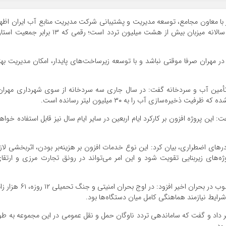
 با معاون مجامع، توسعه مدیریت و پشتیبانی شرکت مدیریت منابع آب ایران اظها
کرد: مرز مهران به‌ عنوان پرترددترین گذرگاه زمینی کشور سالانه میزبان بیش از هشت میلیون تردد است؛ رقمی که ۱۳ برابر جم
ر مهران صرفا موقتی نباشد و با توسعه زیرساخت‌های پایدار، امکان مدیریت بهت
وزه تأمین آب و سردخانه گفت: در سال جاری سه سردخانه از سوی شهرداری مهران
یره‌سازی آب را به ۳۰ میلیون لیتر رسانده است.
این پروژه افزون بر کارکرد ایام اربعین در سایر ایام سال نیز قابل استفاده خواه
رهای اضطراری، بیان کرد: این نوع خدمات افزون بر هزینه‌بر بودن، اثربخشی لاز
روژه‌های زیربنایی تقویت شود و این امر می‌تواند در رونق تجارت مرزی و ارتقا
او در بخش دیگری از سخنان خود با اشاره به مدیریت مطلوب در بحران اخیر افزود: در اوج بحران امنیتی و جنگ تحمیلی
ایط نیازمند هماهنگی کامل میان دستگاه‌ها بود.
» خبر داد و گفت که ساماندهی تردد ناوگان حمل‌ و نقل عمومی در این مجموعه به‌ طو