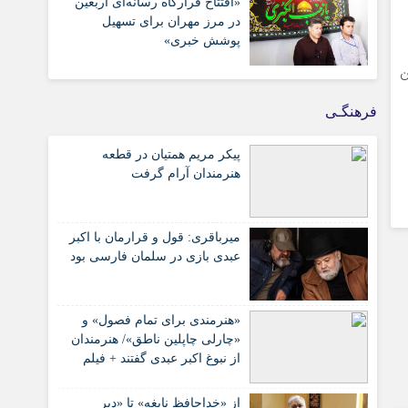
«افتتاح قرارگاه رسانه‌ای اربعین
در مرز مهران برای تسهیل
پوشش خبری»
ن
فرهنگـی
پیکر مریم همتیان در قطعه
هنرمندان آرام گرفت
میرباقری: قول و قرارمان با اکبر
عبدی بازی در سلمان فارسی بود
«هنرمندی برای تمام فصول» و
«چارلی چاپلین ناطق»/ هنرمندان
از نبوغ اکبر عبدی گفتند + فیلم
از «خداحافظ نابغه» تا «دیر