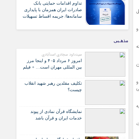
تداوم اقدامات حمایتی بانک
صادرات ایران همزمان با پایداری
‌
سامانه‌ها/ جریمه اقساط تسهیلات
در دوره اختلال حذف شد
و
مذهـبی
ه
سیدداود سجادی اسدآبادی
امروز ۶ مرداد ۴۰۵ و اینجا مرز
ن
بین المللی مهران است… + فیلم
و
تکلیف مقلدین رهبر شهید انقلاب
ی
چیست؟
ه
نمایشگاه قرآن نمادی از پیوند
خدمات ایران و قرآن باشد
ت