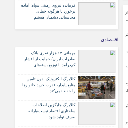
فرمانده نیروی زمینی سپاه: آماده
ر
برخورد با هرگونه خطای
عیت استان
محاسباتی دشمنان هستیم
ر
اقتـصادی
،
مهمانی ۱۲ هزار نفری بانک
صادرات ایران/ حمایت از اقشار
کم‌درآمد با توزیع بسته‌های
د
معیشتی
کالابرگ الکترونیک بدون تامین
م
منابع پایدار، قدرت خرید خانوارها
ی
را حفظ نمی‌کند
 ۱۲ روزه، ۶۱ هزار زائر
کالابرگ جایگزین اصلاحات
ساختاری اقتصاد نیست/یارانه
صرف تولید شود
ر