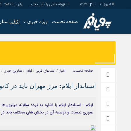
امروز
کل
افزونه جلالی را نصب کنید.
برابر با : Thursday - 6 - August - 2026
11154
2
صفحه نخست
ویژه خبری
🇮🇷استان ها
اخبار
چند رسانه
جامعه
گالری فیلم
اقتصاد
گالری عکس
سیاسی
حساب مشتری
صفحه نخست
اخبار
/
استانهای غربی
/
ایلام
/
عناوین خبری
/
فرهنگ
استاندار ایلام: مرز مهران باید در کا
ایلام - استاندار ایلام با اشاره به تردد سالانه میلیون
عبوری نیست و توسعه آن در بخش های مختلف باید در کان