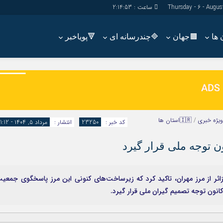
ساعت :
2:14:54
🟫جهان
🔷چندرسانه ای
🔻پویاخبر
دسترسی سریع
پیوندها
شناسنامه/تماس با ما
گروه اجتماعی
پیوندهای سایت
گروه اقتصاد
سبد خريد
گروه سیاسی
ویژه خبری
/
🇮🇷استان ها
کد خبر :
23250
انتشار :
مرداد ۵, ۱۴۰۴ - 11:12
برگه دو ستونه
گروه فرهنگ
نون توجه ملی قرار گیرد
‌ها زائر از مرز مهران، تاکید کرد که زیرساخت‌های کنونی این مرز پاسخگوی جمعی
ون توجه تصمیم گیران ملی قرار گیرد.