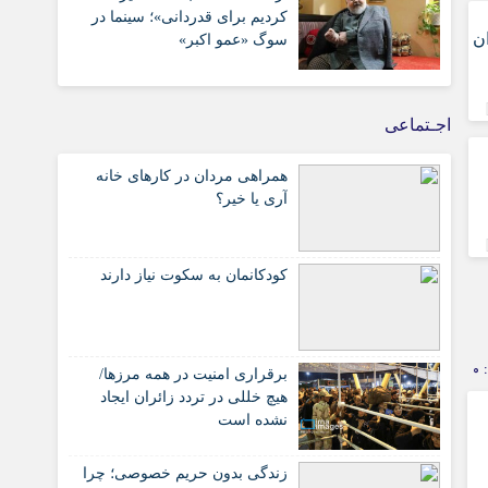
کردیم برای قدردانی»؛ سینما در
ان
سوگ «عمو اکبر»
اجـتماعی
همراهی مردان در کارهای خانه
آری یا خیر؟
کودکانمان به سکوت نیاز دارند
0
برقراری امنیت در همه مرزها/
هیچ‌ خللی در تردد زائران ایجاد
نشده است
زندگی بدون حریم خصوصی؛ چرا