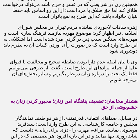
همچنین زن در شرایطی که در عسر و حرج باشد می‌تواند درخواست
طلاق کند اما حق طلاق با مرد است؛ از این رو اساس باید حفظ
بنیان خانواده باشد که این طرح به نفع بانوان است.
زهره سادات لاجوردی نماینده مردم تهران در مجلس شورای
اسلامی نیز اظهار کرد: موضوع مهریه نیازمند فرهنگ سازی است و
مهریه‌های سنگین سبب دِین بر گردن مرد شده است اما اشکلاتی به
این طرح وارد است که در صورت رأی آوردن کلیات آن به نظرم باید
دوشوری شود.
وی با بیان اینکه عدم دارا بودن ضابطه صحیح و مخالفت با فتوای
علما از جمله ایرادهای این طرح است، گفت: از طرفی نمی‌توانیم
فقط یک بحث را درباره زنان درنظر بگیریم و سایر بخش‌های آن
بی‌توجه شویم.
هشدار مخالفان: تضعیف پناهگاه امن زنان؛ مجبور کردن زنان به
چشم‌پوشی از حق
در مقابل، صداهای انتقادی قدرتمندی از هر دو طیف نمایندگان
مجلس و جامعه کارشناسی به این طرح وارد است؛ سیدفرید
موسوی، نماینده مراغه، مهریه را «دژی برای زنانی» دانست که
شاید روزی تنها بمانند و در این باره افزود: هر تصمیمی که در این