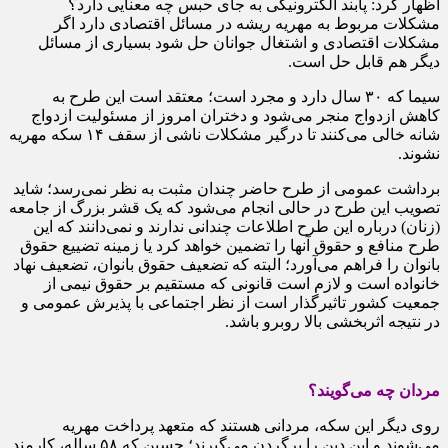
اظهار کرد: پابند الکترونیکی به جای حبس چه معنایی دارد؟
مشکلات مربوط به مهریه ریشه در مسائل اقتصادی دارد اگر
مشکلات اقتصادی و اشتغال جوانان حل شود بسیاری از مسائل
دیگر هم قابل حل است.
سیما که ۳۰ سال دارد و مجرد است؛ معتقد است این طرح به
کاهش ازدواج منجر می‌شود و دختران امروز از مسئولیت ازدواج
شانه خالی می‌کنند تا درگیر مشکلات ناشی از سقف ۱۴ سکه مهریه
نشوند.
برداشت عمومی از طرح حاضر چندان مثبت به نظر نمی‌رسد؛ شاید
تصویب این طرح در حالی انجام می‌شود که یک قشر بزرگ از جامعه
(زنان) درباره این طرح اطلاعات چندانی ندارند و نمی‌دانند که‌ این
طرح منافع و حقوق آنها را تضمین خواهد کرد یا زمینه تضییع حقوق
بانوان را فراهم می‌آورد؛ البته که تضعیف حقوق بانوان، تضعیف نهاد
خانواده است و لازم است قانونی که مستقیم بر حقوق نیمی از
جمعیت کشور تاثیرگذار است از نظر اجتماعی با پذیرش عمومی و
در نتیجه اثربخشی بالا روبرو باشد.
مردان چه می‌گویند؟
روی دیگر این سکه، مردانی هستند که متعهد پرداخت مهریه
می‌شوند و این دین را برگردن می‌گیرند؛ حسین که ۵۸ ساله، کارمند