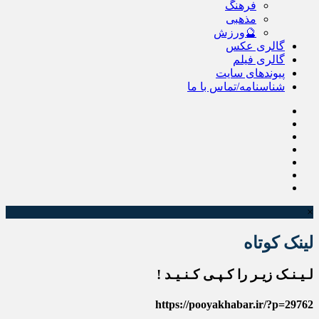
فرهنگ
مذهبی
🔮ورزش
گالری عکس
گالری فیلم
پیوندهای سایت
شناسنامه/تماس با ما
×
لینک کوتاه
لـیـنـک زیـر را کـپـی کـنـیـد !
https://pooyakhabar.ir/?p=29762