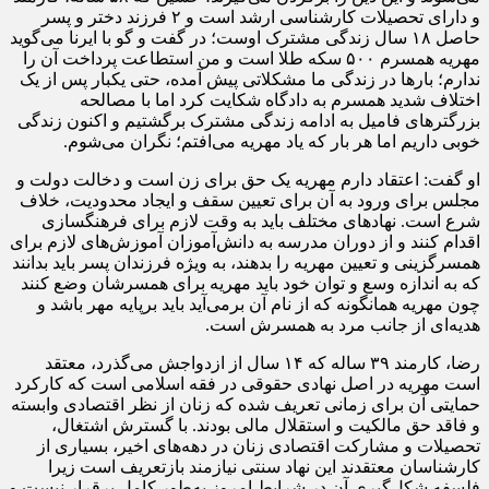
و دارای تحصیلات کارشناسی ارشد است و ۲ فرزند دختر و پسر
حاصل ۱۸ سال زندگی مشترک اوست؛ در گفت و گو با ایرنا می‌گوید
مهریه همسرم ۵۰۰ سکه طلا است و من استطاعت پرداخت آن را
ندارم؛ بارها در زندگی ما مشکلاتی پیش آمده، حتی یکبار پس از یک
اختلاف شدید همسرم به دادگاه شکایت کرد اما با مصالحه
بزرگترهای فامیل به ادامه زندگی مشترک برگشتیم و اکنون زندگی
خوبی داریم اما هر بار که یاد مهریه می‌افتم؛ نگران می‌شوم.
او گفت: اعتقاد دارم مهریه یک حق برای زن است و دخالت دولت و
مجلس برای ورود به آن برای تعیین سقف و ایجاد محدودیت، خلاف
شرع است. نهادهای مختلف باید به وقت لازم برای فرهنگسازی
اقدام کنند و از دوران مدرسه به دانش‌آموزان آموزش‌های لازم برای
همسرگزینی و تعیین مهریه را بدهند، به ویژه فرزندان پسر باید بدانند
که به اندازه وسع و توان خود باید مهریه برای همسرشان وضع کنند
چون مهریه همانگونه که از نام آن برمی‌آید باید برپایه مهر باشد و
هدیه‌ای از جانب مرد به همسرش است.
رضا، کارمند ۳۹ ساله که ۱۴ سال از ازدواجش می‌گذرد، معتقد
است مهریه در اصل نهادی حقوقی در فقه اسلامی است که کارکرد
حمایتی آن برای زمانی تعریف شده که زنان از نظر اقتصادی وابسته
و فاقد حق مالکیت و استقلال مالی بودند. با گسترش اشتغال،
تحصیلات و مشارکت اقتصادی زنان در دهه‌های اخیر، بسیاری از
کارشناسان معتقدند این نهاد سنتی نیازمند بازتعریف است زیرا
فلسفه شکل‌گیری آن در شرایط امروز به‌طور کامل برقرار نیست و