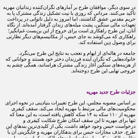
در سوی دیگر، موافقان طرح بر آمارهای نگران‌کننده زندانیان مهریه
تأکید می‌کنند. مردانی که روزی با نیت تشکیل زندگی مشترک پا به
حریم مقدس عشق گذاشتند، اما امروز به دلیل ناتوانی در پرداخت
تعهدات مالی سنگین، پشت میله‌های زندان گرفتار آمده‌اند. از نگاه
آنان، این طرح راهکاری است برای خروج از این بن‌بست غم‌انگیز؛
راهکاری که می‌کوشد به جای حبس، از مکانیسم‌های دیگر نظارتی
برای وصول دِین استفاده کند.
جامعه در هاله‌ای از ابهام و تعجب به نتایج این طرح می‌نگرد.
خانواده‌هایی که نگران آینده فرزندان دختر خود هستند و جوانانی که
از هزینه‌های سنگین آغاز زندگی مشترک هراسانند، همگی چشم به
خروجی نهایی این طرح دوخته‌اند.
جزئیات طرح جدید مهریه
بر اساس مصوبه مجلس، این طرح تغییرات بنیادینی در نحوه اجرای
محکومیت‌های مالی مرتبط با مهریه ایجاد می‌کند. سقف کیفری
مهریه از ۱۱۰ سکه به ۱۴ سکه کاهش یافته است، به این معنا که
تنها برای مهریه تا این سقف امکان طرح شکایت کیفری و
درخواست حبس وجود خواهد داشت. یکی از کلیدی‌ترین بندهای این
طرح، حذف مجازات حبس برای بدهکاران مهریه و جایگزینی آن با
نظارت الکترونیکی و استفاده از پابندهای الکترونیک است . بر این