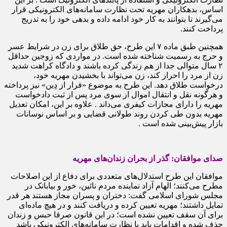
اساس، بدهکاران مهریه تحت نظارت سامانه‌های الکترونیکی قرار
می‌گیرند تا بتوانند به کار خود ادامه داده و بدهی خود را به تدریج
پرداخت کنند.
همچنین طبق ماده ۷ این طرح، حق طلاق برای زن در شرایط عسر
و حرج به رسمیت شناخته شده است. در مواردی که زوجین حداقل
۲ سال متوالی جدا از هم زندگی کرده باشند و دادگاه کراهت شدید
زن از مرد را احراز کند، زن می‌تواند با بخشیدن مهریه خود،
درخواست طلاق دهد. این طرح به موضوع «فرار از دِین» نیز پرداخته
و هرگونه نقل و انتقال اموال از سوی مرد پس از ثبت دادخواست
مهریه را دارای مجازات کیفری می‌داند . علاوه بر این، امکان تعدیل
مهریه بدون طی کردن روند طولانی قضایی و بر اساس نوسانات
بازار پیش‌بینی شده است .
صدای موافقان: گذر از بحران زندان‌های مهریه
موافقان این طرح استدلال‌های متعددی برای دفاع از این اصلاحات
مطرح می‌کنند؛ الهام آزاد نماینده مردم نائین، خور و بیابانک در
مجلس شورای اسلامی گفت: دختران و پسران مجاز هستند هر قدر
تمایل داشتند؛ مهریه تعیین کرده و دریافت کنند و در هیچ ماده‌ای
برای آن سقف تعیین نشده است؛ در این قانون صرفا حبس و زندان
حذف شده و اقدامات باید با نظارت سامانه‌های الکترونیکی باشد