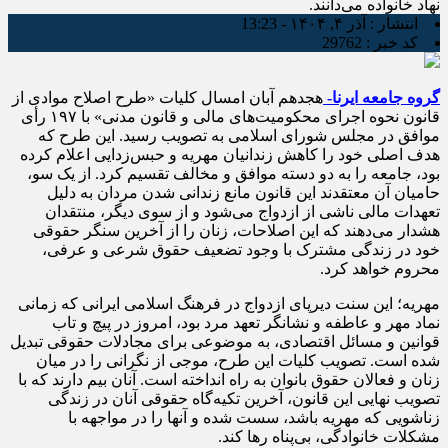
نهاد خانواده می‌دانند.
انتشار :
آذر ۴, ۱۴۰۴ - 13:23
کد خبر :
29762
گروه جامعه ایرنا-
هجدهم آبان‌ امسال کلیات «طرح اصلاح موادی از
قانون نحوه اجرای محکومیت‌های مالی و قانون مدنی» با ۱۹۷ رأی
موافق در مجلس شورای اسلامی به تصویب رسید. این طرح که
هدف اصلی خود را کاهش زندانیان مهریه و حبس‌زدایی اعلام کرده
بود، جامعه را به دو دسته موافق و مخالف تقسیم کرد. از یک سو،
حامیان آن معتقدند این قانون مانع زندانی شدن مردان به دلیل
تعهدات مالی ناشی از ازدواج می‌شود و از سوی دیگر، منتقدان
هشدار می‌دهند که این اصلاحات، زنان را از آخرین سنگر حقوقی
خود در زندگی مشترک با وجود تضعیف حقوق شرعی و عرفی،
محروم خواهد کرد.
مهریه؛ این سنت دیرپای ازدواج در فرهنگ اسلامی ایرانی که زمانی
نماد مهر و عاطفه و نشانگر تعهد مرد بود، امروز در پیچ و تاب
قوانین و مسائل اقتصادی، به موضوعی برای مجادلات حقوقی تبدیل
شده است. تصویب کلیات این طرح، موجی از نگرانی را در میان
زنان و فعالان حقوق بانوان به راه انداخته است. آنان بیم دارند که با
تصویب نهایی این قانون، آخرین تکیه‌گاه حقوقی آنان در زندگی
زناشویی که مهریه باشد، سست شده و آنها را در مواجهه با
مشکلات خانوادگی، بی‌پناه رها کند.