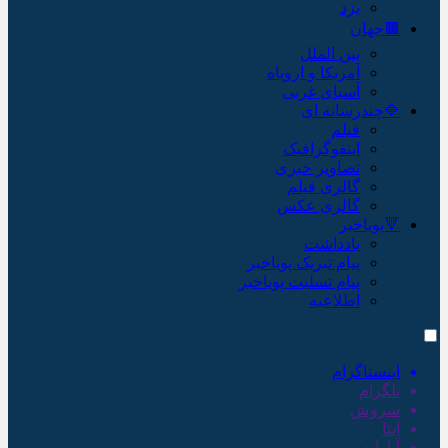
یزد
🟫جهان
بین الملل
آمریکا و اروپاه
آسیای غربی
🔷چندرسانه ای
فیلم
اینفوگرافیک
تصاویر خبری
گالری فیلم
گالری عکس
🔻پویاخبر
یادداشت
پیام تبریک پویاخبر
پیام تسلیت پویاخبر
اطلاعیه
اینستاگرام
تلگرام
سروش
ایتا
آپارات