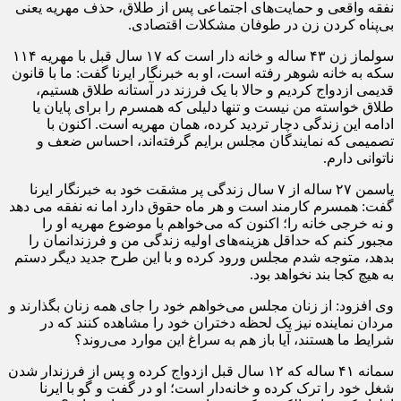
نفقه واقعی و حمایت‌های اجتماعی پس از طلاق، حذف مهریه یعنی
بی‌پناه کردن زن در طوفان مشکلات اقتصادی.
سولماز زن ۴۳ ساله و خانه دار است که ۱۷ سال قبل با مهریه ۱۱۴
سکه به خانه شوهر رفته است، او به خبرنگار ایرنا گفت: ما با قانون
قدیمی ازدواج کردیم و حالا با یک فرزند در آستانه طلاق هستیم،
طلاق خواسته من نیست و تنها دلیلی که همسرم را برای پایان یا
ادامه این زندگی دچار تردید کرده، همان مهریه است. اکنون با
تصمیمی که نمایندگان مجلس برایم گرفته‌اند، احساس ضعف و
ناتوانی دارم.
یاسمن ۲۷ ساله از ۷ سال زندگی پر مشقت خود به خبرنگار ایرنا
گفت: همسرم کارمند است و هر ماه حقوق دارد اما نه نفقه می دهد
و نه خرجی خانه را؛ اکنون که می‌خواهم با موضوع مهریه او را
مجبور کنم که حداقل هزینه‌های اولیه زندگی من و فرزندانمان را
بدهد، متوجه شدم مجلس ورود کرده و با این طرح جدید دیگر دستم
به هیچ کجا بند نخواهد بود.
وی افزود: از زنان مجلس می‌خواهم خود را جای همه زنان بگذارند و
مردان نماینده نیز یک لحظه دختران خود را مشاهده کنند که در
شرایط ما هستند، آیا باز هم به سراغ این موارد می‌روند؟
سمانه ۴۱ ساله که ۱۲ سال قبل ازدواج کرده و پس از فرزندار شدن
شغل خود را ترک کرده و خانه‌دار است؛ او در گفت و گو با ایرنا