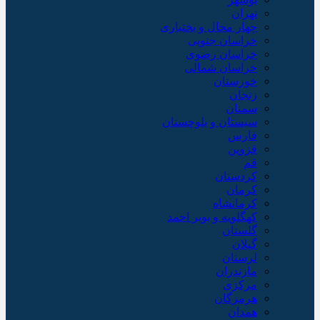
تهران
چهار محال و بختیاری
خراسان جنوبی
خراسان رضوی
خراسان شمالی
خوزستان
زنجان
سمنان
سیستان و بلوچستان
فارس
قزوین
قم
کردستان
کرمان
کرمانشاه
کهگلویه و بویر احمد
گلستان
گیلان
لرستان
مازندران
مرکزی
هرمزگان
همدان