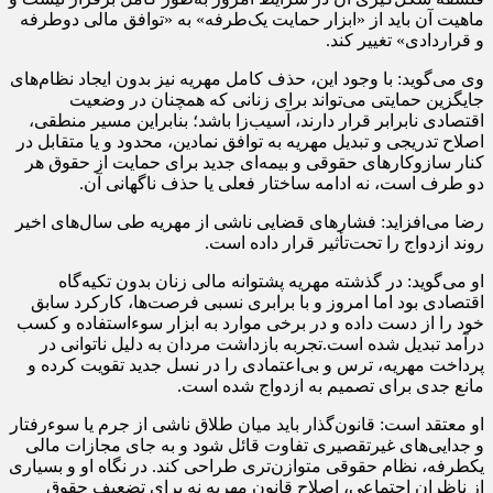
ماهیت آن باید از «ابزار حمایت یک‌طرفه» به «توافق مالی دوطرفه
و قراردادی» تغییر کند.
وی می‌گوید: با وجود این، حذف کامل مهریه نیز بدون ایجاد نظام‌های
جایگزین حمایتی می‌تواند برای زنانی که همچنان در وضعیت
اقتصادی نابرابر قرار دارند، آسیب‌زا باشد؛ بنابراین مسیر منطقی،
اصلاح تدریجی و تبدیل مهریه به توافق نمادین، محدود و یا متقابل در
کنار سازوکارهای حقوقی و بیمه‌ای جدید برای حمایت از حقوق هر
دو طرف است، نه ادامه ساختار فعلی یا حذف ناگهانی آن.
رضا می‌افزاید: فشارهای قضایی ناشی از مهریه طی سال‌های اخیر
روند ازدواج را تحت‌تأثیر قرار داده است.
او می‌گوید: در گذشته مهریه پشتوانه مالی زنان بدون تکیه‌گاه
اقتصادی بود اما امروز و با برابری نسبی فرصت‌ها، کارکرد سابق
خود را از دست داده و در برخی موارد به ابزار سوءاستفاده و کسب
درآمد تبدیل شده است.تجربه بازداشت مردان به دلیل ناتوانی در
پرداخت مهریه، ترس و بی‌اعتمادی را در نسل جدید تقویت کرده و
مانع جدی برای تصمیم به ازدواج شده است.
او معتقد است: قانون‌گذار باید میان طلاق ناشی از جرم یا سوءرفتار
و جدایی‌های غیرتقصیری تفاوت قائل شود و به جای مجازات مالی
یکطرفه، نظام حقوقی متوازن‌تری طراحی کند. در نگاه او و بسیاری
از ناظران اجتماعی، اصلاح قانون مهریه نه برای تضعیف حقوق