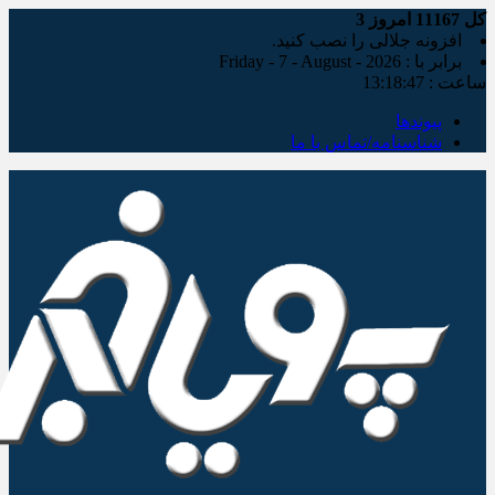
کل
11167
امروز
3
افزونه جلالی را نصب کنید.
برابر با : Friday - 7 - August - 2026
ساعت :
13:18:48
پیوندها
شناسنامه/تماس با ما