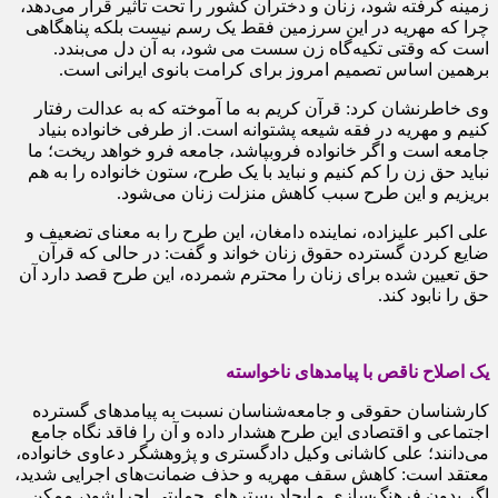
زمینه گرفته شود، زنان و دختران کشور را تحت تاثیر قرار می‌دهد،
چرا که مهریه در این سرزمین فقط یک رسم نیست بلکه پناهگاهی
است که وقتی تکیه‌گاه زن سست می شود، به آن دل می‌بندد.
برهمین اساس تصمیم امروز برای کرامت بانوی ایرانی است.
وی خاطرنشان کرد: قرآن کریم به ما آموخته که به عدالت رفتار
کنیم و مهریه در فقه شیعه پشتوانه است. از طرفی خانواده بنیاد
جامعه است و اگر خانواده فروبپاشد، جامعه فرو خواهد ریخت؛ ما
نباید حق زن را کم کنیم و نباید با یک طرح، ستون خانواده را به هم
بریزیم و این طرح سبب کاهش منزلت زنان می‌شود.
علی اکبر علیزاده، نماینده دامغان، این طرح را به معنای تضعیف و
ضایع کردن گسترده حقوق زنان خواند و گفت: در حالی که قرآن
حق تعیین شده برای زنان را محترم شمرده، این طرح قصد دارد آن
حق را نابود کند.
یک اصلاح ناقص با پیامدهای ناخواسته
کارشناسان حقوقی و جامعه‌شناسان نسبت به پیامدهای گسترده
اجتماعی و اقتصادی این طرح هشدار داده و آن را فاقد نگاه جامع
می‌دانند؛ علی کاشانی وکیل دادگستری و پژوهشگر دعاوی خانواده،
معتقد است: کاهش سقف مهریه و حذف ضمانت‌های اجرایی شدید،
اگر بدون فرهنگ‌سازی و ایجاد بسترهای حمایتی اجرا شود، ممکن