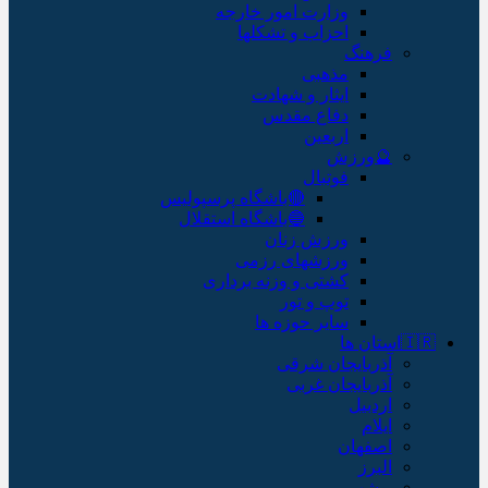
وزارت امور خارجه
احزاب و تشکلها
فرهنگ
مذهبی
ایثار و شهادت
دفاع مقدس
اربعین
🔮ورزش
فوتبال
🔴باشگاه پرسپولیس
🔵باشگاه استقلال
ورزش زنان
ورزشهای رزمی
کشتی و وزنه برداری
توپ و تور
سایر حوزه ها
🇮🇷استان ها
آذربایجان شرقی
آذربایجان غربی
اردبیل
ایلام
اصفهان
البرز
بوشهر