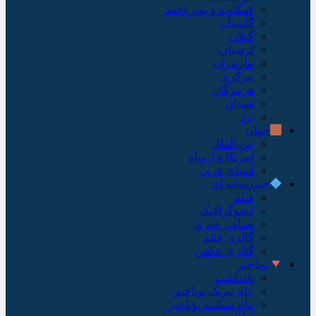
کهگلویه و بویر احمد
گلستان
گیلان
لرستان
مازندران
مرکزی
هرمزگان
همدان
یزد
جهان
بین الملل
آمریکا و اروپاه
آسیای غربی
چندرسانه ای
فیلم
اینفوگرافیک
تصاویر خبری
گالری فیلم
گالری عکس
پویاخبر
یادداشت
پیام تبریک پویاخبر
پیام تسلیت پویاخبر