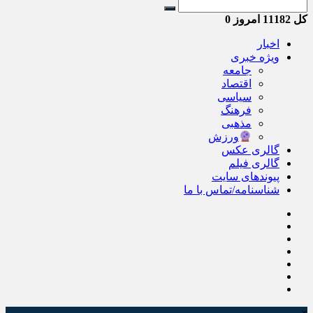
کل
11182
امروز
0
اخبار
ویژه خبری
جامعه
اقتصاد
سیاسی
فرهنگ
مذهبی
ورزش
گالری عکس
گالری فیلم
پیوندهای سایت
شناسنامه/تماس با ما
×