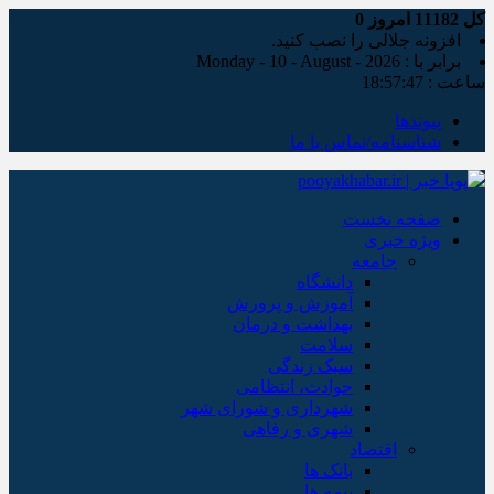
کل
11182
امروز
0
افزونه جلالی را نصب کنید.
برابر با : Monday - 10 - August - 2026
ساعت :
18:57:48
پیوندها
شناسنامه/تماس با ما
صفحه نخست
ویژه خبری
جامعه
دانشگاه
آموزش و پرورش
بهداشت و درمان
سلامت
سبک زندگی
حوادث، انتظامی
شهرداری و شورای شهر
شهری و رفاهی
اقتصاد
بانک ها
بیمه ها