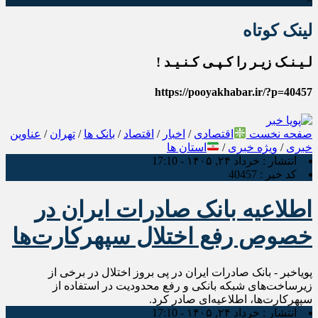
لینک کوتاه
لـیـنـک زیـر را کـپـی کـنـیـد !
https://pooyakhabar.ir/?p=40457
صفحه نخست
اقتصادی
/
اخبار
/
اقتصاد
/
بانک ها
/
تهران
/
عناوین
خبری
/
ویژه خبری
/
استان ها
انتشار :
خرداد ۲۴, ۱۴۰۵ - 17:10
کد خبر :
40457
اطلاعیه بانک صادرات ایران در
خصوص رفع اختلال سپهرکارت‌ها
پویاخبر - بانک صادرات ایران در پی بروز اختلال در برخی از
زیرساخت‌های شبکه بانکی و رفع محدودیت‌ در استفاده از
سپهرکارت‌ها، اطلاعیه‌ای صادر کرد.
انتشار :
خرداد ۲۴, ۱۴۰۵ - 17:10