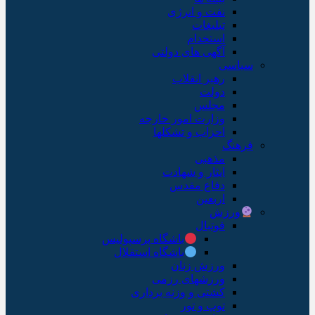
نفت و انرژی
تبلیغات
استخدام
آگهی های دولتی
سیاسی
رهبر انقلاب
دولت
مجلس
وزارت امور خارجه
احزاب و تشکلها
فرهنگ
مذهبی
ایثار و شهادت
دفاع مقدس
اربعین
ورزش
فوتبال
باشگاه پرسپولیس
باشگاه استقلال
ورزش زنان
ورزشهای رزمی
کشتی و وزنه برداری
توپ و تور