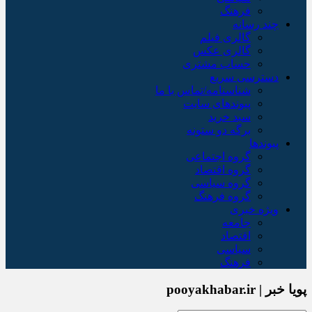
فرهنگ
چند رسانه
گالری فیلم
گالری عکس
حساب مشتری
دسترسی سریع
شناسنامه/تماس با ما
پیوندهای سایت
سبد خريد
برگه دو ستونه
پیوندها
گروه اجتماعی
گروه اقتصاد
گروه سیاسی
گروه فرهنگ
ویژه خبری
جامعه
اقتصاد
سیاسی
فرهنگ
پویا خبر | pooyakhabar.ir