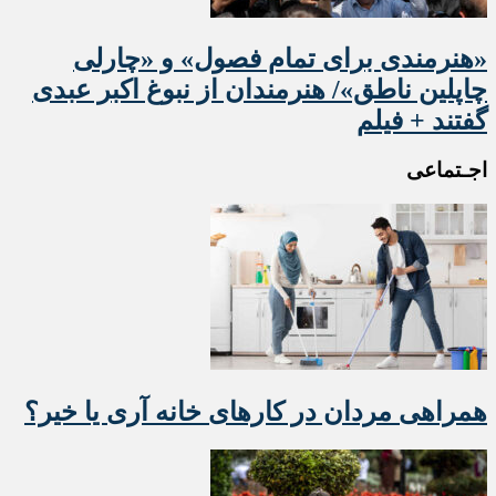
«هنرمندی برای تمام فصول» و «چارلی
چاپلین ناطق»/ هنرمندان از نبوغ اکبر عبدی
گفتند + فیلم
اجـتماعی
همراهی مردان در کارهای خانه آری یا خیر؟