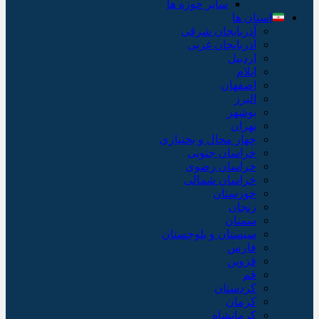
سایر حوزه ها
استان ها
آذربایجان شرقی
آذربایجان غربی
اردبیل
ایلام
اصفهان
البرز
بوشهر
تهران
چهار محال و بختیاری
خراسان جنوبی
خراسان رضوی
خراسان شمالی
خوزستان
زنجان
سمنان
سیستان و بلوچستان
فارس
قزوین
قم
کردستان
کرمان
کرمانشاه