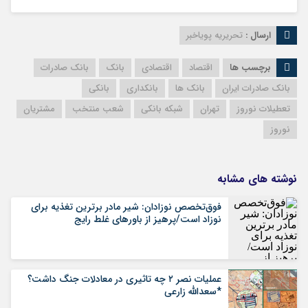
ارسال :
تحریریه پویاخبر
برچسب ها
اقتصاد
اقتصادی
بانک
بانک صادرات
بانک صادرات ایران
بانک ها
بانکداری
بانکی
تعطیلات نوروز
تهران
شبکه بانکی
شعب منتخب
مشتریان
نوروز
نوشته های مشابه
فوق‌تخصص نوزادان: شیر مادر برترین تغذیه برای
نوزاد است/پرهیز از باورهای غلط رایج
عملیات نصر ۲ چه تاثیری در معادلات جنگ داشت؟
*سعدالله زارعی