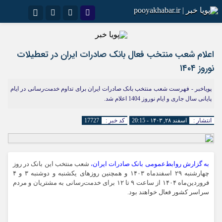
اینستاگرام
نام کاربری یا نشانی ایمیل
تلگرام
سروش
ایتا
​اعلام شعب منتخب فعال بانک صادرات ایران در تعطیلات
نوروز ۱۴۰۴
رمز عبور
آپارات
اپلیکیشن
پویاخبر - فهرست شعب منتخب بانک صادرات ایران برای تداوم خدمت‌رسانی در ایام
پایانی سال جاری و ایام نوروز 1404 اعلام شد.
مرا به خاطر بسپار
انتشار :
اسفند ۲۸, ۱۴۰۳ - 20:15
کد خبر :
17727
به گزارش روابط‌عمومی بانک صادرات ایران،
شعب منتخب این بانک در روز
چهارشنبه ٢٩ اسفندماه ۱۴۰۳ و همچنین روزهای یکشنبه و دوشنبه ۳ و ۴
فروردین‌ماه ۱۴۰۴ از ساعت ٩ تا ١٢ برای خدمت‌رسانی به مشتریان و مردم
سراسر کشور فعال خواهند بود.