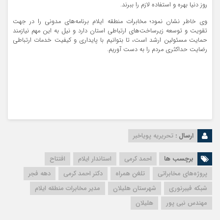
روز دنیا بهره و استفاده لازم را ببرند.
وی خاطر نشان نمود؛ مخابرات منطقه ایلام برنامه‌های مدونی را در جهت
تقویت و توسعه زیرساخت‌های ارتباطی استان دارد و نیل به این مهم نیازمند
حمایت مسئولین ارشد است، تا بتوانیم با پایداری و کیفیت خدمات ارتباطی
رضایت حداکثری مردم را به دست آوریم.
ارسال :
تحریریه پویاخبر
برچسب ها
احمد کرمی
استاندار ایلام
افتتاح
پروژه‌های مخابراتی
تلغن همراه
دکتر احمد کرمی
دهه فجر
شبکه فیبرنوری
شهرستان هلیلان
مدیر مخابرات منطقه ایلام
مهندس نبی پور
هلیلان