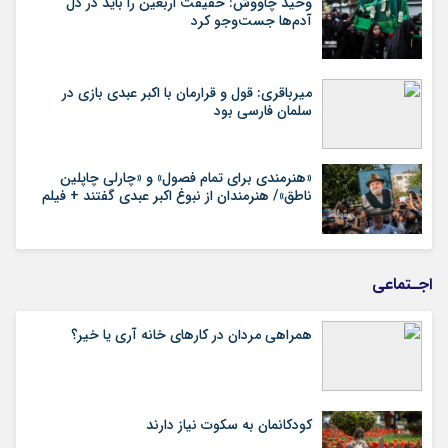
وحید چاووش: حقیقت اربعین را باید در دل
آدم‌ها جست‌وجو کرد
میرباقری: قول و قرارمان با اکبر عبدی بازی در
سلمان فارسی بود
«هنرمندی برای تمام فصول» و «چارلی چاپلین
ناطق»/ هنرمندان از نبوغ اکبر عبدی گفتند + فیلم
اجـتماعی
همراهی مردان در کارهای خانه آری یا خیر؟
کودکانمان به سکوت نیاز دارند