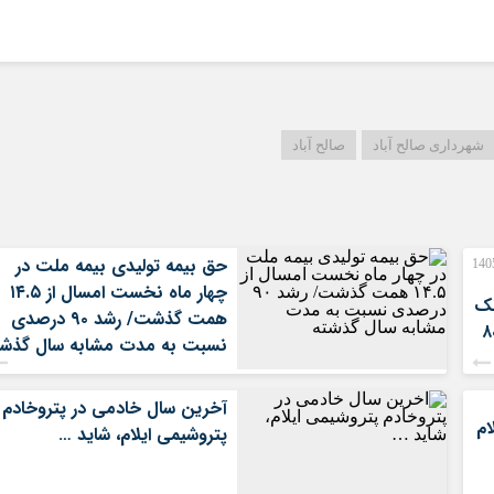
شهرداری صالح آباد
صالح آباد
حق بیمه تولیدی بیمه ملت در
صورت‌های مالی 3 ماهه نخست 1405
چهار ماه نخست امسال از ۱۴.۵
نک
همت گذشت/ رشد ۹۰ درصدی
ران/ درآمد عملیاتی ۸۰
نسبت به مدت مشابه سال گذشت
آخرین سال خادمی در پتروخادم
ام
پتروشیمی ایلام، شاید …