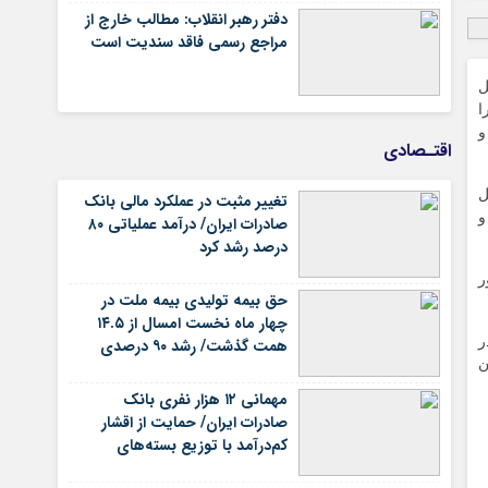
دفتر رهبر انقلاب: مطالب خارج از
مراجع رسمی فاقد سندیت است
ل
ر دقیقه را
و
اقتـصادی
ل
تغییر مثبت در عملکرد مالی بانک
و
صادرات ایران/ درآمد عملیاتی ۸۰
درصد رشد کرد
ر
حق بیمه تولیدی بیمه ملت در
چهار ماه نخست امسال از ۱۴.۵
ر
همت گذشت/ رشد ۹۰ درصدی
ن
نسبت به مدت مشابه سال
گذشته
مهمانی ۱۲ هزار نفری بانک
صادرات ایران/ حمایت از اقشار
کم‌درآمد با توزیع بسته‌های
معیشتی