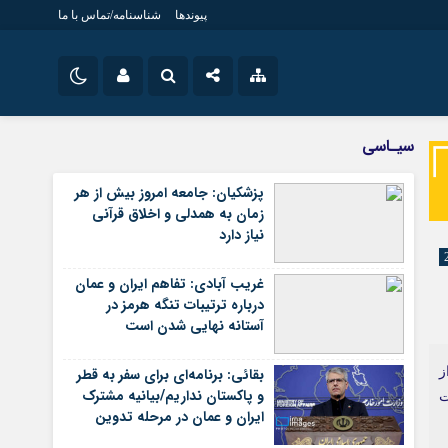
پیوندها
شناسنامه/تماس با ما
ویژه خبری
نام کاربری یا نشانی ایمیل
اینستاگرام
سیـاسی
جامعه
تلگرام
پزشکیان: جامعه امروز بیش از هر
اقتصاد
زمان به همدلی و اخلاق قرآنی
رمز عبور
سروش
سیاسی
نیاز دارد
فرهنگ
ایتا
غریب آبادی: تفاهم ایران و عمان
مرا به خاطر بسپار
آپارات
درباره ترتیبات تنگه هرمز در
آستانه نهایی شدن است
اپلیکیشن
ز
بقائی: برنامه‌ای برای سفر به قطر
و پاکستان نداریم/بیانیه مشترک
ت
ایران و عمان در مرحله تدوین