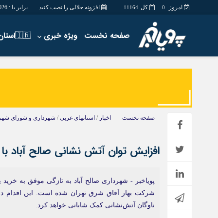
امروز
کل
افزونه جلالی را نصب کنید.
برابر با : Friday - 7 - August - 2026
11164
0
صفحه نخست
ویژه خبری
🇮🇷استان ها
اخبار
چند رسانه
جامعه
گالری فیلم
اقتصاد
گالری عکس
سیاسی
حساب مشتری
صفحه نخست
اخبار
/
استانهای غربی
/
شهرداری و شورای شهر
فرهنگ
افزایش توان آتش نشانی صالح آباد با
پویاخبر - شهرداری صالح آباد به تازگی موفق به خرید 
شرکت بهار آفاق شرق تهران شده است. این اقدام در
ناوگان آتش‌نشانی کمک شایانی خواهد کرد.