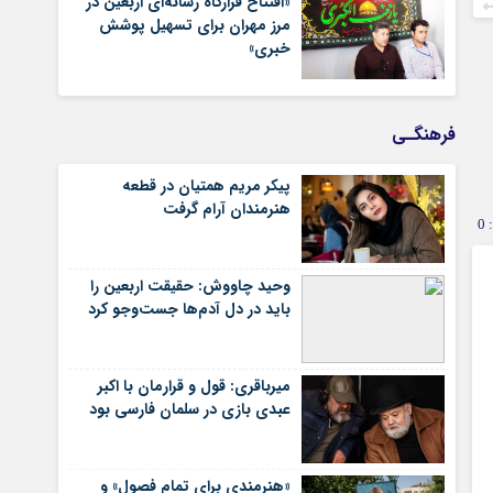
«افتتاح قرارگاه رسانه‌ای اربعین در
مرز مهران برای تسهیل پوشش
خبری»
فرهنگـی
پیکر مریم همتیان در قطعه
هنرمندان آرام گرفت
0
وحید چاووش: حقیقت اربعین را
باید در دل آدم‌ها جست‌وجو کرد
میرباقری: قول و قرارمان با اکبر
عبدی بازی در سلمان فارسی بود
«هنرمندی برای تمام فصول» و