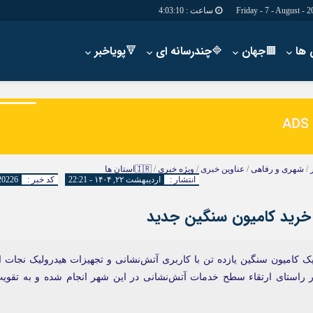
ساعت :
4:03:11
🟫جهان
🔷چندرسانه ای
🔻پویاخبر
دسترسی سریع
پیوندها
شناسنامه/تماس با ما
گروه اجتماعی
پیوندهای سایت
گروه اقتصاد
سبد خريد
گروه سیاسی
/
شهری و رفاهی
/
عناوین خبری
/
ویژه خبری
/
🇮🇷استان ها
برگه دو ستونه
گروه فرهنگ
انتشار :
اردیبهشت ۲۲, ۱۴۰۴ - 22:21
کد خبر :
20226
 خرید کامیون سنگین جدید
یک کامیون سنگین یازده تن با کاربری آتش‌نشانی و تجهیزات هیدرولیک نجات ا
 راستای ارتقاء سطح خدمات آتش‌نشانی در این شهر انجام شده و به تقوی