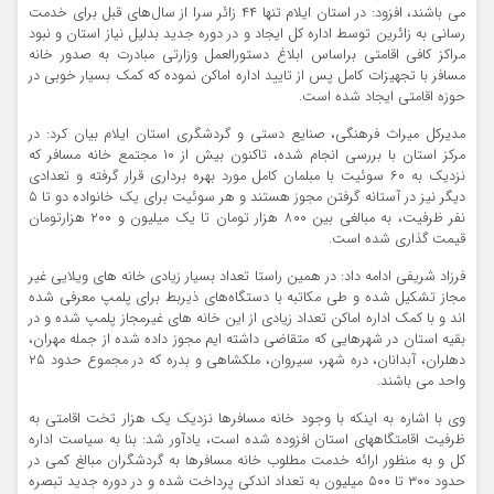
می باشند، افزود: در استان ایلام تنها ۴۴ زائر سرا از سال‌های قبل برای خدمت
رسانی به زائرین توسط اداره کل ایجاد و در دوره جدید بدلیل نیاز استان و نبود
مراکز کافی اقامتی براساس ابلاغ دستورالعمل وزارتی مبادرت به صدور خانه
مسافر با تجهیزات کامل پس از تایید اداره اماکن نموده که کمک بسیار خوبی در
حوزه اقامتی ایجاد شده است.
مدیرکل میراث فرهنگی، صنایع دستی و گردشگری استان ایلام بیان کرد: در
مرکز استان با بررسی انجام شده، تاکنون بیش از ۱۰ مجتمع خانه مسافر که
نزدیک به ۶۰ سوئیت با مبلمان کامل مورد بهره برداری قرار گرفته و تعدادی
دیگر نیز در آستانه گرفتن مجوز هستند و هر سوئیت برای یک خانواده دو تا ۵
نفر ظرفیت، به مبالغی بین ۸۰۰ هزار تومان تا یک میلیون و ۲۰۰ هزارتومان
قیمت گذاری شده است.
فرزاد شریفی ادامه داد: در همین راستا تعداد بسیار زیادی خانه های ویلایی غیر
مجاز تشکیل شده و طی مکاتبه با دستگاه‌های ذیربط برای پلمپ معرفی شده
اند و با کمک اداره اماکن تعداد زیادی از این خانه های غیرمجاز پلمپ شده و در
بقیه استان در شهرهایی که متقاضی داشته ایم مجوز داده شده از جمله مهران،
دهلران، آبدانان، دره شهر، سیروان، ملکشاهی و بدره که در مجموع حدود ۲۵
واحد می باشند.
وی با اشاره به اینکه با وجود خانه مسافرها نزدیک یک هزار تخت اقامتی به
ظرفیت اقامتگاههای استان افزوده شده است، یادآور شد: بنا به سیاست اداره
کل و به منظور ارائه خدمت مطلوب خانه مسافرها به گردشگران مبالغ کمی در
حدود ۳۰۰ تا ۵۰۰ میلیون به تعداد اندکی پرداخت شده و در دوره جدید تبصره