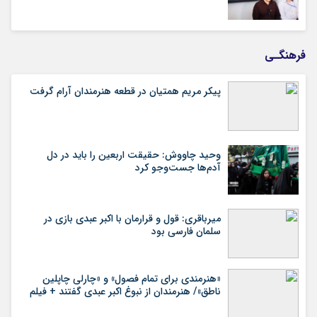
فرهنگـی
پیکر مریم همتیان در قطعه هنرمندان آرام گرفت
وحید چاووش: حقیقت اربعین را باید در دل
آدم‌ها جست‌وجو کرد
میرباقری: قول و قرارمان با اکبر عبدی بازی در
سلمان فارسی بود
«هنرمندی برای تمام فصول» و «چارلی چاپلین
ناطق»/ هنرمندان از نبوغ اکبر عبدی گفتند + فیلم