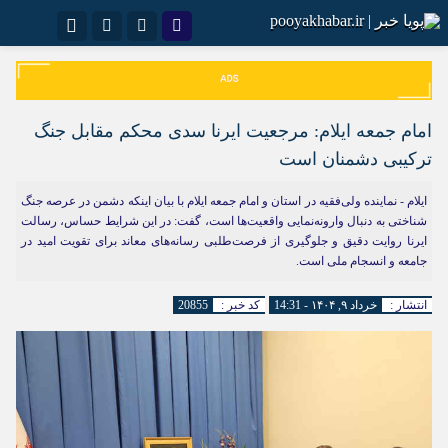
نام کاربری یا نشانی ایمیل
اینستاگرام
تلگرام
سروش
ایتا
امام جمعه ایلام: مرجعیت ایرنا سدی محکم مقابل جنگ
رمز عبور
آپارات
اپلیکیشن
ترکیبی دشمنان است
ایلام - نماینده ولی‌فقیه در استان و امام جمعه ایلام با بیان اینکه دشمن در عرصه جنگ
شناختی به دنبال وارونه‌نمایی واقعیت‌ها است، گفت: در این شرایط حساس، رسالت
مرا به خاطر بسپار
ایرنا روایت دقیق و جلوگیری از فرصت‌طلبی رسانه‌های معاند برای تقویت امید در
جامعه و انسجام ملی است.
انتشار :
خرداد ۹, ۱۴۰۴ - 14:31
کد خبر :
20855