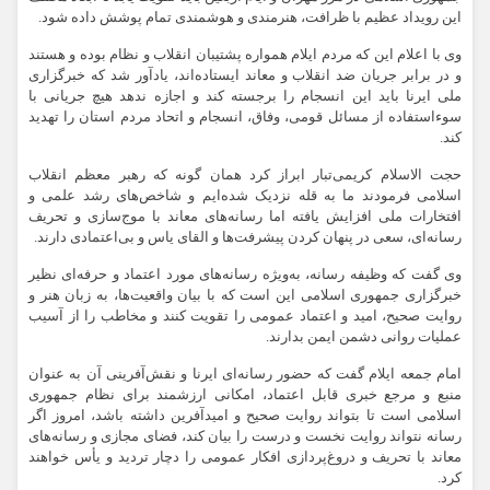
این رویداد عظیم با ظرافت، هنرمندی و هوشمندی تمام پوشش داده شود.
وی با اعلام این که مردم ایلام همواره پشتیبان انقلاب و نظام بوده و هستند
و در برابر جریان ضد انقلاب و معاند ایستاده‌اند، یادآور شد که خبرگزاری
ملی ایرنا باید این انسجام را برجسته کند و اجازه ندهد هیچ جریانی با
سوءاستفاده از مسائل قومی، وفاق، انسجام و اتحاد مردم استان را تهدید
کند.
حجت الاسلام کریمی‌تبار ابراز کرد همان گونه که رهبر معظم انقلاب
اسلامی فرمودند ما به قله نزدیک شده‌ایم و شاخص‌های رشد علمی و
افتخارات ملی افزایش یافته اما رسانه‌های معاند با موج‌سازی و تحریف
رسانه‌ای، سعی در پنهان کردن پیشرفت‌ها و القای یاس و بی‌اعتمادی دارند.
وی گفت که وظیفه رسانه، به‌ویژه رسانه‌های مورد اعتماد و حرفه‌ای نظیر
خبرگزاری جمهوری اسلامی این است که با بیان واقعیت‌ها، به زبان هنر و
روایت صحیح، امید و اعتماد عمومی را تقویت کنند و مخاطب را از آسیب
عملیات روانی دشمن ایمن بدارند.
امام جمعه ایلام گفت که حضور رسانه‌ای ایرنا و نقش‌آفرینی آن به عنوان
منبع و مرجع خبری قابل اعتماد، امکانی ارزشمند برای نظام جمهوری
اسلامی است تا بتواند روایت صحیح و امیدآفرین داشته باشد، امروز اگر
رسانه نتواند روایت نخست و درست را بیان کند، فضای مجازی و رسانه‌های
معاند با تحریف و دروغ‌پردازی افکار عمومی را دچار تردید و یأس خواهند
کرد.