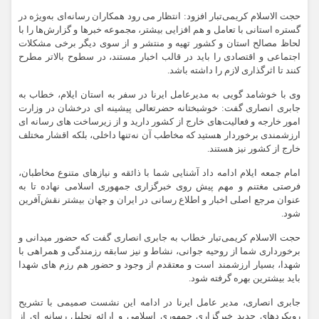
حجت الاسلام کریمی‌تبار افزود: انتظار می رود همکاران رسانه‌ای به‌ویژه در
گستره استانی با تعامل و هم افزایی بیشتر، مجموعه خبرها و گزارش‌ها را با
لحاظ مصالح استان و کشور تهیه و منتشر و از سوی دیگر برخی مشکلات
اجتماعی و اقتصادی را باید در قالب اخبار مستند، در سطوح بالاتر مطرح
کنند تا اثرگذاری لازم را داشته باشد.
وی با خوشامد گویی به مدیرعامل ایرنا در سفر به استان ایلام، خطاب به
جابری انصاری گفت: خوشبختانه حضرتعالی پیشینه ای درخشان در وزارت
امور خارجه و فعالیت‌های خارج از کشور دارید و از زیرساخت های رسانه ای
ارزشمندی برخوردار هستید که مخاطب آن نه‌تنها داخلی، بلکه اقشار مختلف
خارج از کشور نیز هستند.
امام جمعه ایلام ادامه داد آشنایی شما با ذائقه و نیازهای متنوع مخاطبان،
فرصتی مغتنم و مهم پیش روی خبرگزاری جمهوری اسلامی نهاده تا به
عنوان مرجع اصلی اخبار و اطلاع رسانی در ایران و جهان بیشتر نقش‌آفرین
شود.
حجت الاسلام کریمی‌تبار خطاب به جابری انصاری گفت که حضور میدانی و
برخورداری شما از روحیه جوانی، نشاط و نیز سابقه رزمندگی و همراهی با
شهدا، بسیار ارزشمند است و معتقدم از وجود و حضور هم رزم های شهدا
باید بیشترین بهره گرفته شود.
جابری انصاری، مدیر عامل ایرنا در ادامه این نشست صمیمی با تشریح
رویکردهای جدید خبرگزاری جمهوری اسلامی و ارائه تحلیل رسانه ای از