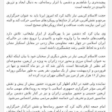
پیچیده‌تری را شاهدیم و دشمن با ابزار رسانه‌ای، به دنبال ایجاد و تزریق
ناامیدی در جامعه است.
حجت الاسلام کریمی تبار تاکید کرد که امروز ایرنا باید به عنوان خبرگزاری
مرجع و نقش‌آفرین، فراتر از جناح‌ها و رویکردهای سیاسی حرکت کند و البته
این امر، نیازمند دقت، صداقت و اتخاذ رویکردهای صحیح است.
وی بیان کرد که دشمن نیز با بهره‌گیری از ابزار تبلیغاتی، تلاش دارد
واقعیت‌های جامعه ما را وارونه جلوه و ناامیدی را ترویج دهد، در حالی‌که
ایران اسلامی در چهار دهه، مقاومتی مثال زدنی در مقابل استکبار نشان
داده و به لحاظ علمی رشد چشمگیری داشته است.
حجت الاسلام کریمی تبار در بخش دیگری از سخنان خود با بیان اینکه ایلام
به عنوان استان مرزی و محور تردد زائران به ویژه در اربعین، مجموعه‌ای
کم نظیر از ظرفیت‌ها است، یادآور شد که در دو ماه گذشته و تنها در
فروردین و اردیبهشت بیش از یک میلیون نفر یعنی به طور میانگین روزانه
بیش از ۱۶ هزار نفر از مرز بین المللی مهران تردد کرده اند.
نماینده ولی فقیه در ایلام اظهار کرد ضرورت حضور بیش از پیش و نقش
آفرینی مؤثر خبرگزاری جمهوری اسلامی با توجه به رویدادهای مهمی مانند
اربعین حسینی و حضور میلیونی زائران و نیز در کنار تلاش دشمن برای
سانسور خبری و تحریف این حماسه عظیم مردمی بیشتر احساس می‌شود.
امام جمعه ایلام تاکید کرد که حضور رسانه‌ها و نقش اثرگذار خبرگزاری
جمهوری اسلامی در مرز مهران و ایام اربعین باید تقویت یابد تا ابعاد مختلف