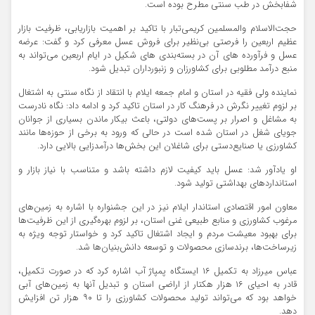
شفابخش در طب سنتی مطرح بوده است.
حجت‌الاسلام والمسلمین کریمی‌تبار با تاکید بر اهمیت بازاریابی، ظرفیت بازار
عظیم اربعین را فرصتی بی‌نظیر برای فروش عسل معرفی کرد و گفت: عرضه
عسل و فرآورده های آن در بسته‌بندی های شکیل در ایام اربعین می‌تواند به
منبع درآمد مطلوبی برای کشاورزان و زنبورداران تبدیل شود.
نماینده ولی فقیه در استان و امام جمعه ایلام با انتقاد از نگاه سنتی به اشتغال
بر لزوم تغییر نگرش در فرهنگ کار در استان تاکید کرد و ادامه داد: نگاه نادرست
به مشاغل و اصرار بر پست‌های دولتی، باعث بیکار ماندن بسیاری از جوانان
جویای شغل در استان شده است در حالی که ورود به برخی از حوزه‌ها مانند
کشاورزی یا صنایع‌دستی برای شاغلان این بخش‌ها درآمدزایی بالایی دارد.
او یادآور شد: عسل باید کیفیت لازم داشته باشد و متناسب با نیاز بازار و
استانداردهای بهداشتی تولید شود.
معاون امور اقتصادی استاندار ایلام نیز در این جشنواره با اشاره به زمین‌های
مرغوب کشاورزی و منابع طبیعی غنی استان، بر لزوم بهره‌گیری از این ظرفیت‌ها
برای بهبود معیشت مردم و ایجاد اشتغال تاکید کرد و خواستار توجه ویژه به
زیرساخت‌ها، برندسازی محصولات و توسعه دانش‌بنیان‌ها شد.
عباس میرزاد به تکمیل ۱۶ ایستگاه پمپاژ آب اشاره کرد که در صورت تکمیل،
قادر به احیای ۱۶ هزار هکتار از اراضی استان و تبدیل آنها به زمین‌های آبی
خواهد بود که می‌تواند تولید محصولات کشاورزی را تا ۹۰ هزار تن افزایش
دهد.