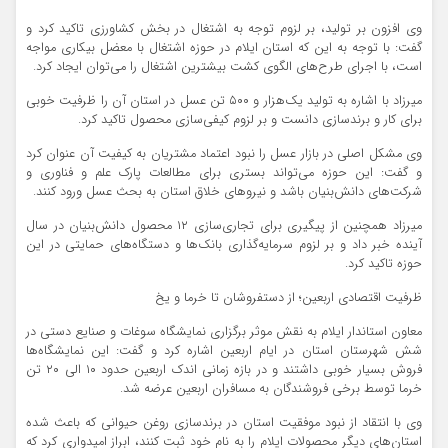
وی افزون بر تولید، بر لزوم توجه به اشتغال در بخش کشاورزی تاکید کرد و
گفت: با توجه به این که استان ایلام در حوزه اشتغال با معضل بیکاری مواجه
است، با اجرای طرح‌های الگوی کشت بیشترین اشتغال را می‌توان ایجاد کرد.
میرزاد با اشاره به تولید یک‌هزار و ۵۰۰ تن عسل در استان آن را ظرفیت خوبی
برای کار و برندسازی دانست و بر لزوم کیفی‌سازی محصول تاکید کرد.
وی مشکل اصلی در بازار عسل را نبود اعتماد مشتریان به کیفیت آن عنوان کرد
و گفت: این حوزه می‌تواند بستری برای مطالعات پارک علم و فناوری و
شرکت‌های دانش‌بنیان باشد و نیروهای خلاق استان به بحث عسل ورود کنند.
میرزاد همچنین از پیگیری برای تجاری‌سازی ۱۲ محصول دانش‌بنیان در سال
آینده خبر داد و بر لزوم سرمایه‌گذاری بانک‌ها و دستگاه‌های حمایتی در این
حوزه تاکید کرد.
ظرفیت اقتصادی اربعین؛ از دستفروشان تا خرما و یخ
معاون استاندار ایلام به نقش موثر برگزاری نمایشگاه سوغات و صنایع دستی در
شش شهرستان استان در ایام اربعین اشاره کرد و گفت: این نمایشگاه‌ها
فروش بسیار خوبی داشتند و در بازه زمانی اندک اربعین حدود ۱۰ الی ۲۰ تن
خرما توسط برخی فروشندگان به مسافران اربعین عرضه شد.
وی با انتقاد از نبود موفقیت استان در برندسازی روغن حیوانی که باعث شده
استان‌های دیگر محصولات ایلام را به نام خود ثبت کنند، ابراز امیدواری کرد که