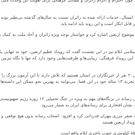
سی چون احترام و اکرام زائران و مسائل فرهنگی برای تقویت این وحدت ملی 
 امسال، خدمات ارائه شده به زائران نسبت به سال‌های گذشته بی‌نظیر بوده 
 قابل انکار است و این روند باید ادامه یابد.
وضوع اربعین اشاره کرد و خواستار توجه ویژه زائران و آحاد ملت به کمک ب
لامی ایلام نیز در این نشست گفت که رویداد عظیم اربعین، خود به تنهایی ی
ن رویداد فرهنگی، زیبایی‌ها و ظرفیت‌هایی وجود دارد که تنها با نگاه تیزبین 
یونس قیطانی افزود: امسال شاهد حضور روزانه حداقل۲۰ نفر از خبرنگاران در استان هستیم که تلاش دارند تا این آزمون بزرگ را 
موفقیت پشت سر بگذارند و خبرنگاران بومی استان با تجربه ۱۳ ساله خود در این فضا، می‌توانند به بهترین نحو ممکن این داشته‌ه
معاون فرهنگ و ارشاد اسلامی ایلام با قدردانی از اهالی رسانه در بزنگاه‌های مهم به ویژه در جنگ تحمیلی ۱۲ روزه رژیم صهی
نشان افتخاری برای رسانه‌های ایران به شمار می‌رود.
طه صفر مرزی مهران قدردانی کرد و افزود: اصحاب رسانه بدون هیچ توقعی و ب
اد اربعین هستند.