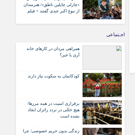
«چارلی چاپلین ناطق»/ هنرمندان
از نبوغ اکبر عبدی گفتند + فیلم
اجـتماعی
همراهی مردان در کارهای خانه
آری یا خیر؟
کودکانمان به سکوت نیاز دارند
برقراری امنیت در همه مرزها/
هیچ‌ خللی در تردد زائران ایجاد
نشده است
زندگی بدون حریم خصوصی؛ چرا