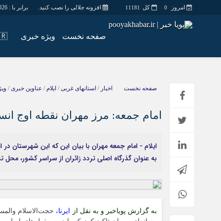
امروز
کل
افزونه جلالی را نصب کنید.
برابر با : Saturday - 8 - August - 2026
11181
0
صفحه نخست
ویژه خبری
🇮🇷اس
اخبار
چند رسانه
جامعه
گالری فیلم
صفحه نخست
اخبار
/
استانهای غربی
/
ایلام
/
عناوین خبری
/
ویژ
اقتصاد
گالری عکس
سیاسی
حساب مشتری
امام جمعه: مرز مهران نقطه اوج ان
فرهنگ
ایلام - امام جمعه مهران با بیان این که این شهرستان در
به عنوان گذرگاه اصلی تردد زائران از سراسر کشور، محل 
به گزارش پویاخبر و به نقل از
ایرنا،
حجت‌الاسلام والمسل