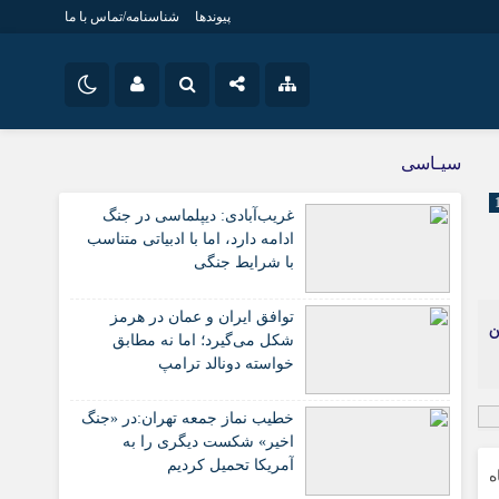
پیوندها
شناسنامه/تماس با ما
نام کاربری یا نشانی ایمیل
اینستاگرام
ویژه خبری
سیـاسی
جامعه
تلگرام
غریب‌آبادی: دیپلماسی در جنگ
اقتصاد
رمز عبور
ادامه دارد، اما با ادبیاتی متناسب
سروش
سیاسی
با شرایط جنگی
ایتا
فرهنگ
توافق ایران و عمان در هرمز
ن
مرا به خاطر بسپار
آپارات
شکل می‌گیرد؛ اما نه مطابق
خواسته دونالد ترامپ
اپلیکیشن
خطیب نماز جمعه تهران:در «جنگ
اخیر» شکست دیگری را به
آمریکا تحمیل کردیم
ه