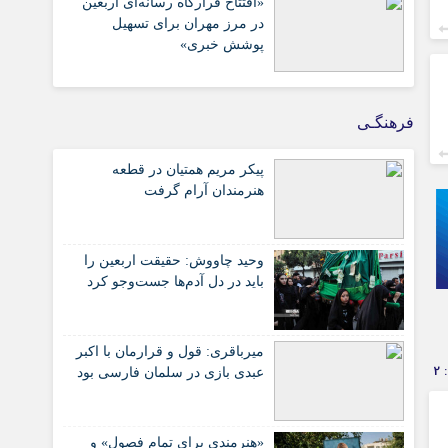
«افتتاح قرارگاه رسانه‌ای اربعین
در مرز مهران برای تسهیل
پوشش خبری»
فرهنگـی
پیکر مریم همتیان در قطعه
هنرمندان آرام گرفت
وحید چاووش: حقیقت اربعین را
باید در دل آدم‌ها جست‌وجو کرد
میرباقری: قول و قرارمان با اکبر
2
عبدی بازی در سلمان فارسی بود
«هنرمندی برای تمام فصول» و