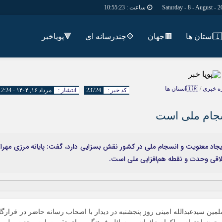
ساعت :
10:55:24
تان ها
🟫جهان
🔷چندرسانه ای
🔻پویاخبر
دسترسی سریع
پیوندها
شناسنامه/تماس با ما
گروه اجتماعی
ه خبری
/
🇮🇷استان ها
کد خبر :
23724
انتشار :
مرداد ۱۶, ۱۴۰۴ - 12:24
پیوندهای سایت
گروه اقتصاد
سبد خريد
گروه سیاسی
سجام ملی است
برگه دو ستونه
گروه فرهنگ
 ایجاد معنویت و انسجام ملی در کشور نقش بسزایی دارد، گفت: پایانه مرزی مهرا
تلاقی وحدت و نقطه هم‌افزایی ملی است.
مین سیدعبدالله امینی روز پنجشنبه در دیدار با اصحاب‌ رسانه حاضر در قرارگا