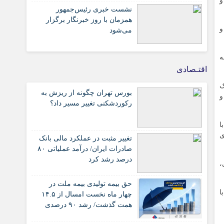
و
نشست خبری رئیس‌جمهور
همزمان با روز خبرنگار برگزار
و
می‌شود
ه
اقتـصادی
ک
بورس تهران چگونه از ریزش به
و
رکوردشکنی تغییر مسیر داد؟
با
ای
تغییر مثبت در عملکرد مالی بانک
صادرات ایران/ درآمد عملیاتی ۸۰
درصد رشد کرد
ونیستی،
حق بیمه تولیدی بیمه ملت در
ا
چهار ماه نخست امسال از ۱۴.۵
همت گذشت/ رشد ۹۰ درصدی
نسبت به مدت مشابه سال