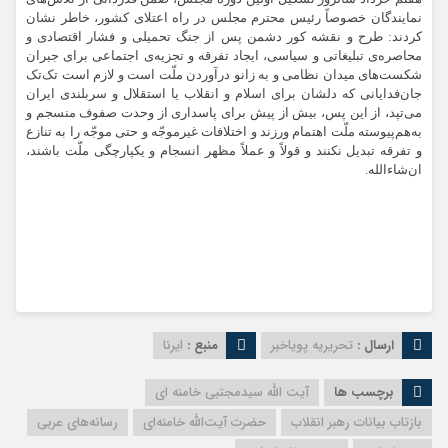
نمایندگان خصوصاً رئیس محترم مجلس در راه اعتلای کشور، خاطر نشان
کردند: طرح و نقشه‌ کور دشمن پس از جنگ تحمیلی و فشار اقتصادی و
محاصره‌ی تبلیغاتی و سیاسی، ایجاد تفرقه و تجزیه‌ی اجتماعی برای جبران
شکست‌های میدان نظامی و به زانو درآوردن ملّت است و لازم است تک‌تک
جان‌فدایانی که دلشان برای اسلام و انقلاب یا استقلال و سربلندی ایران
می‌تپد، از این پس، بیش از پیش برای پاسداری از وحدت صفوف منسجم و
به‌هم‌پیوسته ملّت اهتمام ورزند و اختلافات غیرموجّه و حتی موجّه را به تنازع
و تفرقه تبدیل نکنند و قولاً و عملاً مظهر انسجام و یکپارچگی ملّت باشند،
ان‌شاءالله.
ارسال :
تحریریه پویاخبر
منبع :
ایرنا
برچسب ها
آیت الله سیدمجتبی خامنه ای
بازتاب بیانات رهبر انقلاب
حضرت آیت‌الله خامنه‌ای
رسانه‌های عربی