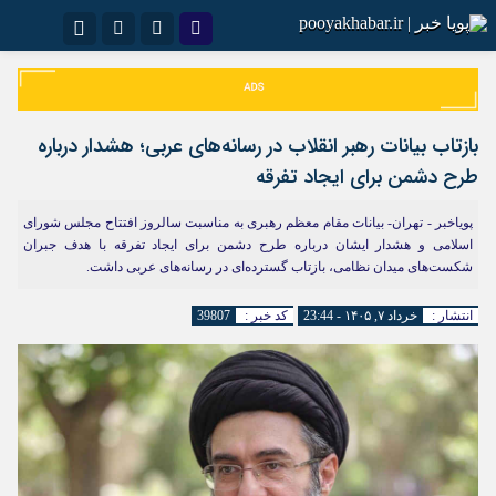
اینستاگرام
نام کاربری یا نشانی ایمیل
تلگرام
سروش
ایتا
بازتاب بیانات رهبر انقلاب در رسانه‌های عربی؛ هشدار درباره
رمز عبور
آپارات
اپلیکیشن
طرح دشمن برای ایجاد تفرقه
پویاخبر - تهران- بیانات مقام معظم رهبری به مناسبت سالروز افتتاح مجلس شورای
اسلامی و هشدار ایشان درباره طرح دشمن برای ایجاد تفرقه با هدف جبران
مرا به خاطر بسپار
شکست‌های میدان نظامی، بازتاب گسترده‌ای در رسانه‌های عربی داشت.
انتشار :
خرداد ۷, ۱۴۰۵ - 23:44
کد خبر :
39807