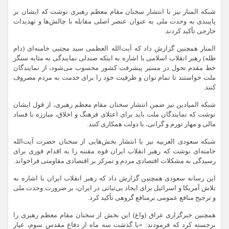
شبکه المنار نیز با انتشار سخنان مقام معظم رهبری نوشت که ایشان بر
پایبندی به وحدت ملی به عنوان عنصر اصلی مقابله با چالش‌ها و تهدیدات
خارجی تأکید کردند.
المنار همچنین گزارش داد که آیت‌الله العظمی سید مجتبی خامنه‌ای (دام
ظله) رهبر انقلاب اسلامی با اشاره به اینکه صندلی نمایندگی به مثابه‌ سنگر
خط مقدم تحول در مسیر پیشرفت کشور محسوب می‌شود، از نمایندگان
ملت خواستند تا تمام توان و ظرفیت خود را برای خدمت به مردم مصروف
کنند.
شبکه المیادین نیز ضمن انتشار سخنان مقام معظم رهبری، از قول ایشان
نوشت که نمایندگان ملت باید برای اعتلای فرهنگ و اخلاق، مبارزه با فساد
مالی و مهار تورم و گرانی، با دولت همکاری کنند.
شبکه سعودی العربیه نیز با انتشار بخش‌هایی از سخنان حضرت آیت‌الله
خامنه‌ای نوشت که رهبر انقلاب ایران قوه مقننه را به اقدام فوری برای
رسیدگی به مشکلات اقتصادی مردم و تمرکز بر اقتصادی مقاومتی فراخواند.
این رسانه سعودی همچنین گزارش داد که رهبر انقلاب ایران با اشاره به
تلاش آمریکا و اسرائیل برای ایجاد بی‌ثباتی در ایران، بر ضرورت وحدت ملی
و ترجیح منافع عمومی برمنافع گروهی تأکید کرد.
همچنین خبرگزاری عراق (واع) این بخش از سخنان مقام معظم رهبری را
برجسته کرد که فرمودند: «با گذشت سه ماه از دفاع مقدس سوم، عیار