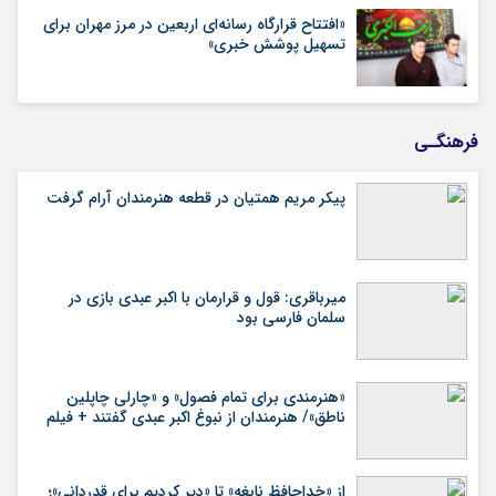
«افتتاح قرارگاه رسانه‌ای اربعین در مرز مهران برای
تسهیل پوشش خبری»
فرهنگـی
پیکر مریم همتیان در قطعه هنرمندان آرام گرفت
میرباقری: قول و قرارمان با اکبر عبدی بازی در
سلمان فارسی بود
«هنرمندی برای تمام فصول» و «چارلی چاپلین
ناطق»/ هنرمندان از نبوغ اکبر عبدی گفتند + فیلم
از «خداحافظ نابغه» تا «دیر کردیم برای قدردانی»؛