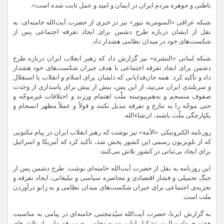
باطنی و جوهره مردم ایران در ایمان و امید و عمل ثابت شده است».
شبکه عراقی «السومریة نیوز» نیز در خبری از حضرت آیت‌الله خامنه‌ای، به
نقل از ایشان درباره طرح دشمن برای ایجاد تفرقه اجتماعی پس از
شکست‌های خود در میدان نظامی هشدار داد.
شبکه لبنانی «النشرة» نیز گزارش داد که رهبر انقلاب ایران درباره طرح
دشمن برای ایجاد تفرقه اجتماعی با هدف جبران شکست‌های خود هشدار
داد و تأکید کرد: همه جان‌فدایانی که دلشان برای اسلام و انقلاب یا استقلال
و سربلندی ایران می‌تپد، از این پس، بیش از پیش برای پاسداری از وحدت
صفوف منسجم و به‌هم‌پیوسته ملّت اهتمام ورزند و اختلافات غیرموجّه و
حتی موجّه را به تنازع و تفرقه تبدیل نکنند و قولاً و عملاً مظهر انسجام و
یکپارچگی ملّت باشند، ان‌شاءالله.
روزنامه الکترونیکی «الأمة» نیز نوشت که رهبر انقلاب ایران در پیام مکتوبی
که از تلویزیون رسمی این کشور پخش شد، تأکید کرد که آمریکا و اسرائیل
برای ایجاد بی‌ثباتی در کشور تلاش می‌کنند.
این روزنامه به نقل از حضرت آیت‌الله خامنه‌ای نوشت: طرح دشمن پس از
جنگ تحمیلی و فشار اقتصادی و محاصره سیاسی و تبلیغاتی، ایجاد تفرقه و
تجزیه‌ی اجتماعی برای جبران شکست‌های میدان نظامی و به زانو درآوردن
ملت است.
به گزارش ایرنا، حضرت آیت‌الله سیّدمجتبی خامنه‌ای در پیامی به مناسبت
هفتم خرداد سالروز تشکیل اولین دوره مجلس، ضمن قدردانی از تلاش‌های