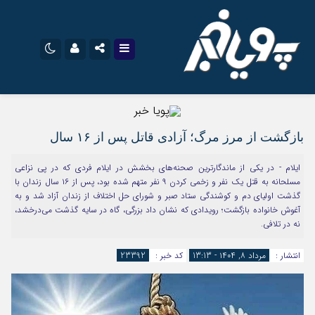
نام کاربری یا نشانی ایمیل
اینستاگرام
تلگرام
بازگشت از مرز مرگ؛ آزادی قاتل پس از ۱۶ سال
سروش
ایتا
رمز عبور
آپارات
اپلیکیشن
ایلام - در یکی از ماندگارترین صحنه‌های بخشش در ایلام فردی که در پی نزاعی
مسلحانه به قتل یک نفر و زخمی کردن ۹ نفر متهم شده بود، پس از ۱۶ سال زندان با
گذشت اولیای دم و کوشندگی ستاد صبر و شورای حل اختلاف از زندان آزاد شد و به
آغوش خانواده بازگشت؛ رویدادی که نشان داد بزرگی، گاه در سایه گذشت می‌درخشد،
مرا به خاطر بسپار
نه در تلافی.
انتشار :
مرداد ۸, ۱۴۰۴ - 13:13
کد خبر :
23392