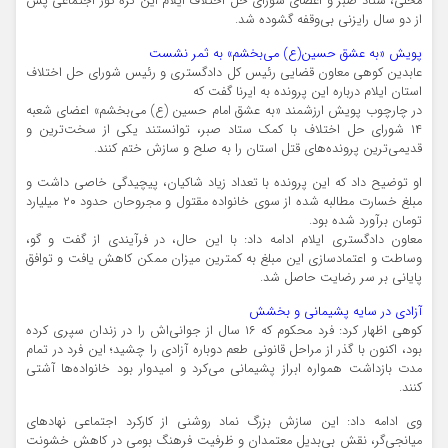
محلی، ستاد صبر و اعضای شورای حل اختلاف ایلام این گره کور اجتماعی پس
از دو سال رایزنی بی‌وقفه گشوده شد.
پویش «به عشق حسین(ع) می‌بخشم» به ثمر نشست
عابدین کوهی معاون قضایی رئیس کل دادگستری و رئیس شورای حل اختلاف
استان ایلام درباره این پرونده به ایرنا گفت که
در چارچوب پویش ارزشمند «به عشق امام حسین (ع) می‌بخشم» اعضای شعبه
۱۴ شورای حل اختلاف با کمک ستاد صبر، توانستند یکی از سخت‌ترین و
قدیمی‌ترین پرونده‌های قتل استان را به صلح و سازش ختم کنند.
او توضیح داد که این پرونده با تعداد زیاد شاکیان، پیچیدگی خاصی داشت و
مبلغ خسارت مطالبه‌ شده از سوی خانواده مقتول و مجروحان حدود ۲۰ میلیارد
تومان برآورد شده بود.
معاون دادگستری ایلام ادامه داد: با این حال، در فرآیندی از گفت‌ و گو،
وساطت و اعتمادسازی این مبلغ به کمترین میزان ممکن کاهش یافت و توافق
پایانی بر سر رضایت حاصل شد.
آزادی در سایه پشیمانی و بخشش
کوهی اظهار کرد: فرد محکوم که ۱۶ سال از جوانی‌اش را در زندان سپری کرده
بود، اکنون با گذر از مراحل قانونی طعم دوباره آزادی را چشید؛ این فرد در تمام
مدت بازداشت همواره ابراز پشیمانی می‌کرد و امیدوار بود خانواده‌ها آشتی
کنند.
وی ادامه داد: این سازش بزرگ نماد روشنی از کارکرد اجتماعی نهادهای
میانجی‌گر، نقش بی‌بدیل معتمدان و ظرفیت فرهنگ بومی در کاهش خشونت