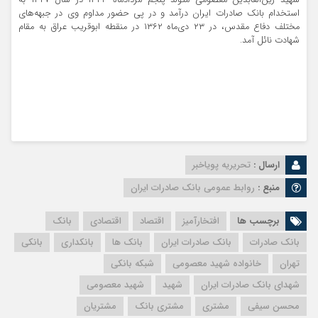
استخدام بانک صادرات ایران درآمد و در پی حضور مداوم وی در جبهه‌های
مختلف دفاع مقدس، در ۲۳ دی‌ماه ۱۳۶۲ در منقطه ابوقریب عراق به مقام
شهادت نائل آمد.
ارسال :
تحریریه پویاخبر
منبع :
روابط عمومی بانک صادرات ایران
برچسب ها
افتخارآمیز
اقتصاد
اقتصادی
بانک
بانک صادرات
بانک صادرات ایران
بانک ها
بانکداری
بانکی
تهران
خانواده شهید معصومی
شبکه بانکی
شهدای بانک صادرات ایران
شهید
شهید معصومی
محسن سیفی
مشتری
مشتری بانک
مشتریان