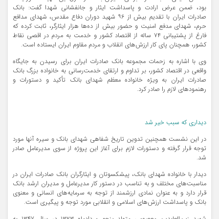
بود، ضمن عرض ارادت و پاسداشت ایثار و جانفشانی شهدا گفت: بانک
صادرات ایران با تقدیم بیش از ۹۶ شهید دوران دفاع مقدس، شهدای مدافع
حرم، شهدای مدفع امنیت و حضور بیش از ده‌ها هزار ایثارگر، ثابت کرده که
فارغ از پشتیبانی ۷۴ ساله از اقتصاد کشور و خدمت به مردم در اقصی نقاط
کشور، همچنان پای کار ارزش‌های انقلاب و مردم مقاوم ایران ایستاده است.
وی با اشاره به زحمات مجموعه بانک صادرات ایران برای رسیدن به جایگاه
واقعی در اقتصاد کشور، بر تداوم و ارتقای خدمت‌رسانی به خانواده بزرگ بانک
صادرات ایران به ویژه خانواده معظم شهدای بانک تأکید و دستورات و
رهنمودهای لازم را صادر کرد.
دیداری که سبب خیر شد
در این نشست همچنین تدوین تاریخ شفاهی شهدای بانک و سیره آنها مورد
توجه قرار گرفته و دستورات لازم برای آغاز این پروژه از سوی مدیرعامل صادر
شد.
دیدار با خانواده شهدای بانک، پیشکسوتان و ایثارگران بانک صادرات ایران در
مناسبت‌های مختلف و به تناسب در دستور کار مدیرعامل و مدیران ارشد بانک
قرار دارد و به عنوان نمادی ارزشمند از توجه به سرمایه‌های انسانی و معنوی
بانک و پاسداشت ارزش‌های اسلامی و انقلابی مورد توجه و پیگیری است.
شهید زین‌العابدین معصومی متولد پنجم مردادماه ۱۳۲۳ در سال ۱۳۴۷ به