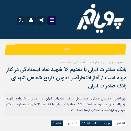
نام کاربری یا نشانی ایمیل
اینستاگرام
تلگرام
سروش
ایتا
محسن سیفی در دیدار با خانواده شهید معصومی:
رمز عبور
بانک صادرات ایران با تقدیم ۹۶ شهید نماد ایستادگی در کنار
آپارات
اپلیکیشن
مردم است / آغاز افتخارآمیز تدوین تاریخ شفاهی شهدای
بانک صادرات ایران
مرا به خاطر بسپار
پویاخبر - محسن سیفی، مدیرعامل بانک صادرات ایران در دیدار با خانواده شهید
زین‌العابدین معصومی، گفت: بانک صادرات ایران با تقدیم 96 شهید، همواره در کنار
مردم و ارزش‌های انقلاب ایستاده است.
انتشار :
مهر ۱۰, ۱۴۰۴ - 23:59
کد خبر :
26057