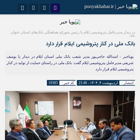
اینستاگرام
نام کاربری یا نشانی ایمیل
تلگرام
سروش
ایتا
در دیدار مدیرعامل پتروشیمی ایلام با رئیس شورای هماهنگی بانک‌های استان عنوان
شد:
بانک ملی در کنار پتروشیمی ایلام قرار دارد
رمز عبور
آپارات
اپلیکیشن
پویاخبر - اسد‌الله حاجی‌‌پور‌ مدیر شعب بانک ملی استان ایلام در دیدار یا یوسف
شریفی مدیرعامل پتروشیمی ایلام گفت: بانک ملی در‌ راستای حمایت از تولید در کنار
پتروشیمی ایلام قرار دارد.
مرا به خاطر بسپار
انتشار :
اردیبهشت ۴, ۱۴۰۴ - 23:48
کد خبر :
19385