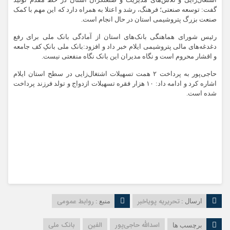
گفت: توسعه صنعتی؛ فرهنگ، رشد و اعتلا به همراه دارد که این مهم با کمک
صنعت بزرگ پتروشیمی استان در حال انجام است.
رئیس شورای هماهنگی بانک‌های استان از آمادگی بانک ملی برای رفع
دغدغه‌های مالی پتروشیمی ایلام خبر داد و افزود:بانک ملی بانکِ کف جامعه
و اقشار محروم است و نگاه مدیران این بانک نگاه منفعتی نیست.
حاجی‌پور به پرداخت ۲ همت تسهیلات اشتغال‌زایی در سطح استان ایلام
اشاره کرد و ادامه داد: ۱۰ هزار فقره تسهیلات ازدواج و تولد فرزند پرداخت
شده است.
تحریریه پویاخبر
روابط عمومی
ارسال :
منبع :
اسد‌الله حاجی‌‌پور‌
الفین
بانک ملی
برچسب ها