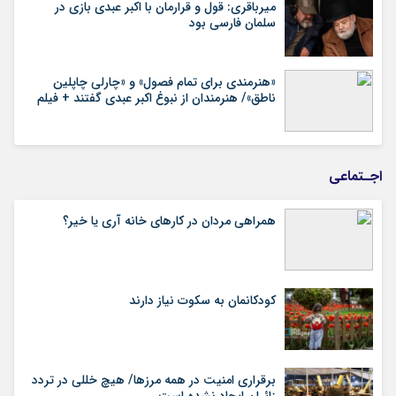
میرباقری: قول و قرارمان با اکبر عبدی بازی در
سلمان فارسی بود
«هنرمندی برای تمام فصول» و «چارلی چاپلین
ناطق»/ هنرمندان از نبوغ اکبر عبدی گفتند + فیلم
اجـتماعی
همراهی مردان در کارهای خانه آری یا خیر؟
کودکانمان به سکوت نیاز دارند
برقراری امنیت در همه مرزها/ هیچ‌ خللی در تردد
زائران ایجاد نشده است