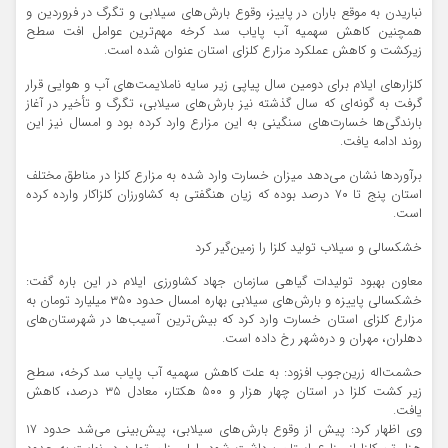
نباریدن به‌ موقع باران در پاییز، وقوع بارش‌های سیلابی و تگرگ در فروردین‌ و
همچنین کاهش سهمیه آب پایاب سد کرخه مهم‌ترین عوامل افت سطح
زیرکشت و کاهش عملکرد مزارع کلزای استان عنوان شده است.
کلزارهای ایلام برای دومین سال پیاپی زیر سایه ناملایمت‌های آب و هوایی قرار
گرفت به گونه‌ای که سال گذشته نیز بارش‌های سیلابی، تگرگ و تأخیر در آغاز
بارندگی‌ها خسارت‌های سنگینی به این مزارع وارد کرده بود و امسال نیز این
روند ادامه یافت.
برآوردها نشان می‌دهد میزان خسارت وارد شده به مزارع کلزا در مناطق مختلف
استان پنج تا ۷۰ درصد بوده که زیان هنگفتی به کشاورزان کلزاکار وارده کرده
است.
خشکسالی و سیلاب تولید کلزا را زمین‌گیر کرد
معاون بهبود تولیدات گیاهی سازمان جهاد کشاورزی ایلام در این باره گفت:
خشکسالی پاییزه و بارش‌های سیلابی بهاره امسال حدود ۳۵۰ میلیارد تومان به
مزارع کلزای استان خسارت وارد کرد که بیش‌ترین آسیب‌ها در شهرستان‌های
دهلران، مهران و دره‌شهر رخ داده است.
حشمت‌اله زرین‌جوب افزود: به علت کاهش سهمیه آب پایاب سد کرخه، سطح
زیر کشت کلزا در استان چهار هزار و ۵۰۰ هکتار، معادل ۳۵ درصد، کاهش
یافت.
وی اظهار کرد: پیش از وقوع بارش‌های سیلابی، پیش‌بینی می‌شد حدود ۱۷