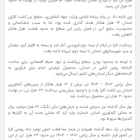
هزار تن کلزا از مزارع استان برداشت شود، اما میزان تولید در نهایت به حدود
۱۲ هزار تن رسید.
وی ادامه داد: بر پایه برنامه ابلاغی وزارت جهاد کشاورزی، سطح زیر کشت کلزای
استان ۱۴ هزار هکتار هدف‌ گذاری شده بود، اما به سبب خشکسالی و
محدودیت منابع آبی در فصل پاییز این سطح به حدود هشت هزار هکتار
کاهش یافت.
برداشت کلزا در ایلام از نیمه دوم فروردین آغاز شد و بسته به اقلیم گرم، معتدل
و سرد شهرستانهای استان تا نیمه دوم تیرماه ادامه یافت.
با توجه به محدود بودن سطح زیرکشت و نبود صرفه اقتصادی برای ساخت
کارخانه روغن کشی در استان، محصول تولیدی ایلام برای فرآوری به
کارخانه‌های دیگر استان‌های کشور ارسال می‌شود.
سال زراعی ۱۴۰۳ – ۱۴۰۴ نیز بیش از ۱۳ هزار هکتار از زمین‌های کشاورزی
استان زیر کشت کلزا رفت و با وجود پیش‌بینی برداشت ۲۳ هزار تن، در نهایت
حدود ۲۱ هزار تن محصول برداشت شد.
بهار سال گذشته نیز سرمای شدید و بارش‌های مکرر تگرگ، ۳۱ هزار میلیارد ریال
به بخش کشاورزی استان خسارت وارد کرد که بخش عمده آن به کلزارها و
گندم‌زارها مربوط بود.
ایلام در یک دهه گذشته همواره در شمار سه قطب اصلی تولید دانه روغنی کلزا
در کشور قرار داشته و سال زراعی ۱۴۰۲ – ۱۴۰۳ نیز حدود ۲۳ هزار تن از این