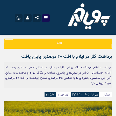
نام کاربری یا نشانی ایمیل
اینستاگرام
تلگرام
سروش
ایتا
برداشت کلزا در ایلام با افت ۴۰ درصدی پایان یافت
رمز عبور
آپارات
اپلیکیشن
پویاخبر - ایلام -برداشت دانه روغنی کلزا در حالی در استان ایلام به پایان رسید که
ادامه خشکسالی، تأخیر در بارش‌های پاییزی، سیلاب و تگرگ بهاره و محدودیت منابع
آبی این محصول راهبردی را با کاهش ۳۵ درصدی سطح زیرکشت و افت ۴۰ درصدی
مرا به خاطر بسپار
تولید روبه‌رو کرد.
انتشار :
تیر ۱۶, ۱۴۰۵ - 23:43
کد خبر :
42567