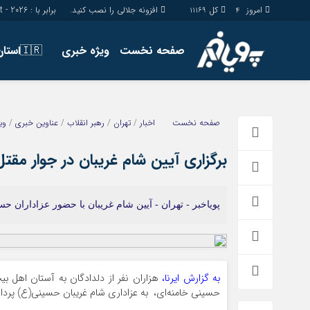
امروز
کل
افزونه جلالی را نصب کنید.
برابر با : Friday - 7 - August - 2026
11169
4
صفحه نخست
ویژه خبری
🇮🇷استان ها
اخبار
چند رسانه
جامعه
گالری فیلم
صفحه نخست
اخبار
/
تهران
/
رهبر انقلاب
/
عناوین خبری
/
وی
اقتصاد
گالری عکس
برگزاری آیین شام غریبان در جوار مقتل
سیاسی
حساب مشتری
فرهنگ
پویاخبر - تهران - آیین شام غریبان با حضور عزاداران حس
به گزارش ایرنا،
هزاران نفر از دلدادگان به آستان اهل ب
حسینی خامنه‌ای، ‌ به عزاداری شام غریبان حسینی(ع) پردا