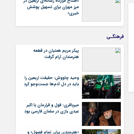
«افتتاح قرارگاه رسانه‌ای اربعین در
مرز مهران برای تسهیل پوشش
خبری»
فرهنگـی
پیکر مریم همتیان در قطعه
هنرمندان آرام گرفت
وحید چاووش: حقیقت اربعین را
باید در دل آدم‌ها جست‌وجو کرد
میرباقری: قول و قرارمان با اکبر
عبدی بازی در سلمان فارسی بود
«هنرمندی برای تمام فصول» و