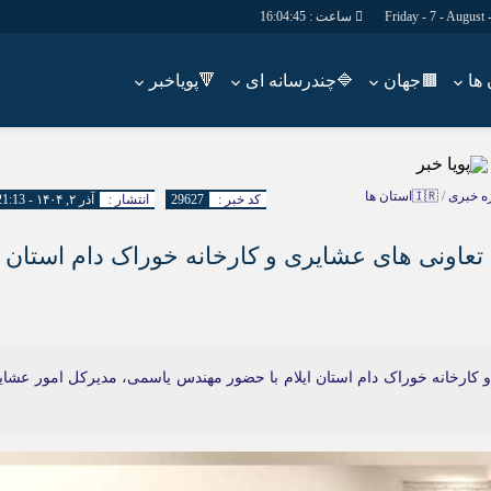
ساعت :
16:04:46
🟫جهان
🔷چندرسانه ای
🔻پویاخبر
دسترسی سریع
پیوندها
شناسنامه/تماس با ما
گروه اجتماعی
ه خبری
/
🇮🇷استان ها
کد خبر :
29627
انتشار :
آذر ۲, ۱۴۰۴ - 21:13
پیوندهای سایت
گروه اقتصاد
سبد خريد
گروه سیاسی
تعاونی های عشایری و کارخانه خوراک دام استان
برگه دو ستونه
گروه فرهنگ
 و کارخانه خوراک دام استان ایلام با حضور مهندس یاسمی، مدیرکل امور عشای