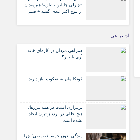
«چارلی چاپلین ناطق»/ هنرمندان
از نبوغ اکبر عبدی گفتند + فیلم
اجـتماعی
همراهی مردان در کارهای خانه
آری یا خیر؟
کودکانمان به سکوت نیاز دارند
برقراری امنیت در همه مرزها/
هیچ‌ خللی در تردد زائران ایجاد
نشده است
زندگی بدون حریم خصوصی؛ چرا