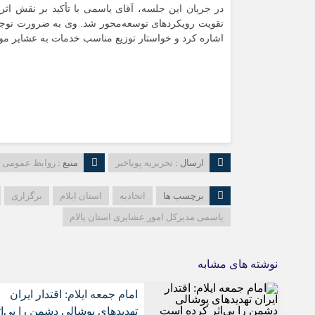
در جریان این جلسه، آقای
یاسمی
با تأکید بر نقش اثر
تقویت رویکردهای توسعه‌محور شد. وی به ضرورت توجه
اشاره کرد و خواستار توزیع مناسب خدمات به عشایر مو
ارسال :
تحریریه پویاخبر
منبع :
روابط عمومی
برچسب ها
اتحادیه
استان ایلام
برگزاری
یاسمی مدیرکل امور عشایری استان یالام
نوشته های مشابه
امام جمعه ایلام: اقتدار ایران
تهدیدهای پوشالی دشمن را بی‌اث