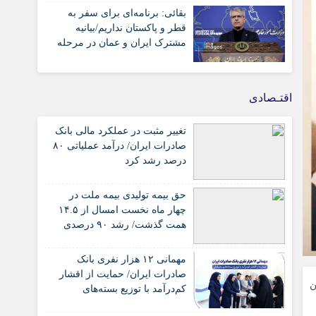
بقائی: برنامه‌ای برای سفر به
قطر و پاکستان نداریم/بیانیه
مشترک ایران و عمان در مرحله
تدوین
اقتـصادی
تغییر مثبت در عملکرد مالی بانک
صادرات ایران/ درآمد عملیاتی ۸۰
درصد رشد کرد
حق بیمه تولیدی بیمه ملت در
چهار ماه نخست امسال از ۱۴.۵
همت گذشت/ رشد ۹۰ درصدی
نسبت به مدت مشابه سال
گذشته
مهمانی ۱۲ هزار نفری بانک
صادرات ایران/ حمایت از اقشار
ن
کم‌درآمد با توزیع بسته‌های
معیشتی