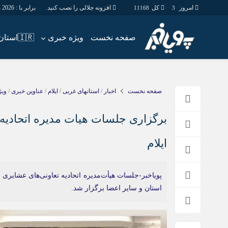
امروز
کل
افزونه جلالی را نصب کنید.
برابر با : Friday - 7 - August - 2026
11168
3
صفحه نخست
ویژه خبری
🇮🇷استان ها
اخبار
چند رسانه
جامعه
گالری فیلم
صفحه نخست
اخبار
/
استانهای غربی
/
ایلام
/
عناوین خبری
/
ویژ
اقتصاد
گالری عکس
سیاسی
حساب مشتری
برگزاری جلسات هیات مدیره اتحادیه 
فرهنگ
ایلام
پویاخبر-جلسات هیأت‌مدیره اتحادیه تعاونی‌های عشایری
استان و سایر اعضا برگزار شد.