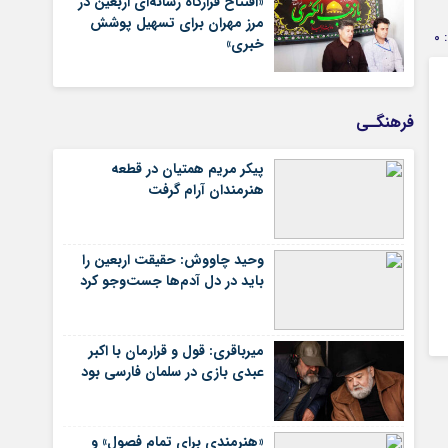
«افتتاح قرارگاه رسانه‌ای اربعین در
مرز مهران برای تسهیل پوشش
0
خبری»
فرهنگـی
پیکر مریم همتیان در قطعه
هنرمندان آرام گرفت
وحید چاووش: حقیقت اربعین را
باید در دل آدم‌ها جست‌وجو کرد
میرباقری: قول و قرارمان با اکبر
عبدی بازی در سلمان فارسی بود
«هنرمندی برای تمام فصول» و