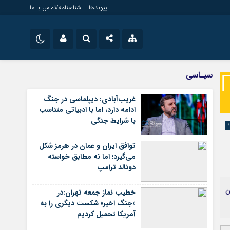
پیوندها
شناسنامه/تماس با ما
ویژه خبری
نام کاربری یا نشانی ایمیل
اینستاگرام
سیـاسی
جامعه
تلگرام
غریب‌آبادی: دیپلماسی در جنگ
اقتصاد
ادامه دارد، اما با ادبیاتی متناسب
رمز عبور
سروش
سیاسی
با شرایط جنگی
فرهنگ
ایتا
توافق ایران و عمان در هرمز شکل
مرا به خاطر بسپار
آپارات
می‌گیرد؛ اما نه مطابق خواسته
دونالد ترامپ
اپلیکیشن
ن
خطیب نماز جمعه تهران:در
«جنگ اخیر» شکست دیگری را به
آمریکا تحمیل کردیم