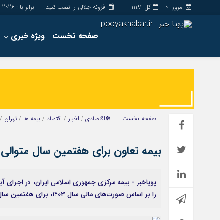
امروز
کل
افزونه جلالی را نصب کنید.
برابر با : Saturday - 8 - August - 2026
11181
0
صفحه نخست
ویژه خبری
اخبار
چند رسانه
جامعه
گالری فیلم
اقتصاد
گالری عکس
سیاسی
حساب مشتری
صفحه نخست
❇اقتصادی
/
اخبار
/
اقتصاد
/
بیمه ها
/
تهران
/
فرهنگ
بیمه تعاون برای هفتمین سال متوالی
پویاخبر - بیمه مرکزی جمهوری اسلامی ایران، در اجرای آ
را بر اساس صورت‌های مالی سال ۱۴۰۳، برای هفتمین سال پیاپی در سطح یک توانگری مالی ارزیابی کرد.