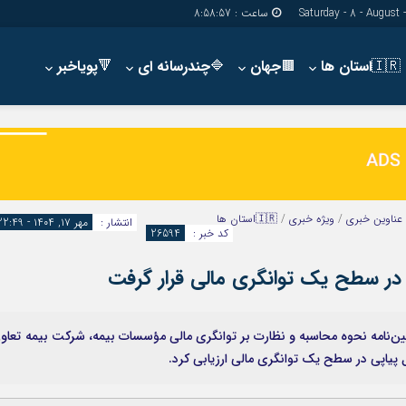
ساعت :
8:58:58
🇮🇷استان ها
🟫جهان
🔷چندرسانه ای
🔻پویاخبر
دسترسی سریع
پیوندها
شناسنامه/تماس با ما
گروه اجتماعی
پیوندهای سایت
گروه اقتصاد
سبد خريد
گروه سیاسی
عناوین خبری
/
ویژه خبری
/
🇮🇷استان ها
انتشار :
مهر ۱۷, ۱۴۰۴ - 22:49
برگه دو ستونه
گروه فرهنگ
کد خبر :
26594
 در سطح یک توانگری مالی قرار گرفت
یین‌نامه نحوه محاسبه و نظارت بر توانگری مالی مؤسسات بیمه، شرکت بیمه تعاو