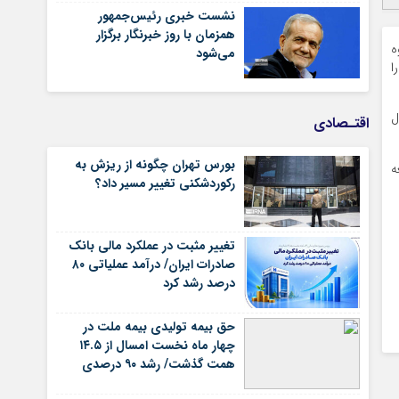
نشست خبری رئیس‌جمهور
همزمان با روز خبرنگار برگزار
مه نحوه
می‌شود
ا
ال
اقتـصادی
بورس تهران چگونه از ریزش به
ه
رکوردشکنی تغییر مسیر داد؟
تغییر مثبت در عملکرد مالی بانک
صادرات ایران/ درآمد عملیاتی ۸۰
درصد رشد کرد
حق بیمه تولیدی بیمه ملت در
چهار ماه نخست امسال از ۱۴.۵
همت گذشت/ رشد ۹۰ درصدی
نسبت به مدت مشابه سال