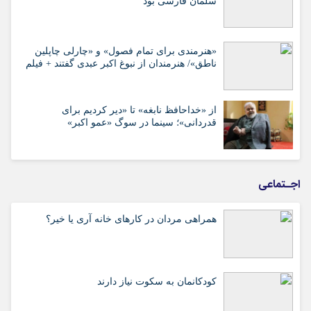
سلمان فارسی بود
«هنرمندی برای تمام فصول» و «چارلی چاپلین
ناطق»/ هنرمندان از نبوغ اکبر عبدی گفتند + فیلم
از «خداحافظ نابغه» تا «دیر کردیم برای
قدردانی»؛ سینما در سوگ «عمو اکبر»
اجـتماعی
همراهی مردان در کارهای خانه آری یا خیر؟
کودکانمان به سکوت نیاز دارند