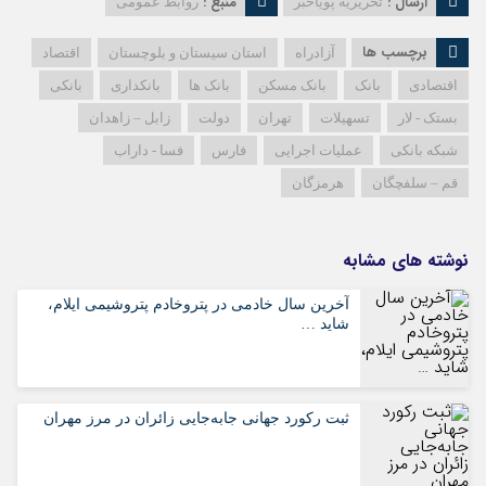
ارسال :
منبع :
تحریریه پویاخبر
روابط عمومی
برچسب ها
آزادراه
استان سیستان و بلوچستان
اقتصاد
اقتصادی
بانک
بانک مسکن
بانک ها
بانکداری
بانکی
بستک - لار
تسهیلات
تهران
دولت
زابل – زاهدان
شبکه بانکی
عملیات اجرایی
فارس
فسا - داراب
قم – سلفچگان
هرمزگان
نوشته های مشابه
آخرین سال خادمی در پتروخادم پتروشیمی ایلام،
شاید …
ثبت رکورد جهانی جابه‌جایی زائران در مرز مهران