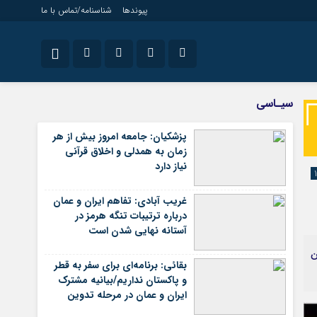
پیوندها
شناسنامه/تماس با ما
ویژه خبری
نام کاربری یا نشانی ایمیل
اینستاگرام
سیـاسی
جامعه
تلگرام
پزشکیان: جامعه امروز بیش از هر
اقتصاد
زمان به همدلی و اخلاق قرآنی
رمز عبور
سروش
سیاسی
نیاز دارد
فرهنگ
ایتا
غریب آبادی: تفاهم ایران و عمان
مرا به خاطر بسپار
آپارات
درباره ترتیبات تنگه هرمز در
آستانه نهایی شدن است
اپلیکیشن
ن
بقائی: برنامه‌ای برای سفر به قطر
و پاکستان نداریم/بیانیه مشترک
ایران و عمان در مرحله تدوین