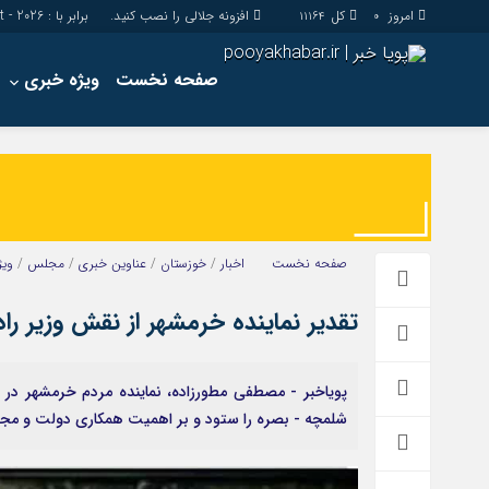
امروز
کل
افزونه جلالی را نصب کنید.
برابر با : Friday - 7 - August - 2026
11164
0
صفحه نخست
ویژه خبری
اخبار
چند رسانه
جامعه
گالری فیلم
اقتصاد
گالری عکس
سیاسی
حساب مشتری
صفحه نخست
اخبار
/
خوزستان
/
عناوین خبری
/
مجلس
/
ویژ
فرهنگ
تقدیر نماینده خرمشهر از نقش وزیر راه
پویاخبر - مصطفی مطورزاده، نماینده مردم خرمشهر در
شلمچه - بصره را ستود و بر اهمیت همکاری دولت و مجل