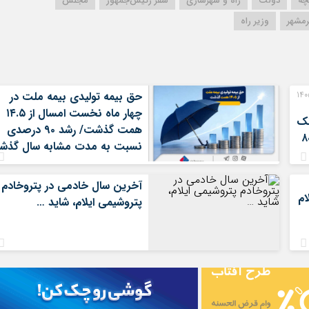
چه
دولت
راه و شهرسازی
سفر رئیس‌جمهور
مجلس
رمشهر
وزیر راه
رت‌های مالی 3 ماهه نخست 1405
حق بیمه تولیدی بیمه ملت در
چهار ماه نخست امسال از ۱۴.۵
نک
همت گذشت/ رشد ۹۰ درصدی
ران/ درآمد عملیاتی ۸۰
نسبت به مدت مشابه سال گذشت
آخرین سال خادمی در پتروخادم
ام
پتروشیمی ایلام، شاید …