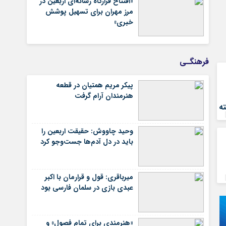
«افتتاح قرارگاه رسانه‌ای اربعین در
مرز مهران برای تسهیل پوشش
خبری»
فرهنگـی
پیکر مریم همتیان در قطعه
هنرمندان آرام گرفت
ه
وحید چاووش: حقیقت اربعین را
باید در دل آدم‌ها جست‌وجو کرد
میرباقری: قول و قرارمان با اکبر
عبدی بازی در سلمان فارسی بود
«هنرمندی برای تمام فصول» و