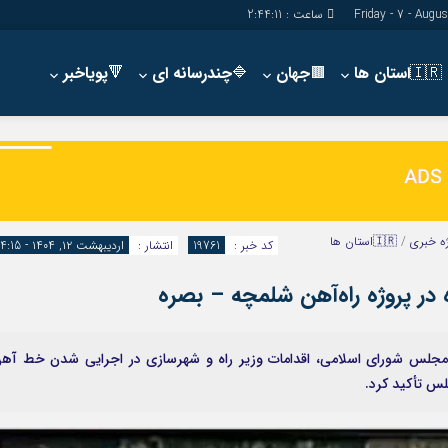
ساعت :
2:44:12
🇮🇷استان ها
🟫جهان
🔷چندرسانه ای
🔻پویاخبر
دسترسی سریع
پیوندها
شناسنامه/تماس با ما
گروه اجتماعی
پیوندهای سایت
گروه اقتصاد
سبد خريد
گروه سیاسی
ه خبری
/
🇮🇷استان ها
کد خبر :
19761
انتشار :
اردیبهشت ۱۲, ۱۴۰۴ - 14:15
برگه دو ستونه
گروه فرهنگ
 در پروژه راه‌آهن شلمچه – بصره
 مجلس شورای اسلامی، اقدامات وزیر راه و شهرسازی در اجرایی شدن خط آه
س تأکید کرد.