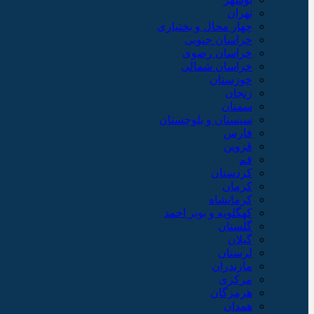
تهران
چهار محال و بختیاری
خراسان جنوبی
خراسان رضوی
خراسان شمالی
خوزستان
زنجان
سمنان
سیستان و بلوچستان
فارس
قزوین
قم
کردستان
کرمان
کرمانشاه
کهگلویه و بویر احمد
گلستان
گیلان
لرستان
مازندران
مرکزی
هرمزگان
همدان