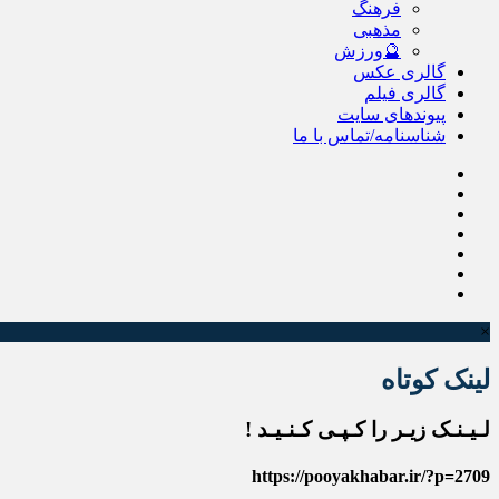
فرهنگ
مذهبی
🔮ورزش
گالری عکس
گالری فیلم
پیوندهای سایت
شناسنامه/تماس با ما
×
لینک کوتاه
لـیـنـک زیـر را کـپـی کـنـیـد !
https://pooyakhabar.ir/?p=2709