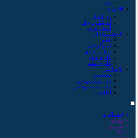
یزد
🟫جهان
بین الملل
آمریکا و اروپاه
آسیای غربی
🔷چندرسانه ای
فیلم
اینفوگرافیک
تصاویر خبری
گالری فیلم
گالری عکس
🔻پویاخبر
یادداشت
پیام تبریک پویاخبر
پیام تسلیت پویاخبر
اطلاعیه
اینستاگرام
تلگرام
سروش
ایتا
آپارات