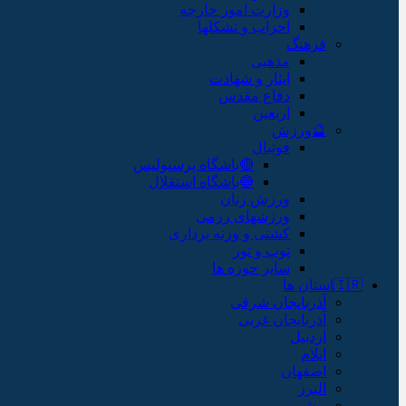
وزارت امور خارجه
احزاب و تشکلها
فرهنگ
مذهبی
ایثار و شهادت
دفاع مقدس
اربعین
🔮ورزش
فوتبال
🔴باشگاه پرسپولیس
🔵باشگاه استقلال
ورزش زنان
ورزشهای رزمی
کشتی و وزنه برداری
توپ و تور
سایر حوزه ها
🇮🇷استان ها
آذربایجان شرقی
آذربایجان غربی
اردبیل
ایلام
اصفهان
البرز
بوشهر