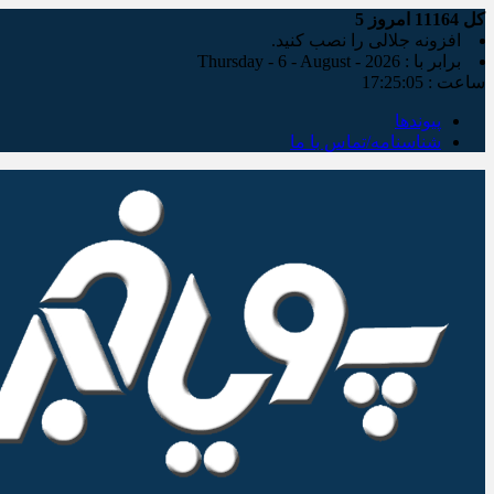
کل
11164
امروز
5
افزونه جلالی را نصب کنید.
برابر با : Thursday - 6 - August - 2026
ساعت :
17:25:06
پیوندها
شناسنامه/تماس با ما