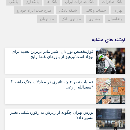
بانک صادرات
بانک صادرات ایران
بانک ها
بانکداری
بانکی
تهران
حساب وکالتی
شبکه بانکی
طرح جدید ایران‌خودرو
متقاضیان
مشتری
مشتری بانک
مشتریان
نوشته های مشابه
فوق‌تخصص نوزادان: شیر مادر برترین تغذیه برای
نوزاد است/پرهیز از باورهای غلط رایج
عملیات نصر ۲ چه تاثیری در معادلات جنگ داشت؟
*سعدالله زارعی
بورس تهران چگونه از ریزش به رکوردشکنی تغییر
مسیر داد؟