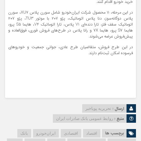
خرید خودرو اقدام کنند.
در این مرحله، ۱۱ محصول شرکت ایران‌خودرو شامل سورن پلاس XU7، سورن
پلاس دوگانه‌سوز، دنا پلاس اتوماتیک، پژو ۲۰۷ با موتور TU3، پژو ۲۰۷
اتوماتیک سقف فلز، تارا دنده‌ای V1 پلاس، تارا اتوماتیک V4، هایما S5 پرو،
هایما S7 پرو، هایما 7X و رانا پلاس در طرح‌های فروش فوری، فوق‌العاده و
پیش‌فروش عرضه می‌شوند.
در این طرح فروش، متقاضیان طرح عادی، جوانی جمعیت و خودروهای
فرسوده امکان ثبت‌نام دارند.
ارسال :
تحریریه پویاخبر
منبع :
روابط عمومی بانک صادرات ایران
برچسب ها
اقتصاد
اقتصادی
ایران‌خودرو
بانک