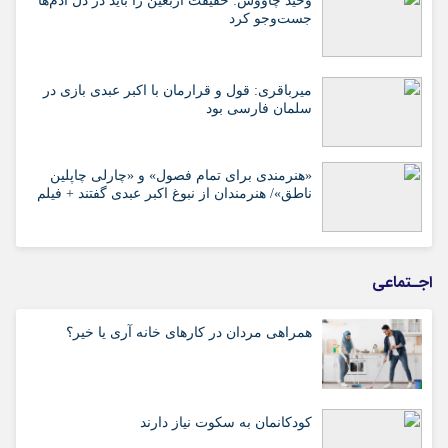
وحید چاووش: حقیقت اربعین را باید در دل آدم‌ها
جست‌وجو کرد
میرباقری: قول و قرارمان با اکبر عبدی بازی در
سلمان فارسی بود
«هنرمندی برای تمام فصول» و «چارلی چاپلین
ناطق»/ هنرمندان از نبوغ اکبر عبدی گفتند + فیلم
اجـتماعی
همراهی مردان در کارهای خانه آری یا خیر؟
کودکانمان به سکوت نیاز دارند