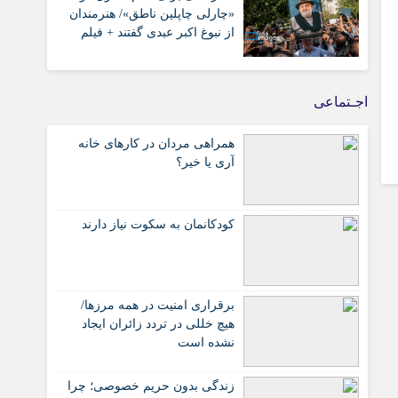
«چارلی چاپلین ناطق»/ هنرمندان
از نبوغ اکبر عبدی گفتند + فیلم
اجـتماعی
همراهی مردان در کارهای خانه
آری یا خیر؟
کودکانمان به سکوت نیاز دارند
برقراری امنیت در همه مرزها/
هیچ‌ خللی در تردد زائران ایجاد
نشده است
زندگی بدون حریم خصوصی؛ چرا