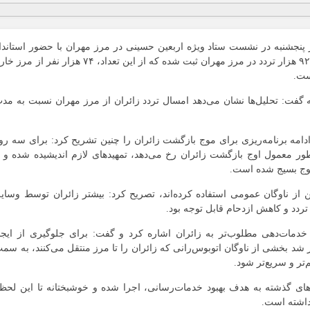
نجشنبه در نشست ستاد ویژه اربعین حسینی در مرز مهران با حضور استاندا
اظهار کرد که از ابتدای محرم تا امروز ساعت ۱۲ ظهر، ۹۲ هزار تردد در مرز مهران ثبت شده که از این تعداد، ۷۴ هزار نفر از 
ست.
 گفت: تحلیل‌ها نشان می‌دهد امسال تردد زائران از مرز مهران نسبت به مد
ادامه برنامه‌ریزی برای موج بازگشت زائران را چنین تشریح کرد: برای سه رو
 طور معمول اوج بازگشت زائران رخ می‌دهد، تمهیدهای لازم اندیشیده شده و ب
موج بسیج شده است.
مسال ۲۸ درصد زائران اربعین از ناوگان عمومی استفاده کرده‌اند، تصریح کرد: بیشتر زائران توسط وسای
تردد و کاهش ازدحام قابل توجه بود.
ی خدمات‌دهی مطلوب‌تر به زائران اشاره کرد و گفت: برای جلوگیری از ایجا
ر شد بخشی از ناوگان اتوبوس‌رانی که زائران را تا مرز منتقل می‌کنند، به سم
تر و سریع‌تر شود.
های گذشته به هدف بهبود خدمات‌رسانی، اجرا شده و خوشبختانه تا این لحظ
داشته است.