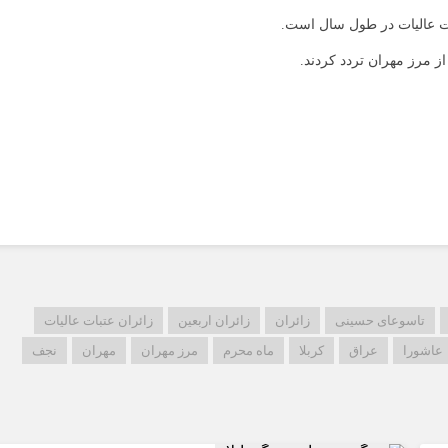
ات عالیات در طول سال است.
تاسوعای حسینی
زائران
زائران اربعین
زائران عتبات عالیات
عاشورا
عراق
کربلا
ماه محرم
مرز مهران
مهران
نجف