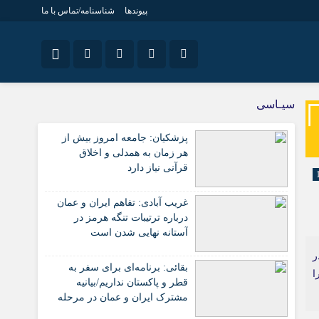
پیوندها
شناسنامه/تماس با ما
نام کاربری یا نشانی ایمیل
ویژه خبری
اینستاگرام
سیـاسی
جامعه
تلگرام
پزشکیان: جامعه امروز بیش از
اقتصاد
رمز عبور
هر زمان به همدلی و اخلاق
سروش
سیاسی
قرآنی نیاز دارد
فرهنگ
ایتا
غریب آبادی: تفاهم ایران و عمان
مرا به خاطر بسپار
آپارات
درباره ترتیبات تنگه هرمز در
آستانه نهایی شدن است
اپلیکیشن
 در
بقائی: برنامه‌ای برای سفر به
ا
قطر و پاکستان نداریم/بیانیه
مشترک ایران و عمان در مرحله
تدوین