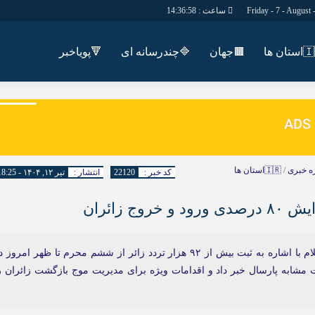
ساعت :
14:36:59
تان ها
🟫جهان
🔷چندرسانه ای
🔻پویاخبر
دسترسی سریع
پیوندها
شناسنامه/تماس با ما
گروه اجتماعی
پیوندهای سایت
گروه اقتصاد
سبد خريد
گروه سیاسی
ه خبری
/
🇮🇷استان ها
کد خبر :
22120
انتشار :
تیر ۱۲, ۱۴۰۴ - 18:25
برگه دو ستونه
گروه فرهنگ
ایلام - مدیرکل راهداری و حمل و نقل جاده‌ای استان ایلام با اشاره به ثبت بیش از ۹۲ هزار تردد زائر از ششم محرم تا ظهر امروز
ر سنجش با مدت مشابه پارسال خبر داد و اقدامات ویژه برای مدیریت موج بازگشت زائران ر