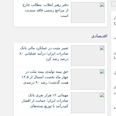
دفتر رهبر انقلاب: مطالب خارج
از مراجع رسمی فاقد سندیت
است
ر
مرز خارج
اقتـصادی
ت
تغییر مثبت در عملکرد مالی بانک
ز
صادرات ایران/ درآمد عملیاتی ۸۰
ا
درصد رشد کرد
حق بیمه تولیدی بیمه ملت در
ل
چهار ماه نخست امسال از ۱۴.۵
همت گذشت/ رشد ۹۰ درصدی
د
نسبت به مدت مشابه سال
ت
گذشته
مهمانی ۱۲ هزار نفری بانک
صادرات ایران/ حمایت از اقشار
کم‌درآمد با توزیع بسته‌های
ه
معیشتی