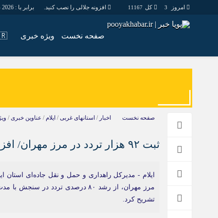
امروز
کل
افزونه جلالی را نصب کنید.
برابر با : Friday - 7 - August - 2026
11167
3
صفحه نخست
ویژه خبری
🇮🇷اس
اخبار
چند رسانه
جامعه
گالری فیلم
اقتصاد
گالری عکس
سیاسی
حساب مشتری
صفحه نخست
اخبار
/
استانهای غربی
/
ایلام
/
عناوین خبری
/
ویژ
فرهنگ
ثبت ۹۲ هزار تردد در مرز مهران/ افزایش ۸۰ درصدی ورود و خروج زائران
مرز مهران، از رشد ۸۰ درصدی تردد د
تشریح کرد.