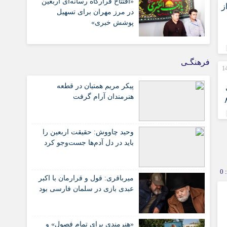
«افتتاح قرارگاه رسانه‌ای اربعین
ز
در مرز مهران برای تسهیل
پوشش خبری»
فرهنگـی
 ماهه نخست 1405
پیکر مریم همتیان در قطعه
هنرمندان آرام گرفت
لیاتی ۸۰
وحید چاووش: حقیقت اربعین را
باید در دل آدم‌ها جست‌وجو کرد
0
میرباقری: قول و قرارمان با اکبر
عبدی بازی در سلمان فارسی بود
«هنرمندی برای تمام فصول» و