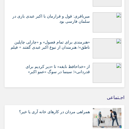
میرباقری: قول و قرارمان با اکبر عبدی بازی در
سلمان فارسی بود
«هنرمندی برای تمام فصول» و «چارلی چاپلین
ناطق»/ هنرمندان از نبوغ اکبر عبدی گفتند + فیلم
از «خداحافظ نابغه» تا «دیر کردیم برای
قدردانی»؛ سینما در سوگ «عمو اکبر»
اجـتماعی
همراهی مردان در کارهای خانه آری یا خیر؟