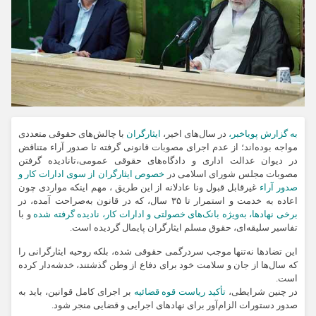
به گزارش پویاخبر،
در سال‌های اخیر،
ایثارگران
با چالش‌های حقوقی متعددی
مواجه بوده‌اند؛ از عدم اجرای مصوبات قانونی گرفته تا صدور آراء متناقض
در دیوان عدالت اداری و دادگاه‌های حقوقی عمومی،تانادیده گرفتن
مصوبات مجلس شورای اسلامی در
خصوص ایثارگران از سوی ادارات کار و
صدور آراء
غیرقابل قبول ونا عادلانه از این طریق ، مهم اینکه مواردی چون
اعاده به خدمت و استمرار تا ۳۵ سال، که در قانون به‌صراحت آمده، در
برخی نهادها، به‌ویژه بانک‌های خصولتی و ادارات کار، نادیده گرفته شده
و با
تفاسیر سلیقه‌ای، حقوق مسلم ایثارگران پایمال گردیده است.
این تضادها نه‌تنها موجب سردرگمی حقوقی شده، بلکه روحیه ایثارگرانی را
که سال‌ها از جان و سلامت خود برای دفاع از وطن گذشتند، خدشه‌دار کرده
است.
در چنین شرایطی،
تأکید ریاست قوه قضائیه
بر اجرای کامل قوانین، باید به
صدور دستورات الزام‌آور برای نهادهای اجرایی و قضایی منجر شود.