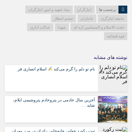
برچسب ها
ایثارگران
بنیاد شهید و امور ایثارگران
جامعه ایثارگری
جانبازان
چشم انتظار
حجت الاسلام و المسلمین اژه ای
شهدا
عدالت اداری
قوه قضائیه
نوشته های مشابه
نام تو دلم را گرم می‌کند
اسلام انصاری فر
آخرین سال خادمی در پتروخادم پتروشیمی ایلام،
شاید …
ثبت رکورد جهانی جابه‌جایی زائران در مرز مهران