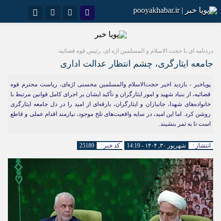
نام کاربری یا نشانی ایمیل
اینستاگرام
تلگرام
دردنامه ای با حجت الاسلام و المسلمین اژه ای، رئیس قوه قضائیه:
سروش
ایتا
جامعه ایثارگری، چشم انتظار عدالت اداری
رمز عبور
آپارات
اپلیکیشن
پویاخبر - بازدید اخیر حجت‌الاسلام والمسلمین محسنی اژه‌ای، ریاست محترم قوه
قضائیه، از بنیاد شهید و امور ایثارگران و تأکید ایشان بر اجرای کامل قوانین مرتبط با
خانواده‌های شهدا، جانبازان و ایثارگران، بارقه‌ای از امید را در دل جامعه ایثارگری
مرا به خاطر بسپار
روشن کرد. اما این امید، در سایه واقعیت‌های تلخ موجود، نیازمند اقدام عملی و قاطع
است تا به ثمر بنشیند.
انتشار :
شهریور ۳۰, ۱۴۰۴ - 14:19
کد خبر :
25189