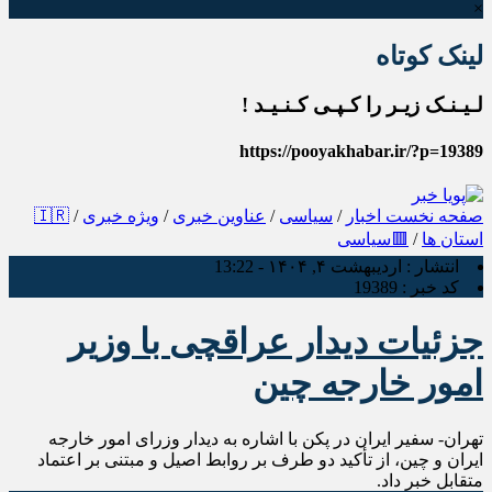
×
لینک کوتاه
لـیـنـک زیـر را کـپـی کـنـیـد !
https://pooyakhabar.ir/?p=19389
صفحه نخست
اخبار
/
سیاسی
/
عناوین خبری
/
ویژه خبری
/
🇮🇷
استان ها
/
🟥سیاسی
انتشار :
اردیبهشت ۴, ۱۴۰۴ - 13:22
کد خبر :
19389
جزئیات دیدار عراقچی با وزیر
امور خارجه چین
تهران- سفیر ایران در پکن با اشاره به دیدار وزرای امور خارجه
ایران و چین، از تأکید دو طرف بر روابط اصیل و مبتنی بر اعتماد
متقابل خبر داد.