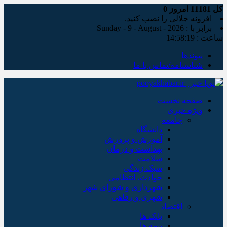
کل
11181
امروز
0
افزونه جلالی را نصب کنید.
برابر با : Sunday - 9 - August - 2026
ساعت :
14:58:20
پیوندها
شناسنامه/تماس با ما
صفحه نخست
ویژه خبری
جامعه
دانشگاه
آموزش و پرورش
بهداشت و درمان
سلامت
سبک زندگی
حوادث، انتظامی
شهرداری و شورای شهر
شهری و رفاهی
اقتصاد
بانک ها
بیمه ها