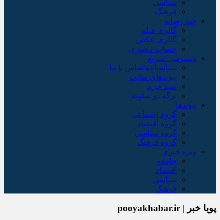
سیاسی
فرهنگ
چند رسانه
گالری فیلم
گالری عکس
حساب مشتری
دسترسی سریع
شناسنامه/تماس با ما
پیوندهای سایت
سبد خريد
برگه دو ستونه
پیوندها
گروه اجتماعی
گروه اقتصاد
گروه سیاسی
گروه فرهنگ
ویژه خبری
جامعه
اقتصاد
سیاسی
فرهنگ
پویا خبر | pooyakhabar.ir