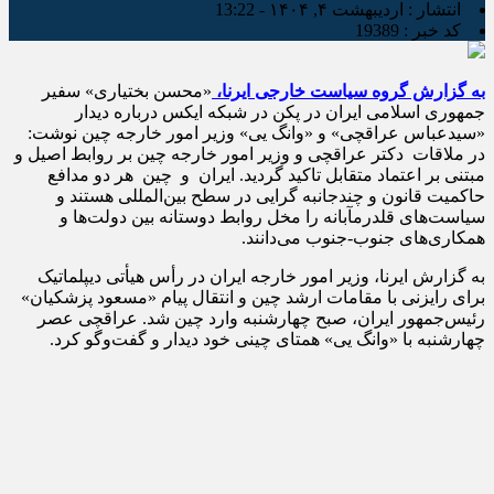
انتشار :
اردیبهشت ۴, ۱۴۰۴ - 13:22
کد خبر :
19389
به گزارش گروه سیاست خارجی ایرنا،
«محسن بختیاری» سفیر
جمهوری اسلامی ایران در پکن در شبکه ایکس درباره دیدار
«سیدعباس عراقچی» و «وانگ یی» وزیر امور خارجه چین نوشت:
در ملاقات ⁦دکتر عراقچی ⁩ و وزیر امور خارجه چین بر روابط اصیل و
مبتنی بر اعتماد متقابل تاکید گردید. ایران ⁩ و ⁧ چین ⁩ هر دو مدافع
حاکمیت قانون و چندجانبه گرایی در سطح بین‌المللی هستند و
سیاست‌های قلدرمآبانه را مخل روابط دوستانه بین دولت‌ها و
همکاری‌های جنوب-جنوب می‌دانند.
به گزارش ایرنا، وزیر امور خارجه ایران در رأس هیأتی دیپلماتیک
برای رایزنی با مقامات ارشد چین و انتقال پیام «مسعود پزشکیان»
رئیس‌جمهور ایران، صبح چهارشنبه وارد چین شد. عراقچی عصر
چهارشنبه با «وانگ یی» همتای چینی خود دیدار و گفت‌وگو کرد.