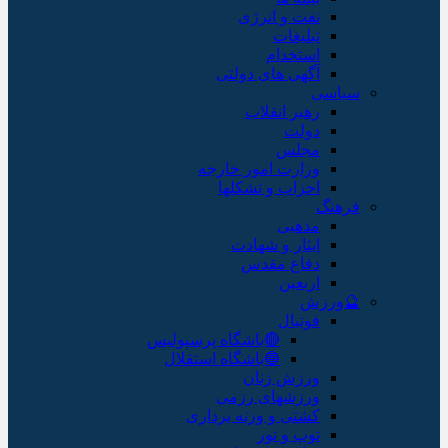
نفت و انرژی
تبلیغات
استخدام
آگهی های دولتی
سیاسی
رهبر انقلاب
دولت
مجلس
وزارت امور خارجه
احزاب و تشکلها
فرهنگ
مذهبی
ایثار و شهادت
دفاع مقدس
اربعین
🔮ورزش
فوتبال
🔴باشگاه پرسپولیس
🔵باشگاه استقلال
ورزش زنان
ورزشهای رزمی
کشتی و وزنه برداری
توپ و تور