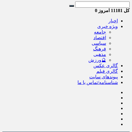
کل
11181
امروز
0
اخبار
ویژه خبری
جامعه
اقتصاد
سیاسی
فرهنگ
مذهبی
🔮ورزش
گالری عکس
گالری فیلم
پیوندهای سایت
شناسنامه/تماس با ما