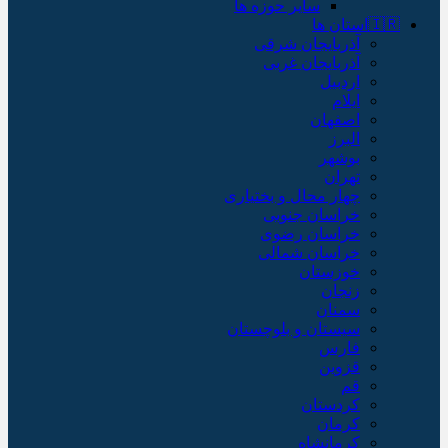
سایر حوزه ها
🇮🇷استان ها
آذربایجان شرقی
آذربایجان غربی
اردبیل
ایلام
اصفهان
البرز
بوشهر
تهران
چهار محال و بختیاری
خراسان جنوبی
خراسان رضوی
خراسان شمالی
خوزستان
زنجان
سمنان
سیستان و بلوچستان
فارس
قزوین
قم
کردستان
کرمان
کرمانشاه