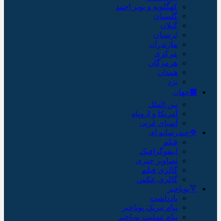
کهگلویه و بویر احمد
گلستان
گیلان
لرستان
مازندران
مرکزی
هرمزگان
همدان
یزد
🟫جهان
بین الملل
آمریکا و اروپاه
آسیای غربی
🔷چندرسانه ای
فیلم
اینفوگرافیک
تصاویر خبری
گالری فیلم
گالری عکس
🔻پویاخبر
یادداشت
پیام تبریک پویاخبر
پیام تسلیت پویاخبر