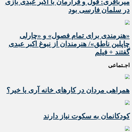
میرباقری: قول و قرارمان با اکبر عبدی بازی
در سلمان فارسی بود
«هنرمندی برای تمام فصول» و «چارلی
چاپلین ناطق»/ هنرمندان از نبوغ اکبر عبدی
گفتند + فیلم
اجـتماعی
همراهی مردان در کارهای خانه آری یا خیر؟
کودکانمان به سکوت نیاز دارند