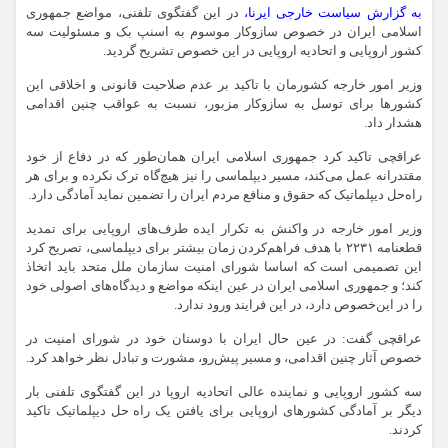
به گزارش سیاست خارجی ایرنا،
در این گفتگوی تلفنی، مواضع جمهوری
اسلامی ایران در خصوص سازوکار موسوم به اسنپ بک و مسئولیت‌ سه
کشور اروپایی و اتحادیه اروپایی در این خصوص تشریح گردید.
وزیر امور خارجه کشورمان با تاکید بر عدم صلاحیت قانونی و اخلاقی این
کشورها برای توسل به سازوکار مزبور، نسبت به عواقب چنین اقدامی
هشدار داد.
عراقچی تاکید کرد جمهوری اسلامی ایران همان‌طور که در دفاع از خود
مقتدرانه عمل می‌کند، مسیر دیپلماسی را نیز هیچ‌گاه ترک نکرده و برای هر
راه‌حل دیپلماتیک که حقوق و منافع مردم ایران را تضمین نماید آمادگی دارد.
وزیر امور خارجه در واکنش به تکرار ایده طرف‌های اروپایی برای تمدید
قطعنامه ۲۲۳۱ با هدف فراهم‌کردن زمان بیشتر برای دیپلماسی، تصریح کرد
این تصمیمی است که اساسا شورای امنیت سازمان ملل متحد باید اتخاذ
کند؛ و جمهوری اسلامی ایران در عین اینکه مواضع و دیدگاه‌های اصولی خود
را در این‌خصوص دارد، در این فرایند ورود ندارد.
عراقچی گفت: در عین حال ایران با دوستان خود در شورای امنیت در
خصوص آثار چنین اقدامی، و مسیر پیش‌رو، مشورت و تبادل نظر خواهد کرد.
سه کشور اروپایی و نماینده عالی اتحادیه اروپا در این گفتگوی تلفنی بار
دیگر بر آمادگی کشورهای اروپایی برای یافتن یک راه حل دیپلماتیک تاکید
کردند.