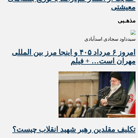
معیشتی
مذهـبی
سیدداود سجادی اسدآبادی
امروز ۶ مرداد ۴۰۵ و اینجا مرز بین المللی
مهران است… + فیلم
تکلیف مقلدین رهبر شهید انقلاب چیست؟