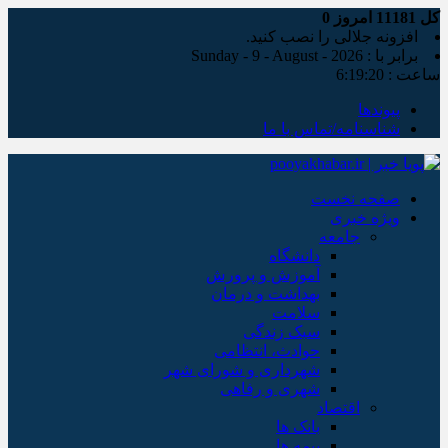
کل
11181
امروز
0
افزونه جلالی را نصب کنید.
برابر با : Sunday - 9 - August - 2026
ساعت :
6:19:21
پیوندها
شناسنامه/تماس با ما
صفحه نخست
ویژه خبری
جامعه
دانشگاه
آموزش و پرورش
بهداشت و درمان
سلامت
سبک زندگی
حوادث، انتظامی
شهرداری و شورای شهر
شهری و رفاهی
اقتصاد
بانک ها
بیمه ها