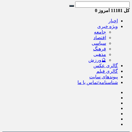
کل
11181
امروز
0
اخبار
ویژه خبری
جامعه
اقتصاد
سیاسی
فرهنگ
مذهبی
🔮ورزش
گالری عکس
گالری فیلم
پیوندهای سایت
شناسنامه/تماس با ما