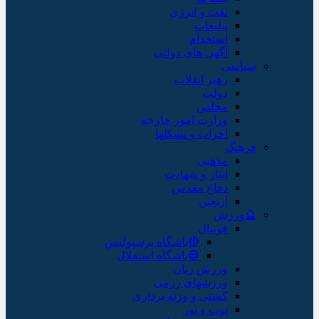
نفت و انرژی
تبلیغات
استخدام
آگهی های دولتی
سیاسی
رهبر انقلاب
دولت
مجلس
وزارت امور خارجه
احزاب و تشکلها
فرهنگ
مذهبی
ایثار و شهادت
دفاع مقدس
اربعین
🔮ورزش
فوتبال
🔴باشگاه پرسپولیس
🔵باشگاه استقلال
ورزش زنان
ورزشهای رزمی
کشتی و وزنه برداری
توپ و تور