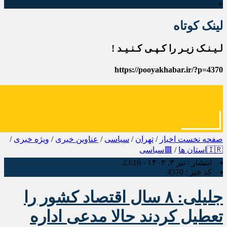
×
لینک کوتاه
لـیـنـک زیـر را کـپـی کـنـیـد !
https://pooyakhabar.ir/?p=4370
صفحه نخست
اخبار
/
تهران
/
سیاسی
/
عناوین خبری
/
ویژه خبری
/
🇮🇷استان ها
/
🟥سیاسی
انتشار :
تیر ۳, ۱۴۰۳ - 23:16
کد خبر :
4370
جلیلی: ۸ سال اقتصاد کشور را
تعطیل کردند حالا مدعی اداره