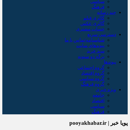
سیاسی
فرهنگ
چند رسانه
گالری فیلم
گالری عکس
حساب مشتری
دسترسی سریع
شناسنامه/تماس با ما
پیوندهای سایت
سبد خريد
برگه دو ستونه
پیوندها
گروه اجتماعی
گروه اقتصاد
گروه سیاسی
گروه فرهنگ
ویژه خبری
جامعه
اقتصاد
سیاسی
فرهنگ
پویا خبر | pooyakhabar.ir