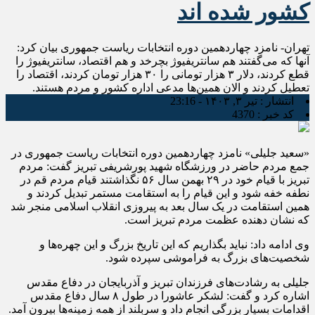
کشور شده اند
تهران- نامزد چهاردهمین دوره انتخابات ریاست جمهوری بیان کرد:
آنها که می‌گفتند هم سانتریفیوژ بچرخد و هم اقتصاد، سانتریفیوژ را
قطع کردند، دلار ۳ هزار تومانی را ۳۰ هزار تومان کردند، اقتصاد را
تعطیل کردند و الان همین‌ها مدعی اداره کشور و مردم هستند.
انتشار :
تیر ۳, ۱۴۰۳ - 23:16
کد خبر :
4370
«سعید جلیلی» نامزد چهاردهمین دوره انتخابات ریاست جمهوری در
جمع مردم حاضر در ورزشگاه شهید پورشریفی تبریز گفت: مردم
تبریز با قیام خود در ۲۹ بهمن سال ۵۶ نگذاشتند قیام مردم قم در
نطفه خفه شود و این قیام را به استقامت مستمر تبدیل کردند و
همین استقامت در یک سال بعد به پیروزی انقلاب اسلامی منجر شد
که نشان دهنده عظمت مردم تبریز است.
وی ادامه داد: نباید بگذاریم که این تاریخ بزرگ و این چهره‌ها و
شخصیت‌های بزرگ به فراموشی سپرده شود.
جلیلی به رشادت‌های فرزندان تبریز و آذربایجان در دفاع مقدس
اشاره کرد و گفت: لشکر عاشورا در طول ۸ سال دفاع مقدس
اقدامات بسیار بزرگی انجام داد و سربلند از همه زمینه‌ها بیرون آمد.