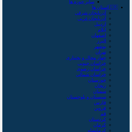
سایر حوزه ها
🇮🇷استان ها
آذربایجان شرقی
آذربایجان غربی
اردبیل
ایلام
اصفهان
البرز
بوشهر
تهران
چهار محال و بختیاری
خراسان جنوبی
خراسان رضوی
خراسان شمالی
خوزستان
زنجان
سمنان
سیستان و بلوچستان
فارس
قزوین
قم
کردستان
کرمان
کرمانشاه