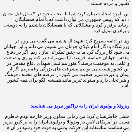
کشور و مردم هستند.
این نامزد انتخابات بیان کرد: شما با انتخاب خود در ۳ سال قبل نشان
دادید که رییس جمهوری می توان داشت که با تمام همسایگان
ارتباط برقرار کرد و مشکلاتی که با همسایگان داشتیم را به دوستی
و برادری تبدیل کرد.
وی در ادامه تصریح کرد: شهید آل هاشم می گفت می روم در
ورزشگاه یادگار امام لابلای جوانان می نشینم می دانم با این جوانان
می شود کار بزرگ کرد ما به چنین تفکراتی نیاز داریم. اگر در دفاع
مقدس جوانان حماسه آفریدند، آیا نمی توانند در کشاورزی و صنعت
و علمی به موفقیت برسند؟ هنوز هم نسل شهدای دفاع مقدس در
این کشور هست.می توانیم پیشرفت های بزرگی رقم‌بزنیم اگر از
ایمان و غیرت تبریز صحبت می کنیم در عرصه های مختلف فرهنگ
و هنر تجلی دارد و میتواند تبریز مانند همیشه الگو برای همه کشور
باشد.
ونزوئلا و بولیوی ایران را به تراکتور تبریز می شناسند
جلیلی خاطرنشان کرد: من زمانی معاون وزیر خارجه بودم خاطرم
هست در آمریکای لاتین در ونزوئلا و بولیوی ایران را به تراکتور تبریز
می شناسند متاسفانه این حرکت وقتی به قوت خود رسید در آن ۸