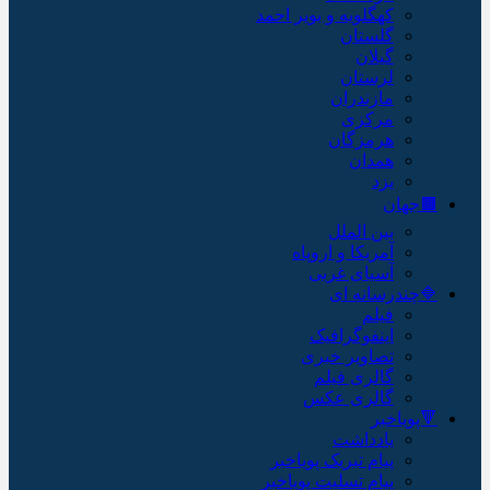
کهگلویه و بویر احمد
گلستان
گیلان
لرستان
مازندران
مرکزی
هرمزگان
همدان
یزد
🟫جهان
بین الملل
آمریکا و اروپاه
آسیای غربی
🔷چندرسانه ای
فیلم
اینفوگرافیک
تصاویر خبری
گالری فیلم
گالری عکس
🔻پویاخبر
یادداشت
پیام تبریک پویاخبر
پیام تسلیت پویاخبر