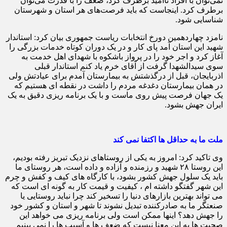
نمی‌توان با افراد ناامید برطرف کرد، ضعف را با قدرت می‌توان
برطرف کرد. اینجاست که باید فرصت‌های هر استان و شهرستان
شناسایی شود.
نامزد چهاردهمین دورخ انتخابات ریاست جمهوری بیان کرد: استاندار
شهید این استان آمد پای کار و در یک دوران کوتاه خدمات بزرگی را
آغاز کرد و اجر خود را در پرواز باشکوه با شهدای اهل خدمت به
سوی سیدالشهدا گرفت از آقای خرم یاد کنم استاندار قبلی
اذربایجان، قبل از درگذشتش به بیمارستان آمدم برای عیادتش ولی
در همان بیمارستان دغدغه مردم را داشت در نقطه ای هستیم که
یک جهان فرصت پیش روی ماست و با یک برنامه ریزی دقیق به یک
ایران جهش بشود.
ملت ما به حداقل ها اکتفا نمی کند
وی تاکید کرد: امروز به یکی از روستاهای نزدیک تبریز رفته بودیم،
این روستا ۲۸ شهید و رزمنده و آزاده و داده است، هر روستای ما
باید یک سلول جهش کشور بشود، با کارگاه های کیف و کفش و چرم
این شهر گفتگو داشته ام ، کیفیت و قیمت کار به گونه ای است که
می تواند بهترین بازارهای دنیا را تسخیر کند چرا نباید روستایی یا
صنعتگر ما به صادرکننده تبدیل نشوند تا شهر و استان و کشور خود
را جهش دهد؟ اینها ممکن است ولی برنامه ریزی می خواهد این
صحبت ها به این معنا نیست که ضعف ها و آسیب ها را نمی بینیم