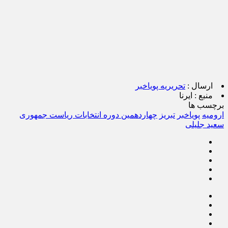
ارسال :
تحریریه پویاخبر
منبع :
ایرنا
برچسب ها
ارومیه
پویاخبر
تبریز
چهاردهمین دوره انتخابات ریاست جمهوری
سعید جلیلی