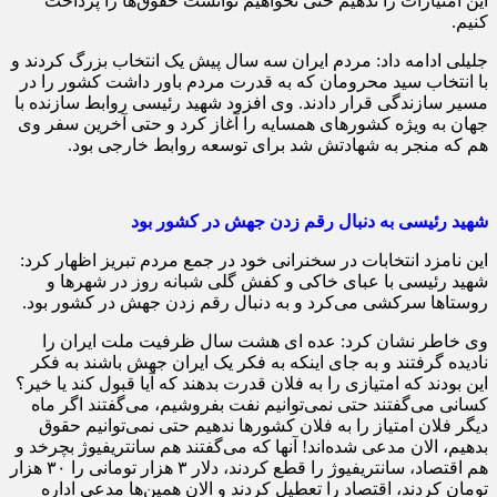
این امتیازات را ندهیم حتی نخواهیم توانست حقوق‌ها را پرداخت
کنیم.
جلیلی ادامه داد: مردم ایران سه سال پیش یک انتخاب بزرگ کردند و
با انتخاب سید محرومان که به قدرت مردم باور داشت کشور را در
مسیر سازندگی قرار دادند. وی افزود شهید رئیسی روابط سازنده با
جهان به ویژه کشورهای همسایه را آغاز کرد و حتی آخرین سفر وی
هم که منجر به شهادتش شد برای توسعه روابط خارجی بود.
شهید رئیسی به دنبال رقم زدن جهش در کشور بود
این نامزد انتخابات در سخنرانی خود در جمع مردم تبریز اظهار کرد:
شهید رئیسی با عبای خاکی و کفش گلی شبانه روز در شهرها و
روستاها سرکشی می‌کرد و به دنبال رقم زدن جهش در کشور بود.
وی خاطر نشان کرد: عده ای هشت سال ظرفیت ملت ایران را
نادیده گرفتند و به جای اینکه به فکر یک ایران جهش باشند به فکر
این بودند که امتیازی را به فلان قدرت بدهند که آیا قبول کند یا خیر؟
کسانی می‌گفتند حتی نمی‌توانیم نفت بفروشیم، می‌گفتند اگر ماه
دیگر فلان امتیاز را به فلان کشورها ندهیم حتی نمی‌توانیم حقوق
بدهیم، الان مدعی شده‌اند! آنها که می‌گفتند هم سانتریفیوژ بچرخد و
هم اقتصاد، سانتریفیوژ را قطع کردند، دلار ۳ هزار تومانی را ۳۰ هزار
تومان کردند، اقتصاد را تعطیل کردند و الان همین‌ها مدعی اداره