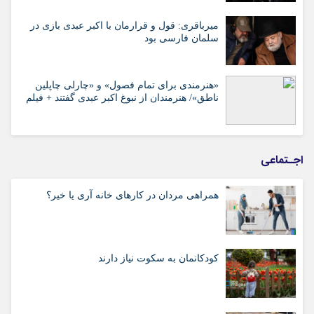
میرباقری: قول و قرارمان با اکبر عبدی بازی در
سلمان فارسی بود
«هنرمندی برای تمام فصول» و «چارلی چاپلین
ناطق»/ هنرمندان از نبوغ اکبر عبدی گفتند + فیلم
اجـتماعی
همراهی مردان در کارهای خانه آری یا خیر؟
کودکانمان به سکوت نیاز دارند