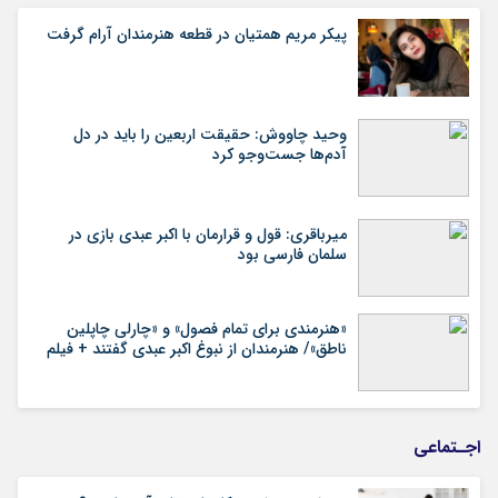
پیکر مریم همتیان در قطعه هنرمندان آرام گرفت
وحید چاووش: حقیقت اربعین را باید در دل
آدم‌ها جست‌وجو کرد
میرباقری: قول و قرارمان با اکبر عبدی بازی در
سلمان فارسی بود
«هنرمندی برای تمام فصول» و «چارلی چاپلین
ناطق»/ هنرمندان از نبوغ اکبر عبدی گفتند + فیلم
اجـتماعی