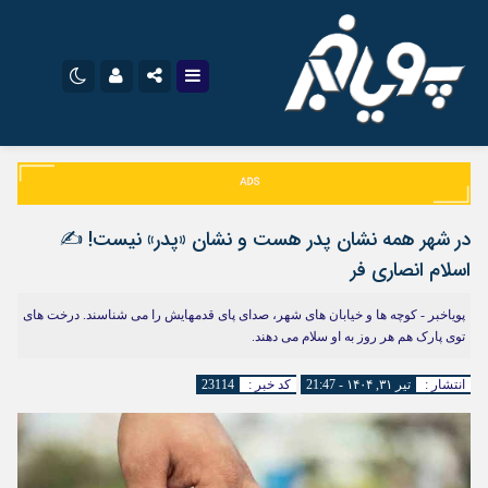
اینستاگرام
نام کاربری یا نشانی ایمیل
تلگرام
سروش
ایتا
در شهر همه نشان پدر هست و نشان «‌پدر» نیست! ✍️
رمز عبور
آپارات
اپلیکیشن
اسلام انصاری فر
پویاخبر - کوچه ها و خیابان های شهر، صدای پای قدمهایش را می شناسند. درخت های
توی پارک هم هر روز به او سلام می دهند.
مرا به خاطر بسپار
انتشار :
تیر ۳۱, ۱۴۰۴ - 21:47
کد خبر :
23114