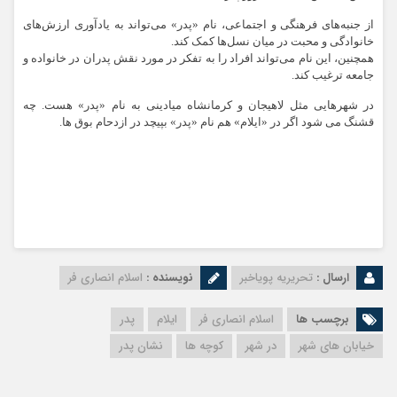
از جنبه‌های فرهنگی و اجتماعی، نام «پدر» می‌تواند به یادآوری ارزش‌های
خانوادگی و محبت در میان نسل‌ها کمک کند.
همچنین، این نام می‌تواند افراد را به تفکر در مورد نقش پدران در خانواده و
جامعه ترغیب کند.
در شهرهایی مثل لاهیجان و کرمانشاه میادینی به نام «پدر» هست. چه
قشنگ می شود اگر در «ایلام» هم نام «پدر» بپیچد در ازدحام بوق ها.
ارسال :
تحریریه پویاخبر
نویسنده :
اسلام انصاری فر
برچسب ها
اسلام انصاری فر
ایلام
پدر
خیابان های شهر
در شهر
کوچه ها
نشان پدر