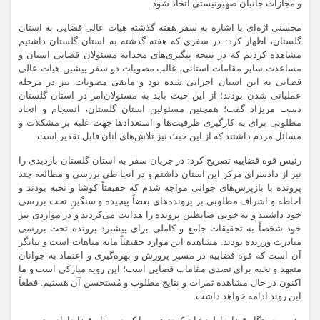
و مجازات جانیان صهیونیستی اتخاذ شود.
محسنی اژه‌ای با اشاره به سفر هفته گذشته هیات عالی قضایی به استان
گلستان، اظهار کرد: در سفری که هفته گذشته به استان گلستان داشتیم
مشاهده کردیم که در نتیجه پیگیری‌های مجدانه مسئولان قضایی استان و
مساعدت سایر مقامات استانی، غالب مصوبات دو سفر پیشین هیات‌ عالی
قضایی به این استان اجرایی شده بود و مابقی مصوبات نیز در مرحله
عملیاتی شدن بودند؛ از این حیث باید به مسئولان‌امر در استان گلستان
دست مریزاد گفت؛ همچنین مسئولین استان گلستان، انسجام و اتحاد
مطلوبی برای به کارگیری ظرفیت‌ها و استعدادها جهت غلبه بر مشکلات و
مسائل مردم داشتند که از این حیث نیز تلاش‌های آنان قابل تقدیر است.
رئیس قوه قضاییه تصریح کرد: در جریان سفر به استان گلستان بازدیدی را
نیز از دادسرای مرکز این استان داشتم و در آنجا طی بررسی و مطالعه چند
پرونده با بازپرس‌های جوانی مواجه شدم که حقیقتاً کوشا و نخبه بودند و
احاطه و اشراف مطلوبی بر پرونده‌های بعضاً پیچیده و سنگینِ تحت بررسی
خود داشتند و به خوبی ضابطین پرونده را هدایت می‌کردند و در مواردی نیز
خود شخصاً به تحقیقات جامع و کاملی برای پیشبرد پرونده‌ تحت بررسی
مبادرت ورزیده بودند. مشاهده این موارد حقیقتاً مایه مباهات است و بیانگر
آن است که قوه قضاییه در مسیر پرورش و بهره‌گیری و اعتماد به جوانان
متعهد و نخبه برای تصدی مقامات قضایی است؛ این رویه‌ مبارکی است و ما
اکنون در حال مشاهده ثمرات و نتایج مطلوب و مُستحسن آن هستیم. قطعاً
این روند ادامه خواهد داشت.