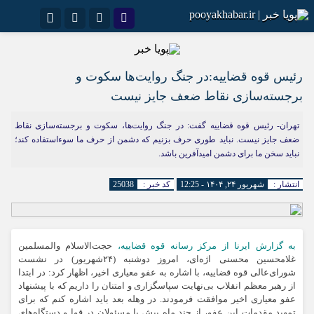
نام کاربری یا نشانی ایمیل
اینستاگرام
تلگرام
سروش
ایتا
رئیس قوه قضاییه:در جنگ روایت‌ها سکوت و
برجسته‌سازی نقاط ضعف جایز نیست
رمز عبور
آپارات
اپلیکیشن
تهران- رئیس قوه قضاییه گفت: در جنگ روایت‌ها، سکوت و برجسته‌سازی نقاط
ضعف جایز نیست. نباید طوری حرف بزنیم که دشمن از حرف ما سوء‌استفاده کند؛
نباید سخن ما برای دشمن امیدآفرین باشد.
مرا به خاطر بسپار
انتشار :
شهریور ۲۴, ۱۴۰۴ - 12:25
کد خبر :
25038
به گزارش ایرنا از مرکز رسانه قوه قضاییه،
حجت‌الاسلام والمسلمین
غلامحسین محسنی اژه‌ای، امروز دوشنبه (۲۴شهریور) در نشست
شورای‌عالی قوه قضاییه، با اشاره به عفو معیاری اخیر، اظهار کرد: در ابتدا
از رهبر معظم انقلاب بی‌نهایت سپاسگزاری و امتنان را داریم که با پیشنهاد
عفو معیاری اخیر موافقت فرمودند. در وهله بعد باید اشاره کنم که برای
تمهید مقدمات این عفو، از چند ماه پیش با مسئولان در قوا و دستگاه‌های