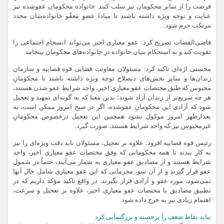
فرصت را از سایر محکومان نیز سلب کنند. خانواده محکومان عفوشده نیز
عنایت و توجه ویژه داشته باشند تا مبادا عضوِ مَعفُو خانواده‌شان مجدد
مرتکب جرم شود.
قاضی‌القضات تصریح کرد: عفو معیاری اخیر می‌تواند انسجام اجتماعی را
تقویت کند و به استحکام بنیان خانواده در خانواده‌های محکومان بینجامد.
محسنی اژه‌ای تاکید کرد: مسئولان معاونت قضایی قوه قضاییه و سازمان
زندان‌ها و سایر بخش‌های ذیصلاح توجه ویژه داشته باشند تا محکومانِ
محبوس که طبق مختصاتِ عفو معیاری اخیر، واجد شرایط عفو شدن هستند،
هر چه سریع‌تر از زندان آزاد شوند؛ بدین‌ معنا که به گونه‌ای تمهید و تعجیل
شود که آزادی این محکومانِ عفوشده، اگر در صبح امروز ممکن است، به
بعدازظهر امروز موکول نشود همچنین این تعجیل درخصوص محکومانِ
غیرمحبوس نیز که واجد شرایط هستند، صورت گیرد.
رئیس قوه قضاییه افزود: علاوه بر تعجیل، مسئولان باید دقت ویژه‌ای را نیز
به کار بندند تا همه محکومانی که وفق مختصات عفو معیاری اخیر، واجد
شرایط هستند و از مصادیق عفو معیاری به شمار می‌آیند، حتماً در شمول
عفو قرار گیرند و از آن سو، مجرمانی که این عفو معیاری شامل حال آنها
نمی‌شود، مورد عفو و آزادی قرار نگیرند. در واقع تاکید مؤکد داریم که در
تطبیق مصادیق با مختصات عفو معیاری اخیر، علاوه بر تعجیل و سرعت،
اهتمام زیادی نیز به خرج داده شود.
نباید نقاط ضعف را برجسته و بزرگنمایی کرد