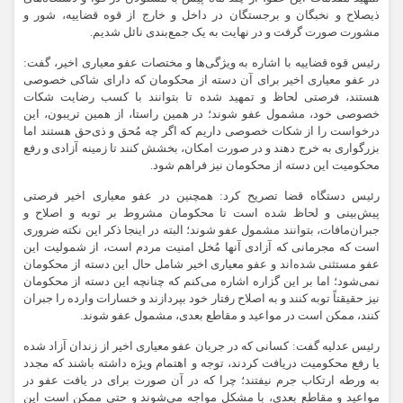
ذیصلاح و نخبگان و برجستگان در داخل و خارج از قوه قضاییه، شور و
مشورت صورت گرفت و در نهایت به یک جمع‌بندی نائل شدیم.
رئیس قوه قضاییه با اشاره به ویژگی‌ها و مختصات عفو معیاری اخیر، گفت:
در عفو معیاری اخیر برای آن دسته از محکومان که دارای شاکی خصوصی
هستند، فرصتی لحاظ و تمهید شده تا بتوانند با کسب رضایت شکات
خصوصی خود، مشمول عفو شوند؛ در همین راستا، از همین تریبون، این
درخواست را از شکات خصوصی داریم که اگر چه مُحق و ذی‌حق هستند اما
بزرگواری به خرج دهند و در صورت امکان، بخشش کنند تا زمینه آزادی و رفع
محکومیت این دسته از محکومان نیز فراهم شود.
رئیس دستگاه قضا تصریح کرد: همچنین در عفو معیاری اخیر فرصتی
پیش‌بینی و لحاظ شده است تا محکومان مشروط بر توبه و اصلاح و
جبران‌مافات، بتوانند مشمول عفو شوند؛ البته در اینجا ذکر این نکته ضروری
است که مجرمانی که آزادی آنها مُخل امنیت مردم است، از شمولیت این
عفو مستثنی شده‌اند و عفو معیاری اخیر شامل حال این دسته از محکومان
نمی‌شود؛ اما بر این گزاره اشاره می‌کنم که چنانچه این دسته از محکومان
نیز حقیقتاً توبه کنند و به اصلاح رفتار خود بپردازند و خسارات وارده را جبران
کنند، ممکن است در مواعید و مقاطع بعدی، مشمول عفو شوند.
رئیس عدلیه گفت: کسانی که در جریان عفو معیاری اخیر از زندان آزاد شده
یا رفع محکومیت دریافت کردند، توجه و اهتمام ویژه داشته باشند که مجدد
به ورطه ارتکاب جرم نیفتند؛ چرا که در آن صورت برای در یافت عفو در
مواعید و مقاطع بعدی، با مشکل مواجه می‌شوند و حتی ممکن است این