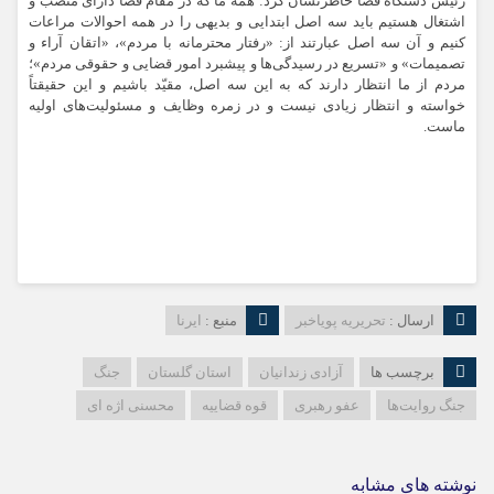
رئیس دستگاه قضا خاطرنشان کرد: همه ما که در مقام قضا دارای منصب و
اشتغال هستیم باید سه اصل ابتدایی و بدیهی را در همه احوالات مراعات
کنیم و آن سه اصل عبارتند از: «رفتار محترمانه با مردم»، «اتقان آراء و
تصمیمات» و «تسریع در رسیدگی‌ها و پیشبرد امور قضایی و حقوقی مردم»؛
مردم از ما انتظار دارند که به این سه اصل، مقیّد باشیم و این حقیقتاً
خواسته و انتظار زیادی نیست و در زمره وظایف و مسئولیت‌های اولیه
ماست.
ارسال :
تحریریه پویاخبر
منبع :
ایرنا
برچسب ها
آزادی زندانیان
استان گلستان
جنگ
جنگ روایت‌ها
عفو رهبری
قوه قضاییه
محسنی اژه ای
نوشته های مشابه