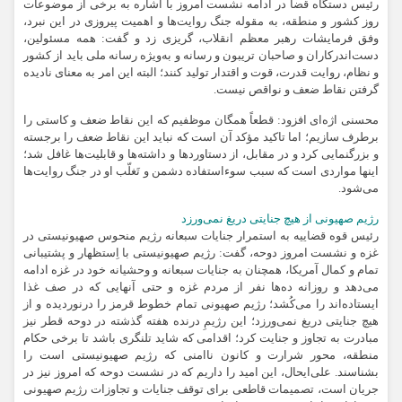
رئیس دستگاه قضا در ادامه نشست امروز با اشاره به برخی از موضوعات
روز کشور و منطقه، به مقوله‌ جنگ روایت‌ها و اهمیت پیروزی در این نبرد،
وفق فرمایشات رهبر معظم انقلاب، گریزی زد و گفت: همه مسئولین،
دست‌اندرکاران و صاحبان تریبون و رسانه و به‌ویژه رسانه ملی باید از کشور
و نظام، روایت قدرت، قوت و اقتدار تولید کنند؛ البته این امر به معنای نادیده
گرفتن نقاط ضعف و نواقص نیست.
محسنی اژه‌ای افزود: قطعاً همگان موظفیم که این نقاط ضعف و کاستی را
برطرف سازیم؛ اما تاکید مؤکد آن است که نباید این نقاط ضعف را برجسته
و بزرگنمایی کرد و در مقابل، از دستاوردها و داشته‌ها و قابلیت‌ها غافل شد؛
اینها مواردی است که سبب سوءاستفاده دشمن و تَغلّب او در جنگ روایت‌ها
می‌شود.
رژیم صهیونی از هیچ جنایتی دریغ نمی‌ورزد
رئیس قوه قضاییه به استمرار جنایات سبعانه رژیم منحوس صهیونیستی در
غزه و نشست امروز دوحه، گفت: رژیم صهیونیستی با اِستظهار و پشتیبانی
تمام و کمال آمریکا، همچنان به جنایات سبعانه و وحشیانه خود در غزه ادامه
می‌دهد و روزانه ده‌ها نفر از مردم غزه و حتی آنهایی که در صف غذا
ایستاده‌اند را می‌کُشد؛ رژیم صهیونی تمام خطوط قرمز را درنوردیده و از
هیچ جنایتی دریغ نمی‌ورزد؛ این رژیمِ درنده هفته گذشته در دوحه قطر نیز
مبادرت به تجاوز و جنایت کرد؛ اقدامی که شاید تلنگری باشد تا برخی حکام
منطقه، محور شرارت و کانون ناامنی که رژیم صهیونیستی است را
بشناسند. علی‌ایحال، این امید را داریم که در نشست دوحه که امروز نیز در
جریان است، تصمیمات قاطعی برای توقف جنایات و تجاوزات رژیم صهیونی