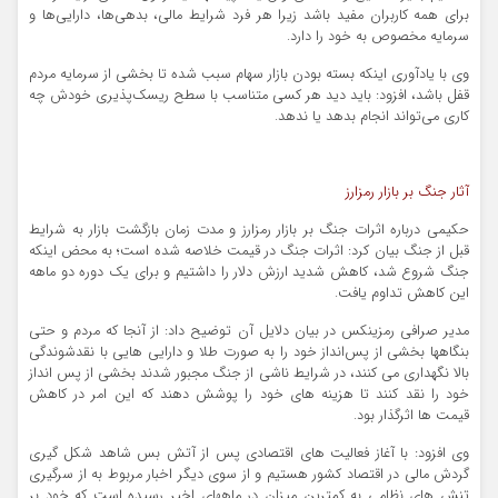
برای همه کاربران مفید باشد زیرا هر فرد شرایط مالی، بدهی‌ها، دارایی‌ها و
سرمایه مخصوص به خود را دارد.
وی با یادآوری اینکه بسته بودن بازار سهام سبب شده تا بخشی از سرمایه مردم
قفل باشد، افزود: باید دید هر کسی متناسب با سطح ریسک‌پذیری خودش چه
کاری می‌تواند انجام بدهد یا ندهد.
آثار جنگ بر بازار رمزارز
حکیمی درباره اثرات جنگ بر بازار رمزارز و مدت زمان بازگشت بازار به شرایط
قبل از جنگ بیان کرد: اثرات جنگ در قیمت خلاصه شده است؛ به محض اینکه
جنگ شروع شد، کاهش شدید ارزش دلار را داشتیم و برای یک دوره دو ماهه
این کاهش تداوم یافت.
مدیر صرافی رمزینکس در بیان دلایل آن توضیح داد: از آنجا که مردم و حتی
بنگاهها بخشی از پس‌انداز خود را به صورت طلا و دارایی هایی با نقدشوندگی
بالا نگهداری می کنند، در شرایط ناشی از جنگ مجبور شدند بخشی از پس انداز
خود را نقد کنند تا هزینه های خود را پوشش دهند که این امر در کاهش
قیمت ها اثرگذار بود.
وی افزود: با آغاز فعالیت های اقتصادی پس از آتش بس شاهد شکل گیری
گردش مالی در اقتصاد کشور هستیم و از سوی دیگر اخبار مربوط به از سرگیری
تنش های نظامی به کمترین میزان در ماههای اخیر رسیده است که خود بر