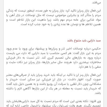
می‌افتد.
این فعال بازار رمزارز تاکید کرد: بازار رمزارز به طور عمده، اینطور نیست که زندگی
مردم را متأثر کند و بنابراین موضوعی نیست که مثل نوسانات در بازار آهن یا
مواد غذایی برای عامه مردم مهم باشد زیرا ماهیت این بازار تلاطم است و
همین تلاطم ها و نوسان ها عده زیادی را به خود جذب کرده است.
سبد دارایی باید متنوع باشد
حکیمی درباره نوسانات اخیر تتر و رمزارزها و پیشنهاد برای ورود یا عدم ورود
مردم به این بازار گفت: هر کسی متناسب با سبد دارایی که دارد، می بایست
درباره ورود به بازارهای مالی تصمیم گیری کند. تتر نسبت به دلار فیزیکی
مخاطرات بیشتری دارد هرچند مثل سایر بازارها، بازار رمزارز نیز نکات مثبت و
منفی را با هم دارد.
این فعال بازار رمز ارز با تاکید بر اینکه باید خرید رمزارز باید از صرافی‌های معتبر
صورت گیرد، اظهار داشت: در بازار ارز فیزیکی نیز ممکن است خریدار با
مشکلاتی چون دلار تقلبی یا سرقت آن روبرو باشند و به همین دلیل باید گفت
که خریدار باید نسبت به معامله در هر یک از این بازارها آگاهی لازم را داشته
باشد.
وی افزود: نکته بعدی این است که مردم نسبت به کل سبد دارایی‌هایشان باید
تصمیم بگیرند. هیچ وقت نمی‌توان یک پیشنهاد یا فرمول خاصی ارایه کرد که