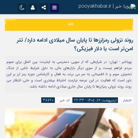
نام کاربری یا نشانی ایمیل
اینستاگرام
تلگرام
سروش
ایتا
روند نزولی رمزارزها تا پایان سال میلادی ادامه دارد/ تتر
رمز عبور
آپارات
اپلیکیشن
امن‌تر است یا دلار فیزیکی؟
پویاخبر - تهران- در شرایطی که از سویی دسترسی به اینترنت بین الملل برای عموم
مردم فراهم نیست و از سوی دیگر بازارهای مالی به دلیل شرایط ناشی از جنگ
مرا به خاطر بسپار
تحمیلی سوم و نا اطمینانی به سر می برند، به فعال و کارشناس حوزه رمز ارز بر این
باور است که فعالیت در این عرصه نیازمند احتیاط بیشتری است و حتی انتظار می
روند روند نزولی رمزارزها تا پایان سال جاری میلادی ادامه داشته باشد.
انتشار :
اردیبهشت ۲۲, ۱۴۰۵ - 22:33
کد خبر :
38720