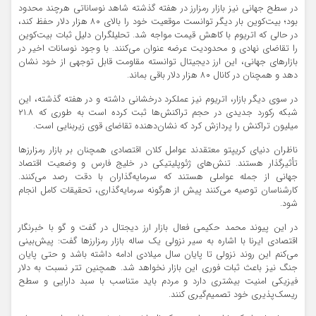
در سطح جهانی نیز بازار رمزارز در هفته گذشته شاهد نوساناتی هرچند محدود
بود؛ بیت‌کوین بار دیگر توانست موقعیت خود را بالای ۸۰ هزار دلار حفظ کند،
در حالی که اتریوم با کاهش قیمت مواجه شد. تحلیلگران دلیل ثبات بیت‌کوین
را تقاضای نهادی و محدودیت عرضه عنوان می‌کنند. با وجود نوسانات اخیر در
بازارهای جهانی، این ارز دیجیتال توانسته مقاومت قابل توجهی از خود نشان
دهد و همچنان در کانال ۸۰ هزار دلار باقی بماند.
در سوی دیگر بازار، اتریوم نیز عملکرد درخشانی داشته و در هفته گذشته، این
شبکه رکورد جدیدی در حجم تراکنش‌ها ثبت کرده است به طوری که ۲۱.۸
میلیون تراکنش را پردازش کرد که نشان‌دهنده تقاضای قوی زیربنایی است.
ناظران دنیای کریپتو معتقدند عوامل کلان اقتصادی همچنان بر بازار رمزارزها
تأثیرگذار هستند. تنش‌های ژئوپلیتیکی در خلیج فارس و وضعیت اقتصاد
جهانی از جمله عواملی هستند که سرمایه‌گذاران با دقت رصد می‌کنند.
کارشناسان توصیه می‌کنند پیش از هرگونه سرمایه‌گذاری، تحقیقات کامل انجام
شود.
در این پیوند محمد حکیمی فعال بازار ارز دیجتال در گفت و گو با خبرنگار
اقتصادی ایرنا با اشاره به سیر نزولی یک ساله بازار رمزارزها گفت: پیش‌بینی
می‌کنم این روند نزولی تا پایان سال میلادی ادامه داشته باشد و حتی پایان
جنگ نیز باعث ثبات فوری این بازار نخواهد شد. همچنین تتر نسبت به دلار
فیزیکی امنیت بیشتری دارد و مردم باید متناسب با سبد دارایی و سطح
ریسک‌پذیری خود تصمیم‌گیری کنند.