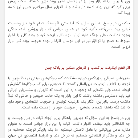
وی با بیان اینکه بازار رمز ارز در یکسال اخیر روند نزوی داشته است، پیش
بینی کرد که این روند ادامه دار باشد و تا انتهای سال میلادی جاری نیز ادامه
پیدا کند.
حکیمی در پاسخ به این سؤال که آیا حتی اگر جنگ تمام شود نیز وضعیت
ثباتی پیدا نمی‌کند، تأکید کرد: در همان موقعی که بازار ریزشی شد، جنگی
وجود نداشت، ولی جنگ علیه ایران نوساناتی ایجاد کرد و روند کلی یا اخبار
مربوط به صلح یا توافق نیز بر این نوسان اثرگذار بوده هرچند روند کلی بازار
نزولی است.
اثر قطع اینترنت بر کسب و کارهای مبتنی بر بلاک چین
مدیرعامل صرافی رمزینکس درباره مشکلات کسب‌وکارهای مبتنی بر بلاک‌چین با
توجه به قطعی اینترنت بین‌المللی گفت: تا حدودی برای کسب‌وکارها گشایش
ایجاد شده، ولی نکته‌ای که وجود دارد این است که کاربران و مشتریان ایرانی
نیز باید دسترسی داشته باشند تا این بازار به یک حالت طبیعی و حالتی که قبلاً
داشت برسد. بنابراین، انگار یک ظرفیت تولیدی و ظرفیت اقتصادی وجود دارد
که کند نگه داشته شده یا بخشی از ظرفیت خود را از دست داده است.
وی در پاسخ به این سؤال که بهترین راهکار برای ایجاد ثبات در بازار چیست و
چه اتفاقاتی باید بیفتد، اظهار داشت: ثبات با این بازار جهانی است. به عنوان
مثال، عامل بی‌ثباتی یا عامل کاهش نیستیم. ما یک بازیگر کوچک هستیم در
کل دنیا و متأثر از اتفاقاتی هستیم که در کل دنیا و شرایط اقتصادی کل جهان