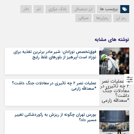
برچسب ها
ارز دیجیتال
بانک مرکزی
تتر
دلار
رمز ارز
رمزارزها
صرافی
نوشته های مشابه
فوق‌تخصص نوزادان: شیر مادر برترین تغذیه برای
نوزاد است/پرهیز از باورهای غلط رایج
عملیات نصر ۲ چه تاثیری در معادلات جنگ داشت؟
*سعدالله زارعی
بورس تهران چگونه از ریزش به رکوردشکنی تغییر
مسیر داد؟