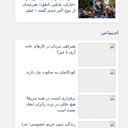
«چارلی چاپلین ناطق»/ هنرمندان
از نبوغ اکبر عبدی گفتند + فیلم
اجـتماعی
همراهی مردان در کارهای خانه
آری یا خیر؟
کودکانمان به سکوت نیاز دارند
برقراری امنیت در همه مرزها/
هیچ‌ خللی در تردد زائران ایجاد
نشده است
زندگی بدون حریم خصوصی؛ چرا