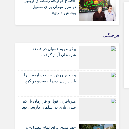
«افتتاح قرارگاه رسانه‌ای اربعین
در مرز مهران برای تسهیل
پوشش خبری»
فرهنگـی
پیکر مریم همتیان در قطعه
هنرمندان آرام گرفت
وحید چاووش: حقیقت اربعین را
باید در دل آدم‌ها جست‌وجو کرد
میرباقری: قول و قرارمان با اکبر
عبدی بازی در سلمان فارسی بود
«هنرمندی برای تمام فصول» و