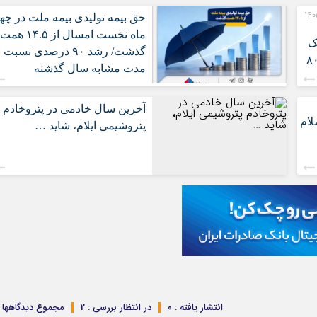
رت‌های مالی 3 ماهه نخست 1405
حق بیمه تولیدی بیمه ملت در چها
ماه نخست امسال از ۱۴.۵ همت
ک
گذشت/ رشد ۹۰ درصدی نسبت 
ت ایران/ درآمد عملیاتی ۸۰
مدت مشابه سال گذشته
آخرین سال خادمی در پتروخادم
لام
پتروشیمی ایلام، شاید …
انتشار یافته : ۰
در انتظار بررسی : 2
مجموع دیدگاهها : 