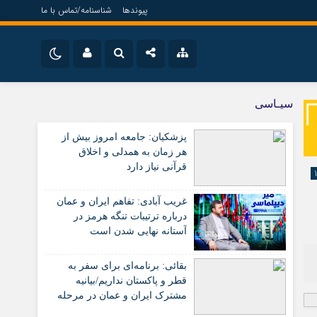
پیوندها
شناسنامه/تماس با ما
نام کاربری یا نشانی ایمیل
اینستاگرام
ویژه خبری
سیـاسی
جامعه
تلگرام
پزشکیان: جامعه امروز بیش از
اقتصاد
رمز عبور
هر زمان به همدلی و اخلاق
سروش
سیاسی
قرآنی نیاز دارد
فرهنگ
ایتا
غریب آبادی: تفاهم ایران و عمان
مرا به خاطر بسپار
آپارات
درباره ترتیبات تنگه هرمز در
آستانه نهایی شدن است
اپلیکیشن
بقائی: برنامه‌ای برای سفر به
قطر و پاکستان نداریم/بیانیه
مشترک ایران و عمان در مرحله
تدوین