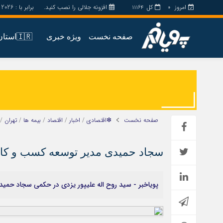
امروز
کل
افزونه جلالی را نصب کنید.
برابر با : Friday - 7 - August - 2026
11164
0
صفحه نخست
ویژه خبری
🇮🇷استان ها
اخبار
چند رسانه
جامعه
گالری فیلم
اقتصاد
گالری عکس
سیاسی
حساب مشتری
صفحه نخست
❇اقتصادی
/
اخبار
/
اقتصاد
/
بیمه ها
/
تهران
/
فرهنگ
سجاد حمیدی مدیر توسعه کسب و‌ کار
پویاخبر - سید روح اله علیپور یزدی در حکمی سجاد حمید