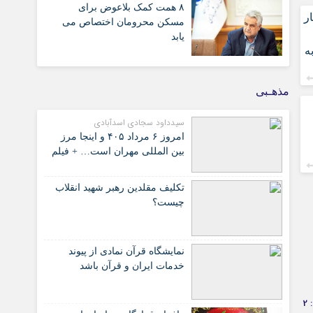
۸ همت کمک بلاعوض برای
ر
مسکن محرومان اختصاص می
یابد
به
مذهـبی
سیدداود سجادی اسدآبادی
امروز ۶ مرداد ۴۰۵ و اینجا مرز
بین المللی مهران است… + فیلم
تکلیف مقلدین رهبر شهید انقلاب
چیست؟
نمایشگاه قرآن نمادی از پیوند
خدمات ایران و قرآن باشد
2