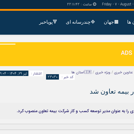
ساعت :
22:11:43
🟫جهان
🔷چندرسانه ای
🔻پویاخبر
دسترسی سریع
پیوندها
شناسنامه/تماس با ما
گروه اجتماعی
پیوندهای سایت
گروه اقتصاد
سبد خريد
گروه سیاسی
عناوین خبری
/
ویژه خبری
/
🇮🇷استان ها
انتشار :
تیر ۲۹, ۱۴۰۴ - 19:04
برگه دو ستونه
گروه فرهنگ
کد خبر :
23030
 بیمه تعاون شد
ی را به عنوان مدیر توسعه کسب و کار شرکت بیمه تعاون منصوب کرد.