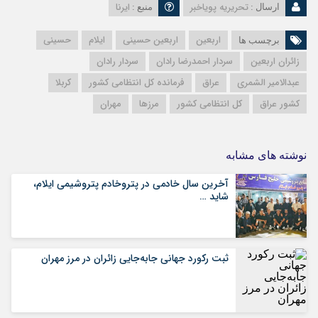
تحریریه پویاخبر
ایرنا
ارسال :
منبع :
اربعین
اربعین حسینی
ایلام
حسینی
برچسب ها
زائران اربعین
سردار احمدرضا رادان
سردار رادان
عبدالامیر الشمری
عراق
فرمانده کل انتظامی کشور
کربلا
کشور عراق
کل انتظامی کشور
مرزها
مهران
نوشته های مشابه
آخرین سال خادمی در پتروخادم پتروشیمی ایلام،
شاید …
ثبت رکورد جهانی جابه‌جایی زائران در مرز مهران