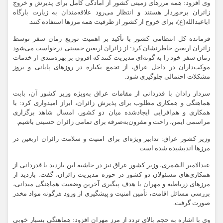
وی افزود: همه مرزهای زمینی کشور از آمادگی کامل برای پذیرش و خروج
زائران برخوردار هستند و انتظار می‌رود علاقه‌مندان به زیارت بارگاه
اباعبدالله(ع)، برای خروج از کشور از ظرفیت همه مرزها استفاده کنند.
فرمانده کل انتظامی کشور با تأکید بر اهمیت توزیع زمان سفر توسط
زائران اربعین خاطرنشان کرد: از زائران اربعین حسینی درخواست می‌شود
زمان سفر خود را به گونه‌ای مدیریت کنند که افزون بر بهره‌مندی از خدمات
موکب‌داران در داخل عراق، از تجمع یکباره در روزهای پایانی و بروز
مشکلات احتمالی جلوگیری شود.
سردار رادان با قدردانی از مقامات عراق به‌ویژه وزیر کشور آن، بابت
هماهنگی و همکاری مطلوب برای پذیرش زائران، ابراز امیدواری کرد: با
همکاری و هم‌افزایی ایجادشده میان دو کشور، امسال شاهد برگزاری
مراسمی ایمن، راحت و مقرون‌به‌صرفه برای تمامی زائران حسینی باشیم.
وزیر کشور عراق: تدابیر ویژه‌ای برای امنیت و سلامت زائران اربعین در
مرزها اندیشیده‌ شده است
عبدالامیر الشمری، وزیر کشور عراق نیز در حاشیه این بازدید با قدردانی از
همکاری‌های مسئولان دو کشور در حوزه مدیریت زائران، گفت: بازدید از
مرزهای زرباطیه و مهران با هدف پیگیری آخرین وضعیت هماهنگی‌ میدانی،
بررسی مسائل اقامت، تأمین امنیت و پیشگیری از ورود هرگونه مواد مخدر
صورت گرفت.
وی با اشاره به حجم بالای تردد از مرز مهران افزود: هماهنگی بسیار خوبی