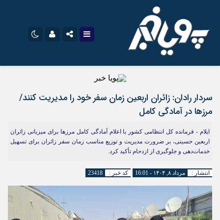
اینستاگرام
نام کاربری یا نشانی ایمیل
تلگرام
سروش
ایتا
سردار رادان: زائران اربعین زمان سفر خود را مدیریت کنند/
مرزها در آمادگی کامل
رمز عبور
آپارات
اپلیکیشن
ایلام - فرمانده کل انتظامی کشور با اعلام آمادگی کامل مرزها برای میزبانی زائران
اربعین حسینی، بر ضرورت مدیریت و توزیع مناسب زمان سفر زائران برای تسهیل
خدمات‌دهی و جلوگیری از ازدحام تأکید کرد.
مرا به خاطر بسپار
انتشار :
مرداد ۸, ۱۴۰۴ - 16:01
کد خبر :
23418