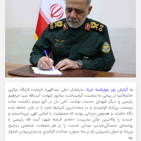
به گزارش روز چهارشنبه ایرنا،
سرلشکر «علی عبداللهی» فرمانده قرارگاه مرکزی
خاتم‌الانبیا در پیامی به مناسبت گرامیداشت سالروز شهادت آیت‌الله سید ابراهیم
رئیسی و دیگر شهدای خدمت نوشت: آنان دل در گرو مردم داشتند؛ ساده
زیستند، بی‌ادعا کوشیدند و در سخت‌ترین شرایط، امید را در جان جامعه زنده
نگاه داشتند و همچون مردانی بودند که مسئولیت را امانتی الهی می‌دانستند و
خدمت را والاترین شأنِ مدیریت. «خادم الرضا» شهید آیت الله رئیسی با
روحیه‌ای خستگی‌ناپذیر، میدان خدمت را بر هر مصلحت شخصی ترجیح
می‌داد و منشِ مدیریتی او بر سه ستون؛ عدالت، کارآمدی و مردمی‌بودن استوار
بود.