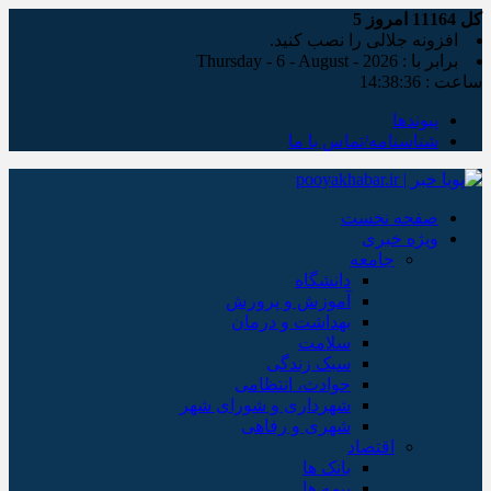
کل
11164
امروز
5
افزونه جلالی را نصب کنید.
برابر با : Thursday - 6 - August - 2026
ساعت :
14:38:37
پیوندها
شناسنامه/تماس با ما
صفحه نخست
ویژه خبری
جامعه
دانشگاه
آموزش و پرورش
بهداشت و درمان
سلامت
سبک زندگی
حوادث، انتظامی
شهرداری و شورای شهر
شهری و رفاهی
اقتصاد
بانک ها
بیمه ها