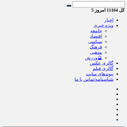
کل
11164
امروز
5
اخبار
ویژه خبری
جامعه
اقتصاد
سیاسی
فرهنگ
مذهبی
🔮ورزش
گالری عکس
گالری فیلم
پیوندهای سایت
شناسنامه/تماس با ما