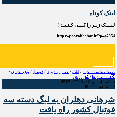
×
لینک کوتاه
لـیـنـک زیـر را کـپـی کـنـیـد !
https://pooyakhabar.ir/?p=42054
صفحه نخست
اخبار
/
ایلام
/
عناوین خبری
/
فوتبال
/
ویژه خبری
/
🇮🇷استان ها
/
🔮ورزش
انتشار :
تیر ۱۳, ۱۴۰۵ - 08:02
کد خبر :
42054
شرهانی دهلران به لیگ دسته سه
فوتبال کشور راه یافت