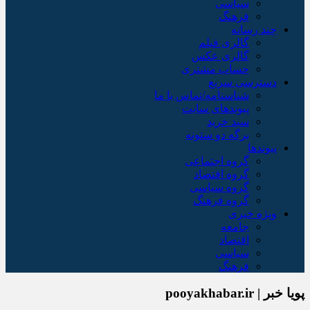
سیاسی
فرهنگ
چند رسانه
گالری فیلم
گالری عکس
حساب مشتری
دسترسی سریع
شناسنامه/تماس با ما
پیوندهای سایت
سبد خريد
برگه دو ستونه
پیوندها
گروه اجتماعی
گروه اقتصاد
گروه سیاسی
گروه فرهنگ
ویژه خبری
جامعه
اقتصاد
سیاسی
فرهنگ
پویا خبر | pooyakhabar.ir