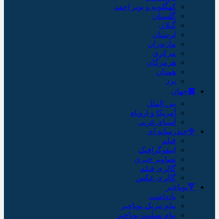
کهگلویه و بویر احمد
گلستان
گیلان
لرستان
مازندران
مرکزی
هرمزگان
همدان
یزد
🟫جهان
بین الملل
آمریکا و اروپاه
آسیای غربی
🔷چندرسانه ای
فیلم
اینفوگرافیک
تصاویر خبری
گالری فیلم
گالری عکس
🔻پویاخبر
یادداشت
پیام تبریک پویاخبر
پیام تسلیت پویاخبر