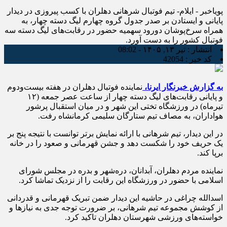
پویاخبر - ایلام- تیم فوتبال شرهانی دهلران با کسب پیروزی در دیدار
پایانی و ایستادن بر صدر جدول گروه چهارم لیگ دسته چهار، به
همراه سرخ‌پوشان دورود سهمیه حضور در رقابت‌های لیگ دسته سه
فوتبال کشور را به دست آورد.
انتشار :
تیر ۱۳, ۱۴۰۵ - 08:02
کد خبر :
42054
به گزارش خبرنگار ایرنا،
نماینده فوتبال دهلران در هفته بیست‌ودوم
و پایانی رقابت‌های لیگ دسته چهار از ساعت عصر جمعه (۱۲
تیرماه) در ورزشگاه تختی این شهر و در میان استقبال پرشور
هواداران، به مصاف تیم ستارگان سلیمی کرمانشاه رفت.
در این دیدار، تیم شرهانی با ارائه نمایش برتر توانست با نتیجه پنج بر
یک حریف خود را شکست دهد و جشن قهرمانی و صعود را در خانه
برپا کند.
نماینده مردم دهلران، آبدانان، دره‌شهر و بدره در مجلس شورای
اسلامی با حضور در ورزشگاه این رقابت را از نزدیک تماشا کرد.
اسدالله چراغی در حاشیه این دیدار ضمن تبریک قهرمانی و قدردانی
از کوشش مجموعه تیم شرهانی، بر ضرورت توجه جدی به نیازها و
خواسته‌های ورزشی شهرستان دهلران تاکید کرد.