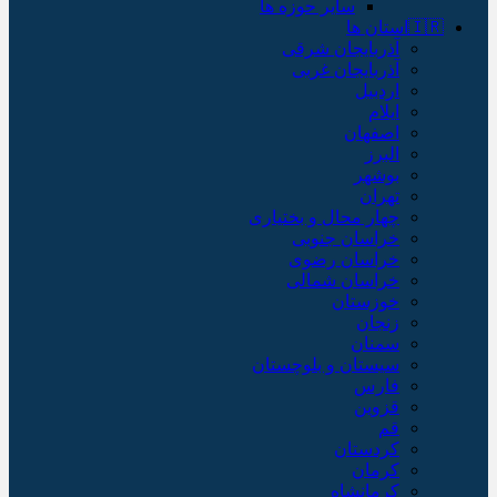
سایر حوزه ها
🇮🇷استان ها
آذربایجان شرقی
آذربایجان غربی
اردبیل
ایلام
اصفهان
البرز
بوشهر
تهران
چهار محال و بختیاری
خراسان جنوبی
خراسان رضوی
خراسان شمالی
خوزستان
زنجان
سمنان
سیستان و بلوچستان
فارس
قزوین
قم
کردستان
کرمان
کرمانشاه