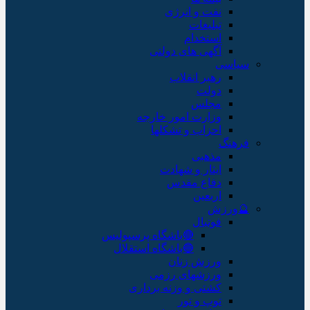
نفت و انرژی
تبلیغات
استخدام
آگهی های دولتی
سیاسی
رهبر انقلاب
دولت
مجلس
وزارت امور خارجه
احزاب و تشکلها
فرهنگ
مذهبی
ایثار و شهادت
دفاع مقدس
اربعین
🔮ورزش
فوتبال
🔴باشگاه پرسپولیس
🔵باشگاه استقلال
ورزش زنان
ورزشهای رزمی
کشتی و وزنه برداری
توپ و تور