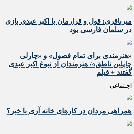
میرباقری: قول و قرارمان با اکبر عبدی بازی
در سلمان فارسی بود
«هنرمندی برای تمام فصول» و «چارلی
چاپلین ناطق»/ هنرمندان از نبوغ اکبر عبدی
گفتند + فیلم
اجـتماعی
همراهی مردان در کارهای خانه آری یا خیر؟