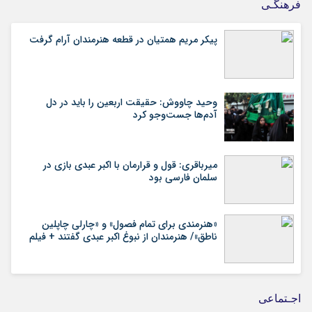
فرهنگـی
پیکر مریم همتیان در قطعه هنرمندان آرام گرفت
وحید چاووش: حقیقت اربعین را باید در دل
آدم‌ها جست‌وجو کرد
میرباقری: قول و قرارمان با اکبر عبدی بازی در
سلمان فارسی بود
«هنرمندی برای تمام فصول» و «چارلی چاپلین
ناطق»/ هنرمندان از نبوغ اکبر عبدی گفتند + فیلم
اجـتماعی