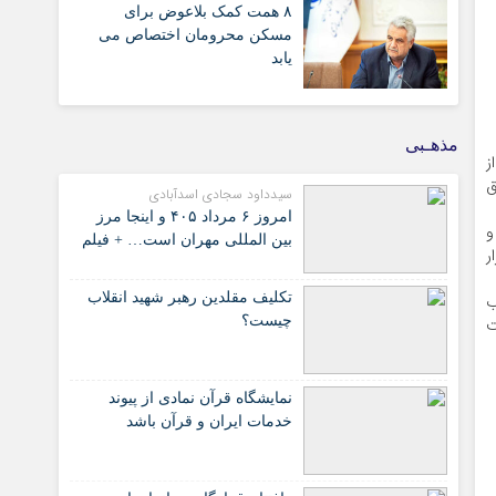
۸ همت کمک بلاعوض برای
مسکن محرومان اختصاص می
یابد
مذهـبی
 از
دوق
سیدداود سجادی اسدآبادی
امروز ۶ مرداد ۴۰۵ و اینجا مرز
فته و
بین المللی مهران است… + فیلم
رار
تکلیف مقلدین رهبر شهید انقلاب
ب
چیست؟
ت
نمایشگاه قرآن نمادی از پیوند
خدمات ایران و قرآن باشد