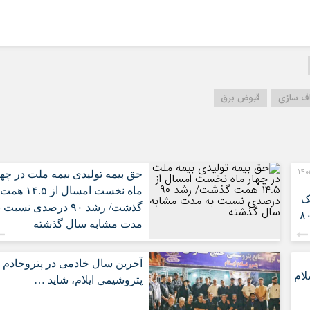
ف سازی
قبوض برق
رت‌های مالی 3 ماهه نخست 1405
حق بیمه تولیدی بیمه ملت در چها
ماه نخست امسال از ۱۴.۵ همت
ک
گذشت/ رشد ۹۰ درصدی نسبت 
ت ایران/ درآمد عملیاتی ۸۰
مدت مشابه سال گذشته
آخرین سال خادمی در پتروخادم
ام
پتروشیمی ایلام، شاید …