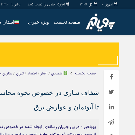
امروز
کل
افزونه جلالی را نصب کنید.
برابر با : Friday - 7 - August - 2026
11164
0
صفحه نخست
ویژه خبری
استان ه
اخبار
چند رسانه
جامعه
گالری فیلم
اقتصاد
گالری عکس
سیاسی
حساب مشتری
صفحه نخست
اقتصادی
/
اخبار
/
اقتصاد
/
تهران
/
عناوین خ
فرهنگ
شفاف سازی در خصوص نحوه محاسبه 
تا آبونمان و عوارض برق
پویاخبر - در پی جریان رسانه‌ای ایجاد شده در خصوص ن
از سوی مسوولان ذی‌صلاح، روابط عمومی و امور بین‌الملل 