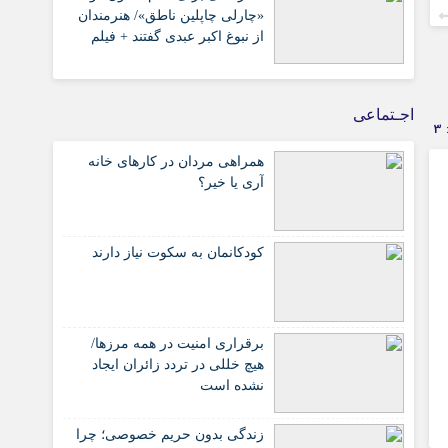
«چارلی چاپلین ناطق»/ هنرمندان
از نبوغ اکبر عبدی گفتند + فیلم
اجـتماعی
3
همراهی مردان در کارهای خانه
آری یا خیر؟
کودکانمان به سکوت نیاز دارند
برقراری امنیت در همه مرزها/
هیچ‌ خللی در تردد زائران ایجاد
نشده است
زندگی بدون حریم خصوصی؛ چرا