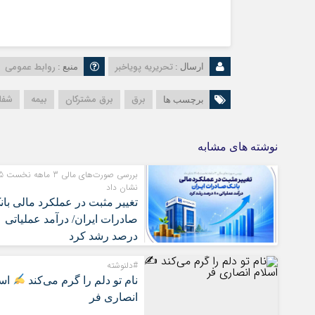
تحریریه پویاخبر
روابط عمومی
ارسال :
منبع :
برق
برق مشترکان
بیمه
شفا
برچسب ها
نوشته های مشابه
بررسی صو
نشان داد
تغییر مثبت در عملکرد مالی بان
صادرا
درصد رشد کرد
#دلنوشته
نام تو دلم را گرم می‌کند
اسل
انصاری فر