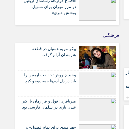
«افتتاح قرارگاه رسانه‌ای اربعین
در مرز مهران برای تسهیل
پوشش خبری»
فرهنگـی
پیکر مریم همتیان در قطعه
هنرمندان آرام گرفت
ر
وحید چاووش: حقیقت اربعین را
باید در دل آدم‌ها جست‌وجو کرد
به
میرباقری: قول و قرارمان با اکبر
عبدی بازی در سلمان فارسی بود
«هنرمندی برای تمام فصول» و