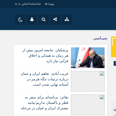
پیوندها
شناسنامه/تماس با ما
نام کاربری یا نشانی ایمیل
اینستاگرام
ویژه خبری
سیـاسی
جامعه
تلگرام
پزشکیان: جامعه امروز بیش از
اقتصاد
رمز عبور
هر زمان به همدلی و اخلاق
سروش
سیاسی
قرآنی نیاز دارد
فرهنگ
ایتا
غریب آبادی: تفاهم ایران و عمان
مرا به خاطر بسپار
آپارات
درباره ترتیبات تنگه هرمز در
آستانه نهایی شدن است
اپلیکیشن
بقائی: برنامه‌ای برای سفر به
قطر و پاکستان نداریم/بیانیه
ص
مشترک ایران و عمان در مرحله
تدوین
ر