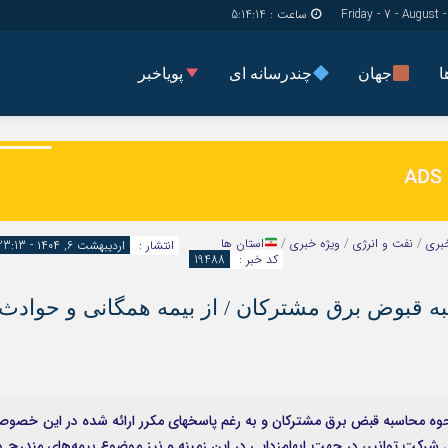
ساعت :
5:14:14
ا
جهان
چندرسانه ای
پویاخبر
دسترسی سریع
پیوندها
شناسنامه/تماس با ما
گروه اجتماعی
پیوندهای سایت
گروه اقتصاد
سبد خريد
گروه سیاسی
بری
/
نفت و انرژی
/
ویژه خبری
/
استان ها
انتشار :
اردیبهشت ۶, ۱۴۰۴ - 23:13
برگه دو ستونه
گروه فرهنگ
کد خبر :
19488
قبوض برق مشترکان / از بیمه همگانی و حوادث
حوه محاسبه قبض برق مشترکان و به رغم پاسخهای مکرر ارائه شده در این خصو
شرکت توانیر، در جهت ابهام‌زدایی در این زمینه و نیز موضوع بیمه‌های مندرج د