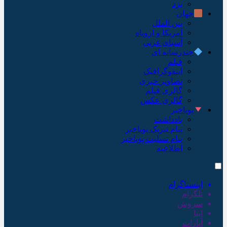
یزد
جهان
بین الملل
آمریکا و اروپاه
آسیای غربی
چندرسانه ای
فیلم
اینفوگرافیک
تصاویر خبری
گالری فیلم
گالری عکس
پویاخبر
یادداشت
پیام تبریک پویاخبر
پیام تسلیت پویاخبر
اطلاعیه
اینستاگرام
تلگرام
سروش
ایتا
آپارات