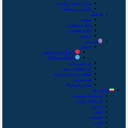
وزارت امور خارجه
احزاب و تشکلها
فرهنگ
مذهبی
ایثار و شهادت
دفاع مقدس
اربعین
ورزش
فوتبال
باشگاه پرسپولیس
باشگاه استقلال
ورزش زنان
ورزشهای رزمی
کشتی و وزنه برداری
توپ و تور
سایر حوزه ها
استان ها
آذربایجان شرقی
آذربایجان غربی
اردبیل
ایلام
اصفهان
البرز
بوشهر