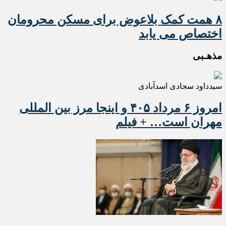
۸ همت کمک بلاعوض برای مسکن محرومان
اختصاص می یابد
مذهـبی
سیدداود سجادی اسدآبادی
امروز ۶ مرداد ۴۰۵ و اینجا مرز بین المللی
مهران است… + فیلم