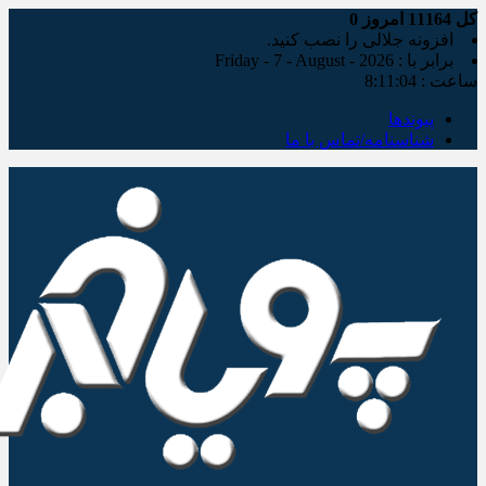
کل
11164
امروز
0
افزونه جلالی را نصب کنید.
برابر با : Friday - 7 - August - 2026
ساعت :
8:11:06
پیوندها
شناسنامه/تماس با ما