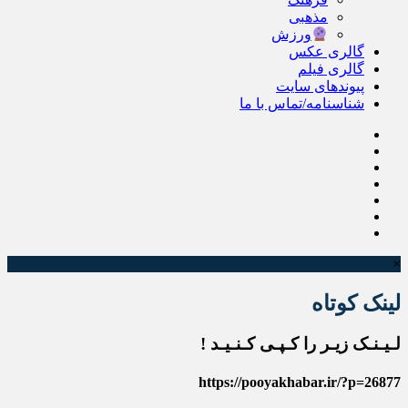
مذهبی
ورزش
گالری عکس
گالری فیلم
پیوندهای سایت
شناسنامه/تماس با ما
×
لینک کوتاه
لـیـنـک زیـر را کـپـی کـنـیـد !
https://pooyakhabar.ir/?p=26877