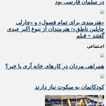
در سلمان فارسی بود
«هنرمندی برای تمام فصول» و «چارلی
چاپلین ناطق»/ هنرمندان از نبوغ اکبر عبدی
گفتند + فیلم
اجـتماعی
همراهی مردان در کارهای خانه آری یا خیر؟
کودکانمان به سکوت نیاز دارند