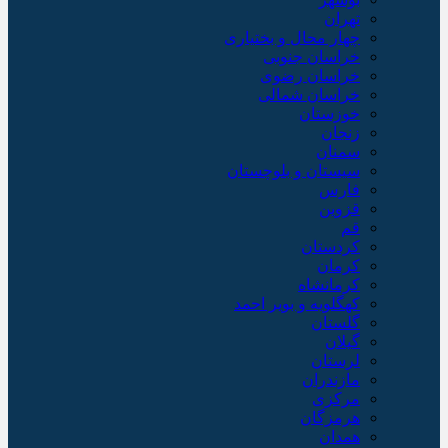
تهران
چهار محال و بختیاری
خراسان جنوبی
خراسان رضوی
خراسان شمالی
خوزستان
زنجان
سمنان
سیستان و بلوچستان
فارس
قزوین
قم
کردستان
کرمان
کرمانشاه
کهگلویه و بویر احمد
گلستان
گیلان
لرستان
مازندران
مرکزی
هرمزگان
همدان