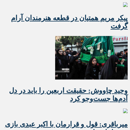
پیکر مریم همتیان در قطعه هنرمندان آرام
گرفت
وحید چاووش: حقیقت اربعین را باید در دل
آدم‌ها جست‌وجو کرد
میرباقری: قول و قرارمان با اکبر عبدی بازی