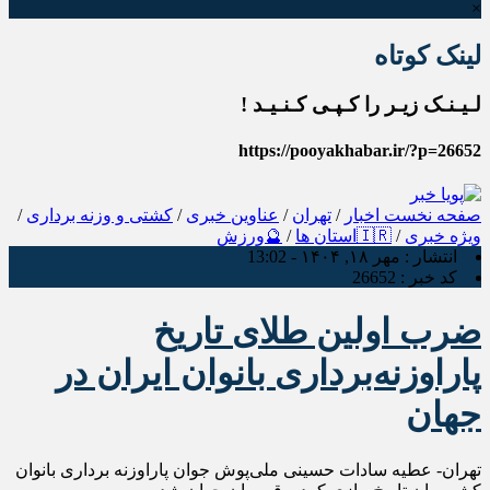
×
لینک کوتاه
لـیـنـک زیـر را کـپـی کـنـیـد !
https://pooyakhabar.ir/?p=26652
صفحه نخست
اخبار
/
تهران
/
عناوین خبری
/
کشتی و وزنه برداری
/
ویژه خبری
/
🇮🇷استان ها
/
🔮ورزش
انتشار :
مهر ۱۸, ۱۴۰۴ - 13:02
کد خبر :
26652
ضرب اولین طلای تاریخ
پاراوزنه‌برداری بانوان ایران در
جهان
تهران- عطیه سادات حسینی ملی‌پوش جوان پاراوزنه برداری بانوان