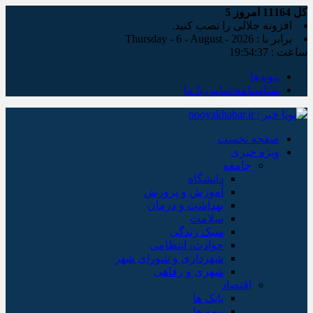
کل
11164
امروز
5
افزونه جلالی را نصب کنید.
برابر با : Thursday - 6 - August - 2026
ساعت :
19:54:38
پیوندها
شناسنامه/تماس با ما
صفحه نخست
ویژه خبری
جامعه
دانشگاه
آموزش و پرورش
بهداشت و درمان
سلامت
سبک زندگی
حوادث، انتظامی
شهرداری و شورای شهر
شهری و رفاهی
اقتصاد
بانک ها
بیمه ها