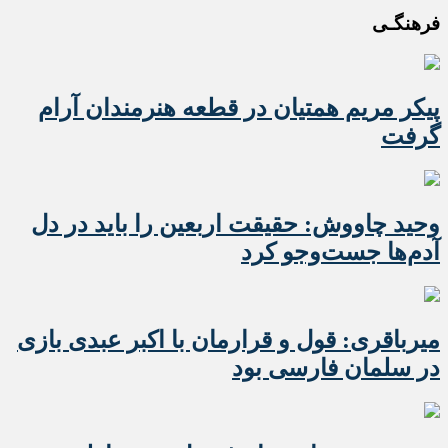
فرهنگـی
پیکر مریم همتیان در قطعه هنرمندان آرام
گرفت
وحید چاووش: حقیقت اربعین را باید در دل
آدم‌ها جست‌وجو کرد
میرباقری: قول و قرارمان با اکبر عبدی بازی
در سلمان فارسی بود