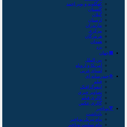
کهگلویه و بویر احمد
گلستان
گیلان
لرستان
مازندران
مرکزی
هرمزگان
همدان
یزد
🟫جهان
بین الملل
آمریکا و اروپاه
آسیای غربی
🔷چندرسانه ای
فیلم
اینفوگرافیک
تصاویر خبری
گالری فیلم
گالری عکس
🔻پویاخبر
یادداشت
پیام تبریک پویاخبر
پیام تسلیت پویاخبر