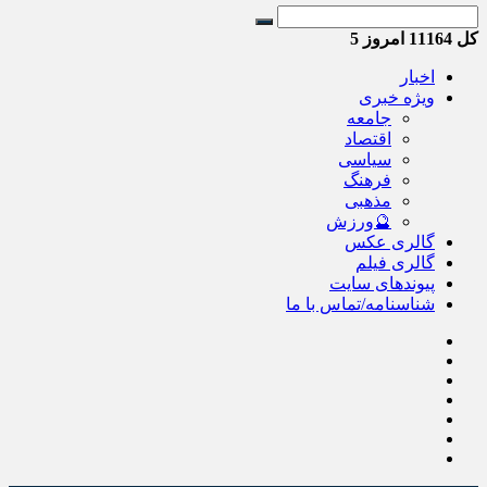
کل
11164
امروز
5
اخبار
ویژه خبری
جامعه
اقتصاد
سیاسی
فرهنگ
مذهبی
🔮ورزش
گالری عکس
گالری فیلم
پیوندهای سایت
شناسنامه/تماس با ما