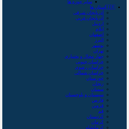
سایر حوزه ها
🇮🇷استان ها
آذربایجان شرقی
آذربایجان غربی
اردبیل
ایلام
اصفهان
البرز
بوشهر
تهران
چهار محال و بختیاری
خراسان جنوبی
خراسان رضوی
خراسان شمالی
خوزستان
زنجان
سمنان
سیستان و بلوچستان
فارس
قزوین
قم
کردستان
کرمان
کرمانشاه