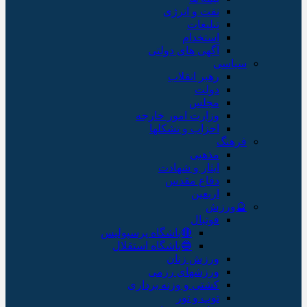
نفت و انرژی
تبلیغات
استخدام
آگهی های دولتی
سیاسی
رهبر انقلاب
دولت
مجلس
وزارت امور خارجه
احزاب و تشکلها
فرهنگ
مذهبی
ایثار و شهادت
دفاع مقدس
اربعین
🔮ورزش
فوتبال
🔴باشگاه پرسپولیس
🔵باشگاه استقلال
ورزش زنان
ورزشهای رزمی
کشتی و وزنه برداری
توپ و تور