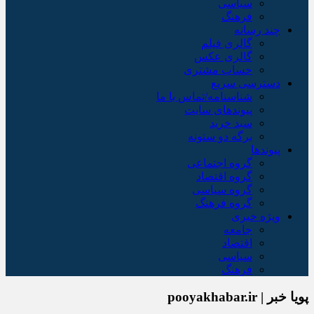
سیاسی
فرهنگ
چند رسانه
گالری فیلم
گالری عکس
حساب مشتری
دسترسی سریع
شناسنامه/تماس با ما
پیوندهای سایت
سبد خريد
برگه دو ستونه
پیوندها
گروه اجتماعی
گروه اقتصاد
گروه سیاسی
گروه فرهنگ
ویژه خبری
جامعه
اقتصاد
سیاسی
فرهنگ
پویا خبر | pooyakhabar.ir