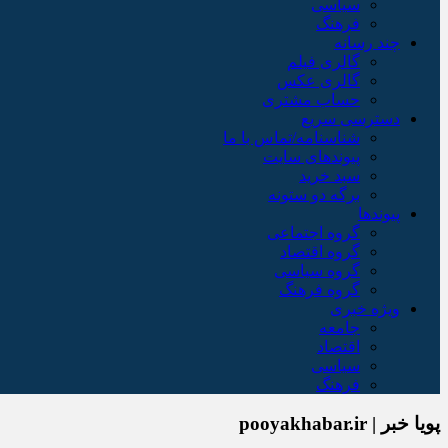
سیاسی
فرهنگ
چند رسانه
گالری فیلم
گالری عکس
حساب مشتری
دسترسی سریع
شناسنامه/تماس با ما
پیوندهای سایت
سبد خريد
برگه دو ستونه
پیوندها
گروه اجتماعی
گروه اقتصاد
گروه سیاسی
گروه فرهنگ
ویژه خبری
جامعه
اقتصاد
سیاسی
فرهنگ
پویا خبر | pooyakhabar.ir