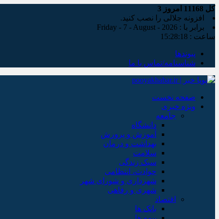
کل
11168
امروز
3
افزونه جلالی را نصب کنید.
برابر با : Friday - 7 - August - 2026
ساعت :
15:28:19
پیوندها
شناسنامه/تماس با ما
صفحه نخست
ویژه خبری
جامعه
دانشگاه
آموزش و پرورش
بهداشت و درمان
سلامت
سبک زندگی
حوادث، انتظامی
شهرداری و شورای شهر
شهری و رفاهی
اقتصاد
بانک ها
بیمه ها