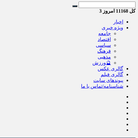
کل
11168
امروز
3
اخبار
ویژه خبری
جامعه
اقتصاد
سیاسی
فرهنگ
مذهبی
🔮ورزش
گالری عکس
گالری فیلم
پیوندهای سایت
شناسنامه/تماس با ما