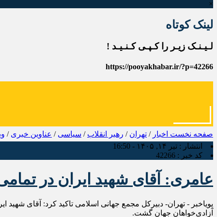
×
لینک کوتاه
لـیـنـک زیـر را کـپـی کـنـیـد !
https://pooyakhabar.ir/?p=42266
صفحه نخست
اخبار
/
تهران
/
رهبر انقلاب
/
سیاسی
/
عناوین خبری
/
وی
انتشار :
تیر ۱۴, ۱۴۰۵ - 16:50
کد خبر :
42266
عامری: آقای شهید ایران در تمامی
پویاخبر - تهران- دبیرکل مجمع جهانی اسلامی تاکید کرد: آقای شهید ا
آزادی‌خواهان جهان گشت.