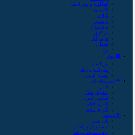
کهگلویه و بویر احمد
گلستان
گیلان
لرستان
مازندران
مرکزی
هرمزگان
همدان
یزد
🟫جهان
بین الملل
آمریکا و اروپاه
آسیای غربی
🔷چندرسانه ای
فیلم
اینفوگرافیک
تصاویر خبری
گالری فیلم
گالری عکس
🔻پویاخبر
یادداشت
پیام تبریک پویاخبر
پیام تسلیت پویاخبر