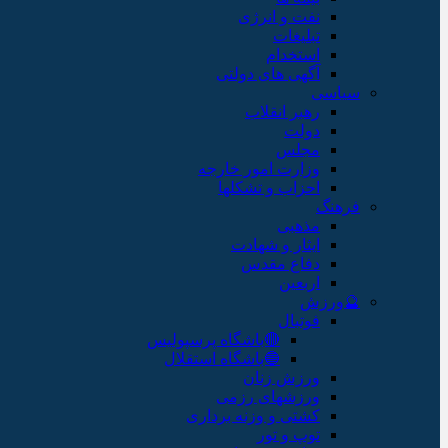
نفت و انرژی
تبلیغات
استخدام
آگهی های دولتی
سیاسی
رهبر انقلاب
دولت
مجلس
وزارت امور خارجه
احزاب و تشکلها
فرهنگ
مذهبی
ایثار و شهادت
دفاع مقدس
اربعین
🔮ورزش
فوتبال
🔴باشگاه پرسپولیس
🔵باشگاه استقلال
ورزش زنان
ورزشهای رزمی
کشتی و وزنه برداری
توپ و تور