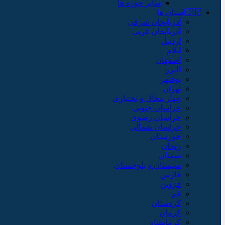
سایر حوزه ها
🇮🇷استان ها
آذربایجان شرقی
آذربایجان غربی
اردبیل
ایلام
اصفهان
البرز
بوشهر
تهران
چهار محال و بختیاری
خراسان جنوبی
خراسان رضوی
خراسان شمالی
خوزستان
زنجان
سمنان
سیستان و بلوچستان
فارس
قزوین
قم
کردستان
کرمان
کرمانشاه